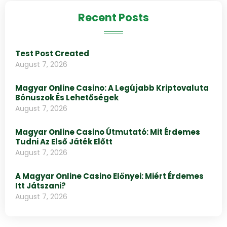
Recent Posts
Test Post Created
August 7, 2026
Magyar Online Casino: A Legújabb Kriptovaluta
Bónuszok És Lehetőségek
August 7, 2026
Magyar Online Casino Útmutató: Mit Érdemes
Tudni Az Első Játék Előtt
August 7, 2026
A Magyar Online Casino Előnyei: Miért Érdemes
Itt Játszani?
August 7, 2026