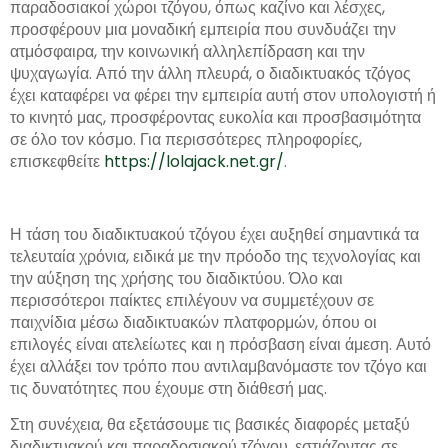
παραδοσιακοί χώροι τζόγου, όπως καζίνο και λέσχες,
προσφέρουν μια μοναδική εμπειρία που συνδυάζει την
ατμόσφαιρα, την κοινωνική αλληλεπίδραση και την
ψυχαγωγία. Από την άλλη πλευρά, ο διαδικτυακός τζόγος
έχει καταφέρει να φέρει την εμπειρία αυτή στον υπολογιστή ή
το κινητό μας, προσφέροντας ευκολία και προσβασιμότητα
σε όλο τον κόσμο. Για περισσότερες πληροφορίες,
επισκεφθείτε
https://lolajack.net.gr/
.
Η τάση του διαδικτυακού τζόγου έχει αυξηθεί σημαντικά τα
τελευταία χρόνια, ειδικά με την πρόοδο της τεχνολογίας και
την αύξηση της χρήσης του διαδικτύου. Όλο και
περισσότεροι παίκτες επιλέγουν να συμμετέχουν σε
παιχνίδια μέσω διαδικτυακών πλατφορμών, όπου οι
επιλογές είναι ατελείωτες και η πρόσβαση είναι άμεση. Αυτό
έχει αλλάξει τον τρόπο που αντιλαμβανόμαστε τον τζόγο και
τις δυνατότητες που έχουμε στη διάθεσή μας.
Στη συνέχεια, θα εξετάσουμε τις βασικές διαφορές μεταξύ
διαδικτυακού και παραδοσιακού τζόγου, εστιάζοντας σε