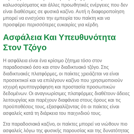
καλωσορίσματος και άλλες προωθητικές ενέργειες που δεν
είναι διαθέσιμες σε φυσικά καζίνο. Αυτή η διαφοροποίηση
μπορεί να ενισχύσει την εμπειρία του παίκτη και να
προσφέρει περισσότερες ευκαιρίες για κέρδη.
Ασφάλεια Και Υπευθυνότητα
Στον Τζόγο
Η ασφάλεια είναι ένα κρίσιμο ζήτημα τόσο στον
παραδοσιακό όσο και στον διαδικτυακό τζόγο. Στις
διαδικτυακές πλατφόρμες, οι παίκτες χρειάζεται να είναι
προσεκτικοί και να επιλέγουν καζίνο που χρησιμοποιούν
ισχυρή κρυπτογράφηση και προστασία προσωπικών
δεδομένων. Οι αναγνωρίσιμες πλατφόρμες διαθέτουν άδειες
λειτουργίας και παρέχουν διαφάνεια στους όρους και τις
προϋποθέσεις τους, εξασφαλίζοντας ότι οι παίκτες είναι
ασφαλείς κατά τη διάρκεια του παιχνιδιού τους.
Στα παραδοσιακά καζίνο, οι παίκτες μπορεί να νιώθουν πιο
ασφαλείς λόγω της φυσικής παρουσίας και της δυνατότητας