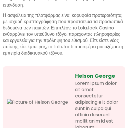
επένδυση.
Η ασφάλεια της πλατφόρμας είναι κορυφαία προτεραιότητα,
με ισχυρή κρυπτογράφηση που προστατεύει τα προσωπικά
δεδομένα των παικτών. Επιπλέον, το LolaJack Casino
ενθαρρύνει τον υπεύθυνο τζόγο, παρέχοντας πληροφορίες
και εργαλεία για την πρόληψη του εθισμού. Είτε είστε νέος
παίκτης είτε έμπειρος, το LolaJack προσφέρει μια αξέχαστη
εμπειρία διαδικτυακού τζόγου.
Helson George
Lorem ipsum dolor
sit amet
consectetur
adipiscing elit dolor
sunt in culpa qui
officia deserunt
mollit anim id est
laborum.