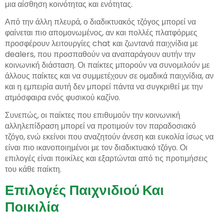
μια αίσθηση κοινότητας και ενότητας.
Από την άλλη πλευρά, ο διαδικτυακός τζόγος μπορεί να
φαίνεται πιο απομονωμένος, αν και πολλές πλατφόρμες
προσφέρουν λειτουργίες chat και ζωντανά παιχνίδια με
dealers, που προσπαθούν να αναπαράγουν αυτήν την
κοινωνική διάσταση. Οι παίκτες μπορούν να συνομιλούν με
άλλους παίκτες και να συμμετέχουν σε ομαδικά παιχνίδια, αν
και η εμπειρία αυτή δεν μπορεί πάντα να συγκριθεί με την
ατμόσφαιρα ενός φυσικού καζίνο.
Συνεπώς, οι παίκτες που επιθυμούν την κοινωνική
αλληλεπίδραση μπορεί να προτιμούν τον παραδοσιακό
τζόγο, ενώ εκείνοι που αναζητούν άνεση και ευκολία ίσως να
είναι πιο ικανοποιημένοι με τον διαδικτυακό τζόγο. Οι
επιλογές είναι ποικίλες και εξαρτώνται από τις προτιμήσεις
του κάθε παίκτη.
Επιλογές Παιχνιδιού Και
Ποικιλία