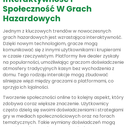
Społeczność W Grach
Hazardowych
Jednym z kluczowych trendów w nowoczesnych
grach hazardowych jest wzrastająca interaktywność.
Dzięki nowym technologiom, gracze mogą
komunikować się z innymi użytkownikami i krupierami
w czasie rzeczywistym. Platformy live dealer zyskały
na popularności, umożliwiając graczom doświadczenie
atmosfery tradycyjnych kasyn bez wychodzenia z
domu. Tego rodzaju interakcje mogą zbudować
silniejsze więzi między graczami a platformami, co
sprzyja ich lojalności.
Tworzenie społeczności online to kolejny aspekt, który
zdobywa coraz większe znaczenie. Użytkownicy
często dzielą się swoimi doświadczeniami i strategiami
gry w mediach społecznościowych oraz na forach
tematycznych. Takie wymiany doświadczeń mogą