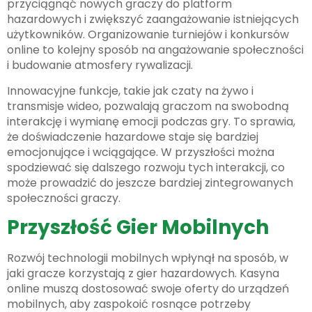
przyciągnąć nowych graczy do platform
hazardowych i zwiększyć zaangażowanie istniejących
użytkowników. Organizowanie turniejów i konkursów
online to kolejny sposób na angażowanie społeczności
i budowanie atmosfery rywalizacji.
Innowacyjne funkcje, takie jak czaty na żywo i
transmisje wideo, pozwalają graczom na swobodną
interakcję i wymianę emocji podczas gry. To sprawia,
że doświadczenie hazardowe staje się bardziej
emocjonujące i wciągające. W przyszłości można
spodziewać się dalszego rozwoju tych interakcji, co
może prowadzić do jeszcze bardziej zintegrowanych
społeczności graczy.
Przyszłość Gier Mobilnych
Rozwój technologii mobilnych wpłynął na sposób, w
jaki gracze korzystają z gier hazardowych. Kasyna
online muszą dostosować swoje oferty do urządzeń
mobilnych, aby zaspokoić rosnące potrzeby