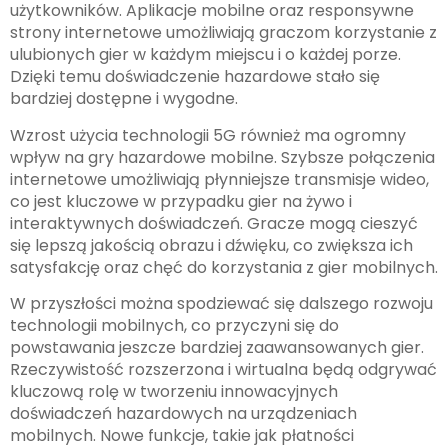
użytkowników. Aplikacje mobilne oraz responsywne
strony internetowe umożliwiają graczom korzystanie z
ulubionych gier w każdym miejscu i o każdej porze.
Dzięki temu doświadczenie hazardowe stało się
bardziej dostępne i wygodne.
Wzrost użycia technologii 5G również ma ogromny
wpływ na gry hazardowe mobilne. Szybsze połączenia
internetowe umożliwiają płynniejsze transmisje wideo,
co jest kluczowe w przypadku gier na żywo i
interaktywnych doświadczeń. Gracze mogą cieszyć
się lepszą jakością obrazu i dźwięku, co zwiększa ich
satysfakcję oraz chęć do korzystania z gier mobilnych.
W przyszłości można spodziewać się dalszego rozwoju
technologii mobilnych, co przyczyni się do
powstawania jeszcze bardziej zaawansowanych gier.
Rzeczywistość rozszerzona i wirtualna będą odgrywać
kluczową rolę w tworzeniu innowacyjnych
doświadczeń hazardowych na urządzeniach
mobilnych. Nowe funkcje, takie jak płatności