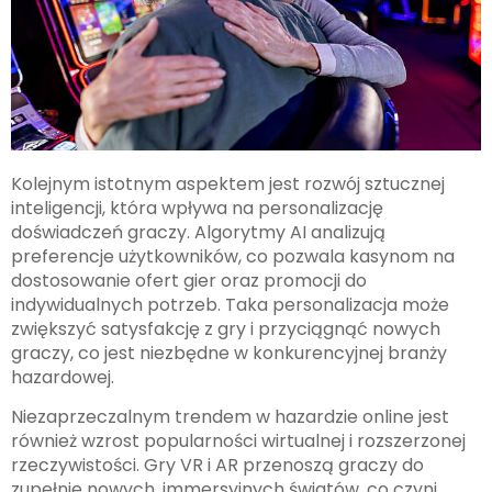
Kolejnym istotnym aspektem jest rozwój sztucznej
inteligencji, która wpływa na personalizację
doświadczeń graczy. Algorytmy AI analizują
preferencje użytkowników, co pozwala kasynom na
dostosowanie ofert gier oraz promocji do
indywidualnych potrzeb. Taka personalizacja może
zwiększyć satysfakcję z gry i przyciągnąć nowych
graczy, co jest niezbędne w konkurencyjnej branży
hazardowej.
Niezaprzeczalnym trendem w hazardzie online jest
również wzrost popularności wirtualnej i rozszerzonej
rzeczywistości. Gry VR i AR przenoszą graczy do
zupełnie nowych, immersyjnych światów, co czyni