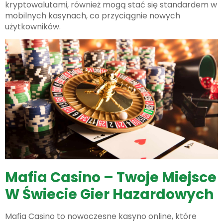
kryptowalutami, również mogą stać się standardem w
mobilnych kasynach, co przyciągnie nowych
użytkowników.
Mafia Casino – Twoje Miejsce
W Świecie Gier Hazardowych
Mafia Casino to nowoczesne kasyno online, które