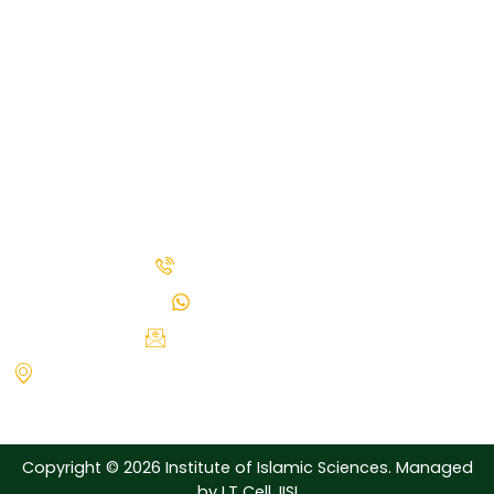
Forms
Wifaq Position Holders
Online Results
FBISE Position Holders
Certificates Finder
Gold Medalists
Get In Touch
+92 311 6050665
0311 6050665
exams@iisi.edu.pk
Department of Examinations, IISI, Wadi-e-
ilm, Toll Plaza, main Murree Rd, Islamabad
Copyright © 2026 Institute of Islamic Sciences. Managed
by I.T Cell, IISI