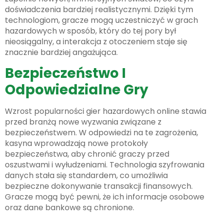
doświadczenia bardziej realistycznymi. Dzięki tym
technologiom, gracze mogą uczestniczyć w grach
hazardowych w sposób, który do tej pory był
nieosiągalny, a interakcja z otoczeniem staje się
znacznie bardziej angażująca.
Bezpieczeństwo I
Odpowiedzialne Gry
Wzrost popularności gier hazardowych online stawia
przed branżą nowe wyzwania związane z
bezpieczeństwem. W odpowiedzi na te zagrożenia,
kasyna wprowadzają nowe protokoły
bezpieczeństwa, aby chronić graczy przed
oszustwami i wyłudzeniami. Technologia szyfrowania
danych stała się standardem, co umożliwia
bezpieczne dokonywanie transakcji finansowych.
Gracze mogą być pewni, że ich informacje osobowe
oraz dane bankowe są chronione.