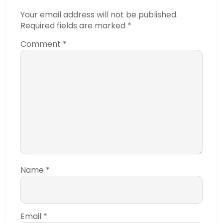
Your email address will not be published.
Required fields are marked
*
Comment
*
Name
*
Email
*