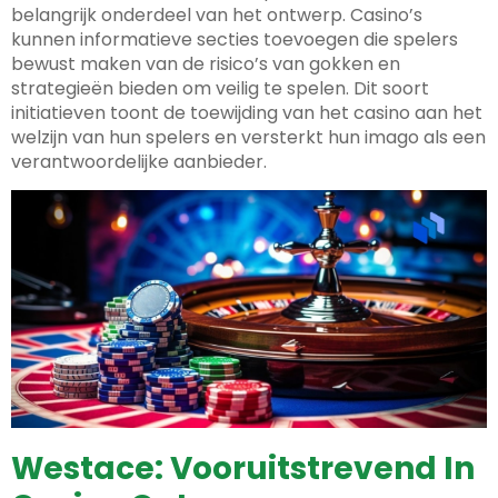
belangrijk onderdeel van het ontwerp. Casino’s
kunnen informatieve secties toevoegen die spelers
bewust maken van de risico’s van gokken en
strategieën bieden om veilig te spelen. Dit soort
initiatieven toont de toewijding van het casino aan het
welzijn van hun spelers en versterkt hun imago als een
verantwoordelijke aanbieder.
Westace: Vooruitstrevend In