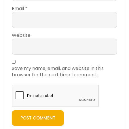
Email
*
Website
Save my name, email, and website in this
browser for the next time I comment.