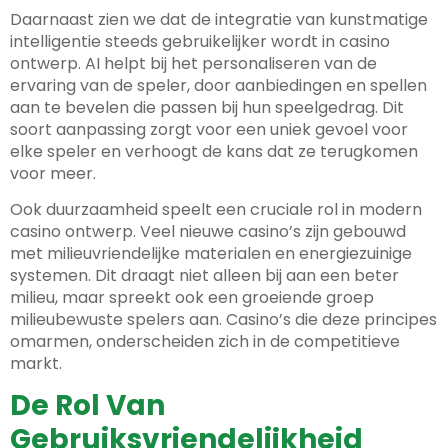
Daarnaast zien we dat de integratie van kunstmatige
intelligentie steeds gebruikelijker wordt in casino
ontwerp. AI helpt bij het personaliseren van de
ervaring van de speler, door aanbiedingen en spellen
aan te bevelen die passen bij hun speelgedrag. Dit
soort aanpassing zorgt voor een uniek gevoel voor
elke speler en verhoogt de kans dat ze terugkomen
voor meer.
Ook duurzaamheid speelt een cruciale rol in modern
casino ontwerp. Veel nieuwe casino’s zijn gebouwd
met milieuvriendelijke materialen en energiezuinige
systemen. Dit draagt niet alleen bij aan een beter
milieu, maar spreekt ook een groeiende groep
milieubewuste spelers aan. Casino’s die deze principes
omarmen, onderscheiden zich in de competitieve
markt.
De Rol Van
Gebruiksvriendelijkheid