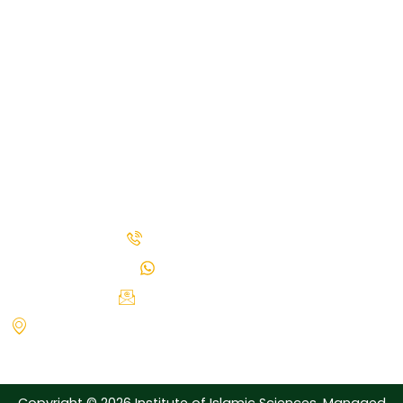
Forms
Wifaq Position Holders
Online Results
FBISE Position Holders
Certificates Finder
Gold Medalists
Get In Touch
+92 311 6050665
0311 6050665
exams@iisi.edu.pk
Department of Examinations, IISI, Wadi-e-
ilm, Toll Plaza, main Murree Rd, Islamabad
Copyright © 2026 Institute of Islamic Sciences. Managed