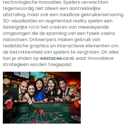
technologische innovaties. Spelers verwachten
tegenwoordig niet alleen een aantrekkelijke
uitstraling, maar ook een naadloze gebruikerservaring.
3D-visualisaties en augmented reality spelen een
belangrijke rol in het creëren van meeslepende
omgevingen die de spanning van een fysiek casino
nabootsen. Ontwerpers maken gebruik van
realistische graphics en interactieve elementen om
de betrokkenheid van spelers te vergroten. Dit alles
kan je vinden op
westacee.co.nl
, waar innovatieve
strategieën worden toegepast.