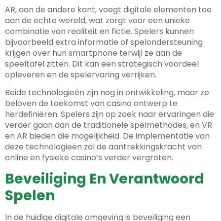
AR, aan de andere kant, voegt digitale elementen toe
aan de echte wereld, wat zorgt voor een unieke
combinatie van realiteit en fictie. Spelers kunnen
bijvoorbeeld extra informatie of spelondersteuning
krijgen over hun smartphone terwijl ze aan de
speeltafel zitten. Dit kan een strategisch voordeel
opleveren en de spelervaring verrijken.
Beide technologieën zijn nog in ontwikkeling, maar ze
beloven de toekomst van casino ontwerp te
herdefiniëren. Spelers zijn op zoek naar ervaringen die
verder gaan dan de traditionele spelmethodes, en VR
en AR bieden die mogelijkheid. De implementatie van
deze technologieën zal de aantrekkingskracht van
online en fysieke casino’s verder vergroten.
Beveiliging En Verantwoord
Spelen
In de huidige digitale omgeving is beveiliging een