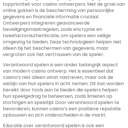
topprioriteit voor casino ontwerpers. Met de groei van
online gokken is de bescherming van persoonlijke
gegevens en financiële informatie cruciaal.
Ontwerpers integreren geavanceerde
beveiligingsmaatregelen, zoals encryptie en
tweefactorauthenticatie, om spelers een veilige
omgeving te bieden. Deze technologieën helpen niet
alleen bij het beschermen van gegevens, maar
vergroten ook het vertrouwen van de speler.
Verantwoord spelen is een ander belangrijk aspect
van modern casino ontwerp. Het is essentieel dat
casino’s niet alleen winst nastreven, maar ook de
welzijn van hun spelers in acht nemen. Dit kan worden
bereikt door tools aan te bieden die spelers helpen
hun speelgedrag te beheersen, zoals limieten op
stortingen en speeltijd. Door verantwoord spelen te
bevorderen, kunnen casino’s een positieve reputatie
opbouwen en zich onderscheiden in de markt.
Educatie over verantwoord spelen is ook een