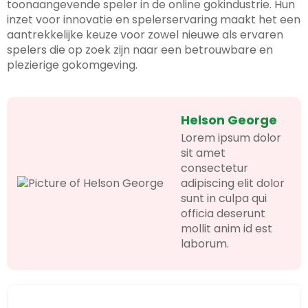
toonaangevende speler in de online gokindustrie. Hun
inzet voor innovatie en spelerservaring maakt het een
aantrekkelijke keuze voor zowel nieuwe als ervaren
spelers die op zoek zijn naar een betrouwbare en
plezierige gokomgeving.
Helson George
Lorem ipsum dolor
sit amet
consectetur
adipiscing elit dolor
sunt in culpa qui
officia deserunt
mollit anim id est
laborum.