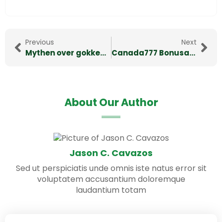
Previous
Next
Mythen over gokken ontmaskerd de waarheid achter populaire misvattingen
Canada777 Bonusaktionen 2026: Wie du deine Gewinne maximierst
About Our Author
Jason C. Cavazos
Sed ut perspiciatis unde omnis iste natus error sit
voluptatem accusantium doloremque
laudantium totam