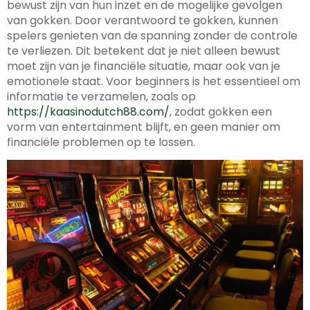
bewust zijn van hun inzet en de mogelijke gevolgen
van gokken. Door verantwoord te gokken, kunnen
spelers genieten van de spanning zonder de controle
te verliezen. Dit betekent dat je niet alleen bewust
moet zijn van je financiële situatie, maar ook van je
emotionele staat. Voor beginners is het essentieel om
informatie te verzamelen, zoals op
https://kaasinodutch88.com/
, zodat gokken een
vorm van entertainment blijft, en geen manier om
financiële problemen op te lossen.