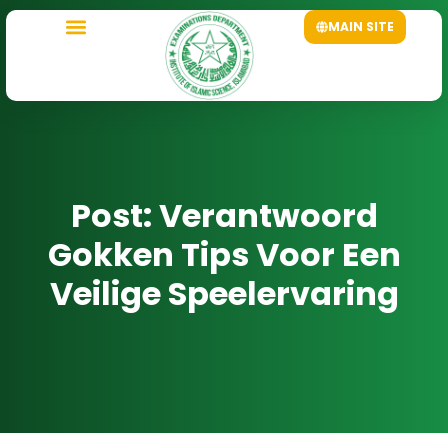
MAIN SITE
Post: Verantwoord
Gokken Tips Voor Een
Veilige Speelervaring