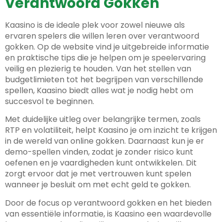
Verantwoord Gokken
Kaasino is de ideale plek voor zowel nieuwe als
ervaren spelers die willen leren over verantwoord
gokken. Op de website vind je uitgebreide informatie
en praktische tips die je helpen om je speelervaring
veilig en plezierig te houden. Van het stellen van
budgetlimieten tot het begrijpen van verschillende
spellen, Kaasino biedt alles wat je nodig hebt om
succesvol te beginnen.
Met duidelijke uitleg over belangrijke termen, zoals
RTP en volatiliteit, helpt Kaasino je om inzicht te krijgen
in de wereld van online gokken. Daarnaast kun je er
demo-spellen vinden, zodat je zonder risico kunt
oefenen en je vaardigheden kunt ontwikkelen. Dit
zorgt ervoor dat je met vertrouwen kunt spelen
wanneer je besluit om met echt geld te gokken.
Door de focus op verantwoord gokken en het bieden
van essentiële informatie, is Kaasino een waardevolle