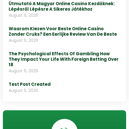
Útmutató A Magyar Online Casino Kezdőknek:
Lépésről Lépésre A Sikeres Játékhoz
August 6, 2026
Waarom Kiezen Voor Beste Online Casino
Zonder Cruks? Een Eerlijke Review Van De Beste
August 6, 2026
The Psychological Effects Of Gambling How
They Impact Your Life With Foreign Betting Over
18
August 6, 2026
Test Post Created
August 5, 2026