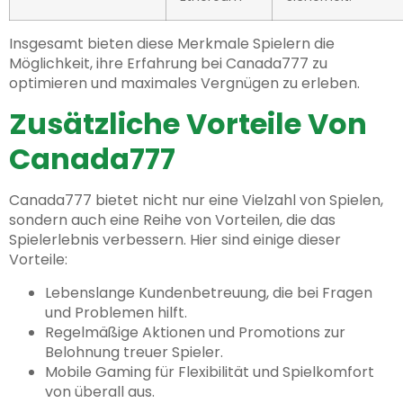
Insgesamt bieten diese Merkmale Spielern die
Möglichkeit, ihre Erfahrung bei Canada777 zu
optimieren und maximales Vergnügen zu erleben.
Zusätzliche Vorteile Von
Canada777
Canada777 bietet nicht nur eine Vielzahl von Spielen,
sondern auch eine Reihe von Vorteilen, die das
Spielerlebnis verbessern. Hier sind einige dieser
Vorteile:
Lebenslange Kundenbetreuung, die bei Fragen
und Problemen hilft.
Regelmäßige Aktionen und Promotions zur
Belohnung treuer Spieler.
Mobile Gaming für Flexibilität und Spielkomfort
von überall aus.