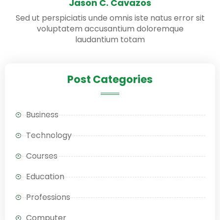
Jason C. Cavazos
Sed ut perspiciatis unde omnis iste natus error sit
voluptatem accusantium doloremque
laudantium totam
Post Categories
Business
Technology
Courses
Education
Professions
Computer