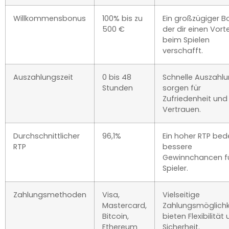
Willkommensbonus
100% bis zu
Ein großzügiger B
500 €
der dir einen Vorte
beim Spielen
verschafft.
Auszahlungszeit
0 bis 48
Schnelle Auszahl
Stunden
sorgen für
Zufriedenheit und
Vertrauen.
Durchschnittlicher
96,1%
Ein hoher RTP bed
RTP
bessere
Gewinnchancen fü
Spieler.
Zahlungsmethoden
Visa,
Vielseitige
Mastercard,
Zahlungsmöglichk
Bitcoin,
bieten Flexibilität
Ethereum
Sicherheit.