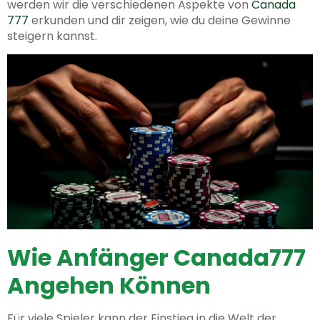
werden wir die verschiedenen Aspekte von
Canada
777
erkunden und dir zeigen, wie du deine Gewinne
steigern kannst.
Wie Anfänger Canada777
Angehen Können
Für viele Spieler kann der Einstieg in die Welt der