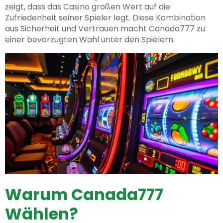
zeigt, dass das Casino großen Wert auf die
Zufriedenheit seiner Spieler legt. Diese Kombination
aus Sicherheit und Vertrauen macht Canada777 zu
einer bevorzugten Wahl unter den Spielern.
Warum Canada777
Wählen?