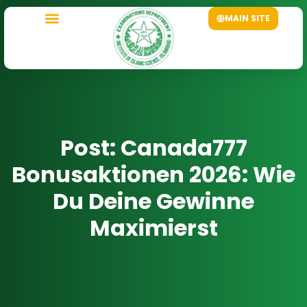
MAIN SITE
Post: Canada777
Bonusaktionen 2026: Wie
Du Deine Gewinne
Maximierst