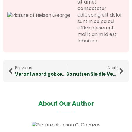
sit amet
consectetur
adipiscing elit dolor
sunt in culpa qui
officia deserunt
mollit anim id est
laborum.
Previous
Next
Verantwoord gokken tips voor een veilige speelervaring
So nutzen Sie die Vegasino Promotions optimal: Ein Leitfaden für Spieler
About Our Author