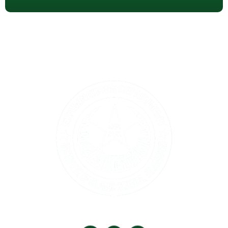
DEPARTMENT OF EXAMINATIONS
IISI