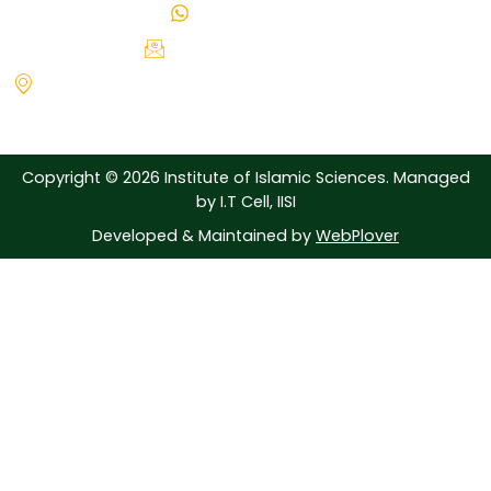
0311 6050665
exams@iisi.edu.pk
Department of Examinations, IISI, Wadi-e-
ilm, Toll Plaza, main Murree Rd, Islamabad
Copyright © 2026 Institute of Islamic Sciences. Managed
by I.T Cell, IISI
Developed & Maintained by
WebPlover