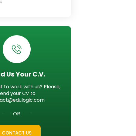
26
d Us Your C.V.
 to work with us? Please,
send your CV to
act@edulogic.com
OR
CONTACT US