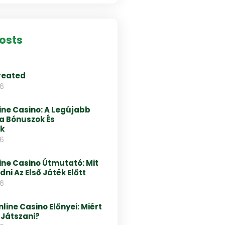
osts
reated
26
ne Casino: A Legújabb
a Bónuszok És
k
26
ne Casino Útmutató: Mit
ni Az Első Játék Előtt
26
line Casino Előnyei: Miért
 Játszani?