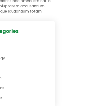
ciatis unde omnis iste natus
 voluptatem accusantium
que laudantium totam
egories
ogy
n
ons
r