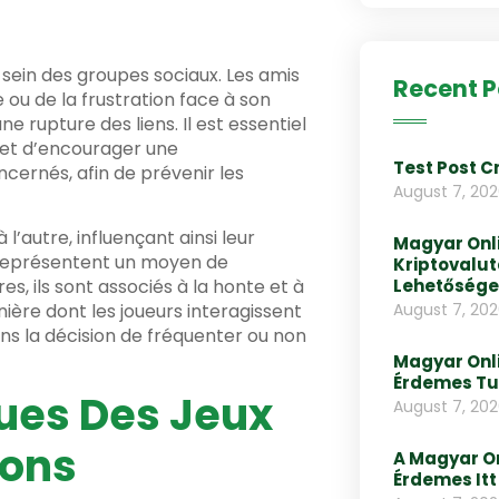
 sein des groupes sociaux. Les amis
Recent P
e ou de la frustration face à son
 rupture des liens. Il est essentiel
et d’encourager une
Test Post C
ernés, afin de prévenir les
August 7, 20
 l’autre, influençant ainsi leur
Magyar Onli
ux représentent un moyen de
Kriptovalut
Lehetősége
es, ils sont associés à la honte et à
August 7, 20
ière dont les joueurs interagissent
ns la décision de fréquenter ou non
Magyar Onli
Érdemes Tud
ques Des Jeux
August 7, 20
ions
A Magyar On
Érdemes Itt