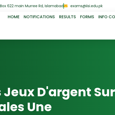
O.Box 622 main Murree Rd, Islamabad
exams@iisi.edu.pk
HOME
NOTIFICATIONS
RESULTS
FORMS
INFO C
s Jeux D'argent Sur
iales Une