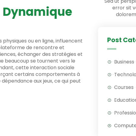
Sed ut perspi
La Dynamique
error sit
dolorem
Post Cat
os physiques ou en ligne, influencent
 plateforme de rencontre et
riences, échanger des stratégies et
 que beaucoup se tournent vers le
Business
dant, cette interaction sociale
forçant certains comportements à
Technol
 dépendance aux jeux, ce qui peut
Courses
Educatio
Professi
Compute