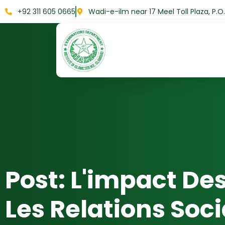
+92 311 605 0665
Wadi-e-ilm near 17 Meel Toll Plaza, P.
Post: L'impact De
Les Relations Soc