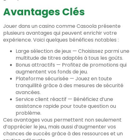
Avantages Clés
Jouer dans un casino comme Casoola présente
plusieurs avantages qui peuvent enrichir votre
expérience. Voici quelques bénéfices notables :
Large sélection de jeux — Choisissez parmi une
multitude de titres adaptés à tous les goûts.
Bonus attractifs — Profitez de promotions qui
augmentent vos fonds de jeu.
Plateforme sécurisée — Jouez en toute
tranquillité grâce à des mesures de sécurité
avancées.
Service client réactif — Bénéficiez d’une
assistance rapide pour toute question ou
problème.
Ces avantages vous permettent non seulement
d’apprécier le jeu, mais aussi d’augmenter vos
chances de succès grâce à des ressources et un