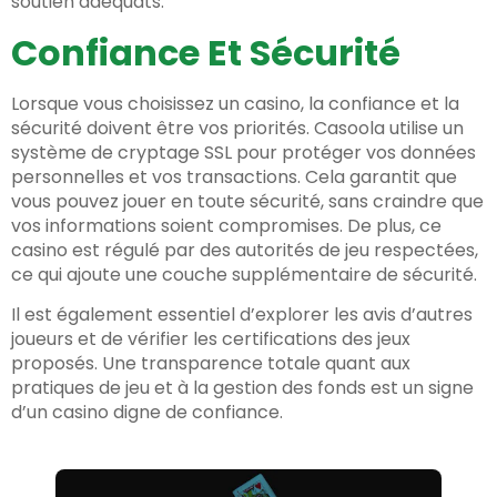
soutien adéquats.
Confiance Et Sécurité
Lorsque vous choisissez un casino, la confiance et la
sécurité doivent être vos priorités. Casoola utilise un
système de cryptage SSL pour protéger vos données
personnelles et vos transactions. Cela garantit que
vous pouvez jouer en toute sécurité, sans craindre que
vos informations soient compromises. De plus, ce
casino est régulé par des autorités de jeu respectées,
ce qui ajoute une couche supplémentaire de sécurité.
Il est également essentiel d’explorer les avis d’autres
joueurs et de vérifier les certifications des jeux
proposés. Une transparence totale quant aux
pratiques de jeu et à la gestion des fonds est un signe
d’un casino digne de confiance.