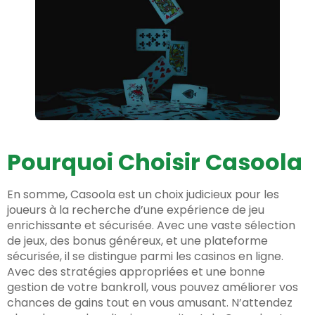
Pourquoi Choisir Casoola
En somme, Casoola est un choix judicieux pour les
joueurs à la recherche d’une expérience de jeu
enrichissante et sécurisée. Avec une vaste sélection
de jeux, des bonus généreux, et une plateforme
sécurisée, il se distingue parmi les casinos en ligne.
Avec des stratégies appropriées et une bonne
gestion de votre bankroll, vous pouvez améliorer vos
chances de gains tout en vous amusant. N’attendez