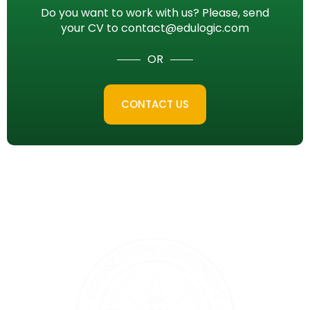
Do you want to work with us? Please, send
your CV to
contact@edulogic.com
OR
CONTACT US