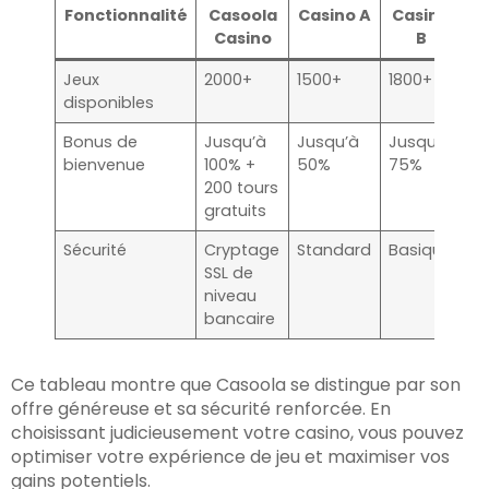
Fonctionnalité
Casoola
Casino A
Casino
Casino
B
Jeux
2000+
1500+
1800+
disponibles
Bonus de
Jusqu’à
Jusqu’à
Jusqu’à
bienvenue
100% +
50%
75%
200 tours
gratuits
Sécurité
Cryptage
Standard
Basique
SSL de
niveau
bancaire
Ce tableau montre que Casoola se distingue par son
offre généreuse et sa sécurité renforcée. En
choisissant judicieusement votre casino, vous pouvez
optimiser votre expérience de jeu et maximiser vos
gains potentiels.