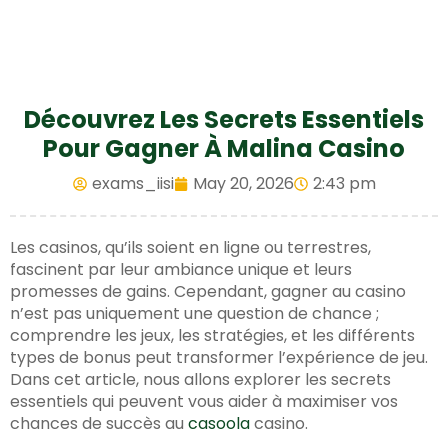
Découvrez Les Secrets Essentiels
Pour Gagner À Malina Casino
exams_iisi
May 20, 2026
2:43 pm
Les casinos, qu’ils soient en ligne ou terrestres,
fascinent par leur ambiance unique et leurs
promesses de gains. Cependant, gagner au casino
n’est pas uniquement une question de chance ;
comprendre les jeux, les stratégies, et les différents
types de bonus peut transformer l’expérience de jeu.
Dans cet article, nous allons explorer les secrets
essentiels qui peuvent vous aider à maximiser vos
chances de succès au
casoola
casino.