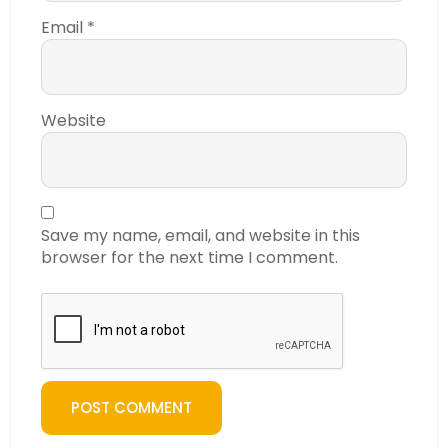
Email
*
Website
Save my name, email, and website in this
browser for the next time I comment.