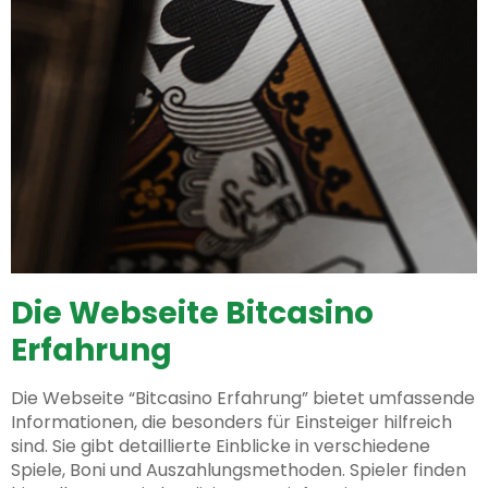
Die Webseite Bitcasino
Erfahrung
Die Webseite “Bitcasino Erfahrung” bietet umfassende
Informationen, die besonders für Einsteiger hilfreich
sind. Sie gibt detaillierte Einblicke in verschiedene
Spiele, Boni und Auszahlungsmethoden. Spieler finden