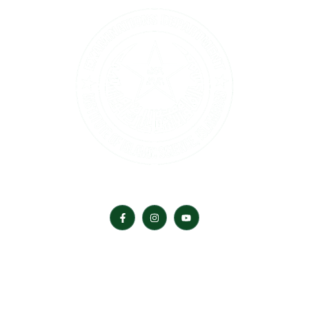
DEPARTMENT OF EXAMINATIONS
IISI
Services
Info Corner