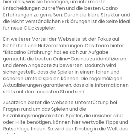
hier alles, was sie benötigen, um informierte
Entscheidungen zu treffen und die besten Casino-
Erfahrungen zu genießen. Durch die klare Struktur und
die leicht verständlichen Erklärungen ist die Seite ideal
für neue Glücksspieler.
Ein weiterer Vorteil der Webseite ist der Fokus auf
Sicherheit und Nutzererfahrungen. Das Team hinter
“Bitcasino Erfahrung” hat es sich zur Aufgabe
gemacht, die besten Online-Casinos zu identifizieren
und deren Angebote zu bewerten. Dadurch wird
sichergestellt, dass die Spieler in einem fairen und
sicheren Umfeld spielen können. Die regelmäßigen
Aktualisierungen garantieren, dass alle Informationen
stets auf dem neuesten Stand sind.
Zusätzlich bietet die Webseite Unterstützung bei
Fragen rund um das Spielen und die
Einzahlungsmöglichkeiten. Spieler, die unsicher sind
oder Hilfe benötigen, können hier wertvolle Tipps und
Ratschläge finden. So wird der Einstieg in die Welt des