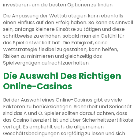
investieren, um die besten Optionen zu finden.
Die Anpassung der Wettstrategien kann ebenfalls
einen Einfluss auf den Erfolg haben. So kann es sinnvoll
sein, anfangs kleinere Einsätze zu tätigen und diese
schrittweise zu erhöhen, sobald man ein Gefühl für
das Spiel entwickelt hat. Die Fähigkeit, seine
Wettstrategie flexibel zu gestalten, kann helfen,
Risiken zu minimieren und gleichzeitig das
Spielvergnügen aufrechtzuerhalten.
Die Auswahl Des Richtigen
Online-Casinos
Bei der Auswahl eines Online-Casinos gibt es viele
Faktoren zu berücksichtigen. Sicherheit und Seriosität
sind das A und O. Spieler sollten darauf achten, dass
das Casino lizenziert ist und über Sicherheitszertifikate
verfügt. Es empfiehlt sich, die allgemeinen
Geschäftsbedingungen sorgfältig zu lesen und sich