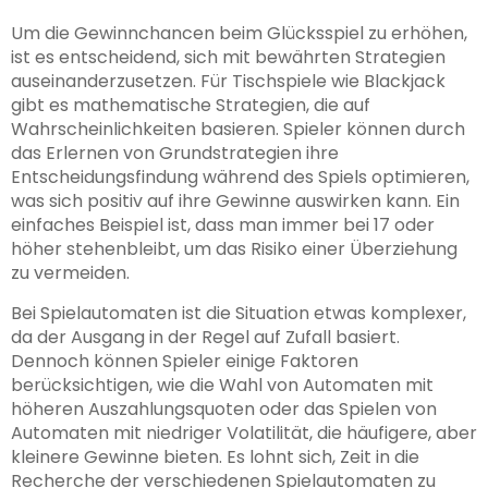
Um die Gewinnchancen beim Glücksspiel zu erhöhen,
ist es entscheidend, sich mit bewährten Strategien
auseinanderzusetzen. Für Tischspiele wie Blackjack
gibt es mathematische Strategien, die auf
Wahrscheinlichkeiten basieren. Spieler können durch
das Erlernen von Grundstrategien ihre
Entscheidungsfindung während des Spiels optimieren,
was sich positiv auf ihre Gewinne auswirken kann. Ein
einfaches Beispiel ist, dass man immer bei 17 oder
höher stehenbleibt, um das Risiko einer Überziehung
zu vermeiden.
Bei Spielautomaten ist die Situation etwas komplexer,
da der Ausgang in der Regel auf Zufall basiert.
Dennoch können Spieler einige Faktoren
berücksichtigen, wie die Wahl von Automaten mit
höheren Auszahlungsquoten oder das Spielen von
Automaten mit niedriger Volatilität, die häufigere, aber
kleinere Gewinne bieten. Es lohnt sich, Zeit in die
Recherche der verschiedenen Spielautomaten zu