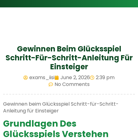
Gewinnen Beim Glücksspiel
Schritt-Für-Schritt-Anleitung Für
Einsteiger
exams_iisi
June 2, 2026
2:39 pm
No Comments
Gewinnen beim Glücksspiel Schritt-für-Schritt-
Anleitung für Einsteiger
Grundlagen Des
Glücksspiels Verstehen