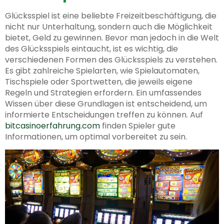
Glücksspiel ist eine beliebte Freizeitbeschäftigung, die
nicht nur Unterhaltung, sondern auch die Möglichkeit
bietet, Geld zu gewinnen. Bevor man jedoch in die Welt
des Glücksspiels eintaucht, ist es wichtig, die
verschiedenen Formen des Glücksspiels zu verstehen.
Es gibt zahlreiche Spielarten, wie Spielautomaten,
Tischspiele oder Sportwetten, die jeweils eigene
Regeln und Strategien erfordern. Ein umfassendes
Wissen über diese Grundlagen ist entscheidend, um
informierte Entscheidungen treffen zu können. Auf
bitcasinoerfahrung.com
finden Spieler gute
Informationen, um optimal vorbereitet zu sein.