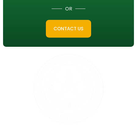
OR
CONTACT US
DEPARTMENT OF EXAMINATIONS
IISI