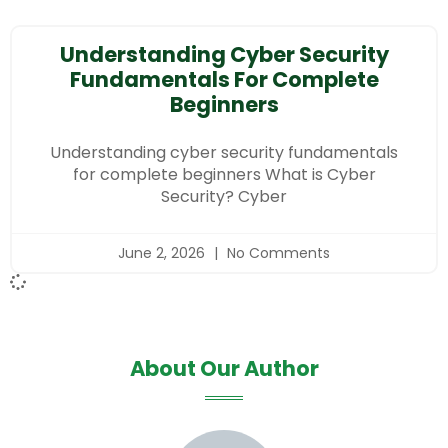
Understanding Cyber Security
Fundamentals For Complete
Beginners
Understanding cyber security fundamentals
for complete beginners What is Cyber
Security? Cyber
June 2, 2026
No Comments
About Our Author