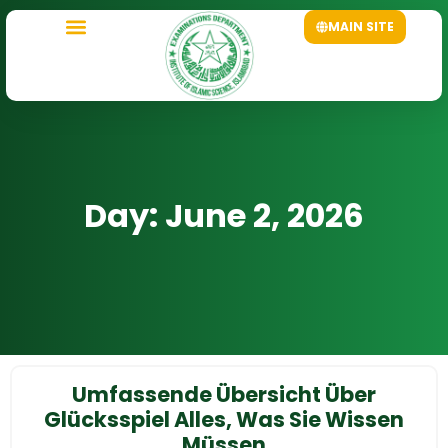
MAIN SITE
Day: June 2, 2026
Umfassende Übersicht Über
Glücksspiel Alles, Was Sie Wissen
Müssen