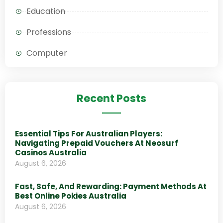
Education
Professions
Computer
Recent Posts
Essential Tips For Australian Players:
Navigating Prepaid Vouchers At Neosurf
Casinos Australia
August 6, 2026
Fast, Safe, And Rewarding: Payment Methods At
Best Online Pokies Australia
August 6, 2026