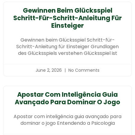
Gewinnen Beim Glücksspiel
Schritt-Für-Schritt-Anleitung Für
Einsteiger
Gewinnen beim Glücksspiel Schritt-für-
Schritt-Anleitung für Einsteiger Grundlagen
des Glücksspiels verstehen Glücksspiel ist
June 2, 2026
No Comments
Apostar Com Inteligência Guia
Avançado Para Dominar O Jogo
Apostar com inteligência guia avançado para
dominar o jogo Entendendo a Psicologia