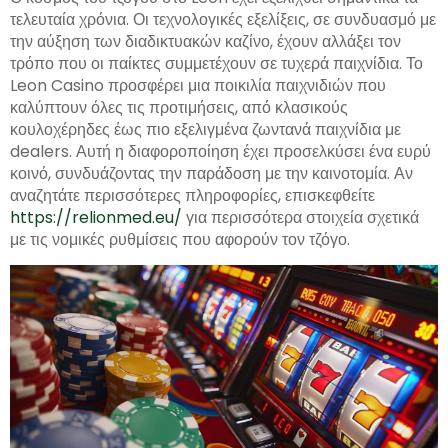
τελευταία χρόνια. Οι τεχνολογικές εξελίξεις, σε συνδυασμό με
την αύξηση των διαδικτυακών καζίνο, έχουν αλλάξει τον
τρόπο που οι παίκτες συμμετέχουν σε τυχερά παιχνίδια. Το
Leon Casino προσφέρει μια ποικιλία παιχνιδιών που
καλύπτουν όλες τις προτιμήσεις, από κλασικούς
κουλοχέρηδες έως πιο εξελιγμένα ζωντανά παιχνίδια με
dealers. Αυτή η διαφοροποίηση έχει προσελκύσει ένα ευρύ
κοινό, συνδυάζοντας την παράδοση με την καινοτομία. Αν
αναζητάτε περισσότερες πληροφορίες, επισκεφθείτε
https://relionmed.eu/
για περισσότερα στοιχεία σχετικά
με τις νομικές ρυθμίσεις που αφορούν τον τζόγο.