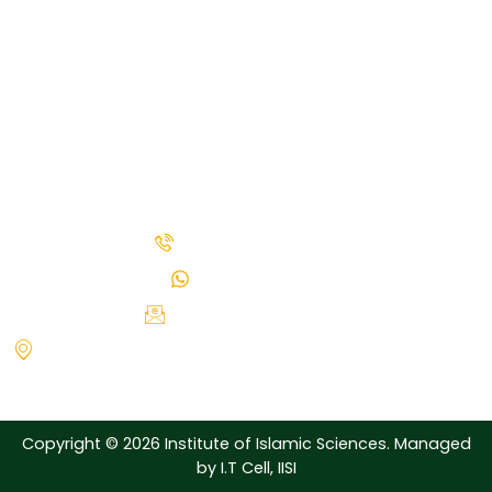
Online Results
FBISE Position Holders
Certificates Finder
Gold Medalists
Get In Touch
+92 311 6050665
0311 6050665
exams@iisi.edu.pk
Department of Examinations, IISI, Wadi-e-
ilm, Toll Plaza, main Murree Rd, Islamabad
Copyright © 2026 Institute of Islamic Sciences. Managed
by I.T Cell, IISI