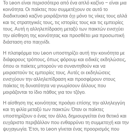
Το Leon είναι περισσότερο από ένα απλό καζίνο – είναι μια
κοινότητα. Οι παίκτες που συμμετέχουν σε αυτό το
διαδικτυακό καζίνο μοιράζονται όχι μόνο τις νίκες τους αλλά
και τις στρατηγικές τους, τις ιστορίες τους και τις εμπειρίες
τους. Αυτή η αλληλεπίδραση μεταξύ των παικτών ενισχύει
την αίσθηση της κοινότητας και προσθέτει μια προσωπική
διάσταση στο παιχνίδι.
Η πλατφόρμα του Leon υποστηρίζει αυτή την κοινότητα με
διάφορους τρόπους, όπως φόρουμ και ειδικές εκδηλώσεις,
όπου οι παίκτες μπορούν να συναντηθούν και να
μοιραστούν τις εμπειρίες τους. Αυτές οι εκδηλώσεις
ενισχύουν την αλληλεπίδραση και προσφέρουν στους
παίκτες τη δυνατότητα να γνωρίσουν άλλους που
μοιράζονται το ίδιο πάθος για τον τζόγο.
Η αίσθηση της κοινότητας προάγει επίσης την αλληλεγγύη
και τη φιλία μεταξύ των παικτών. Όταν οι παίκτες
υποστηρίζουν ο ένας τον άλλο, δημιουργείται ένα θετικό και
ευχάριστο περιβάλλον που ενθαρρύνει τη συμμετοχή και την
ψυχαγωγία. Έτσι, το Leon γίνεται ένας προορισμός που