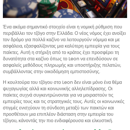
Ένα ακόμα σημαντικό στοιχείο είναι η νομική ρύθμιση που
περιβάλλει τον τζόγο στην Ελλάδα. Ο νέος νόμος έχει ανοίξει
τον δρόμο για πολλά καζίνο να λειτουργούν νόμιμα και με
ασφάλεια, εξασφαλίζοντας μια καλύτερη εμπειρία για τους
παίκτες. Αυτή η στήριξη από το κράτος έχει προσφέρει τη
δυνατότητα στα καζίνο όπως το Leon να επενδύσουν σε
ασφαλείς μεθόδους πληρωμής και υποστήριξης πελατών,
συμβάλλοντας στην οικοδόμηση εμπιστοσύνης.
Η κουλτούρα του τζόγου στο Leon δεν είναι μόνο ένα θέμα
ψυχαγωγίας αλλά και κοινωνικής αλληλεπίδρασης. Οι
παίκτες συχνά συγκεντρώνονται για να μοιραστούν τις
εμπειρίες τους και τις στρατηγικές τους. Αυτές οι κοινωνικές
στιγμές ενισχύουν τη σύνδεση μεταξύ των παικτών και
προσθέτουν μια επιπλέον διάσταση στην εμπειρία του
τζόγου, κάνοντάς την πιο ενδιαφέρουσα και ελκυστική.