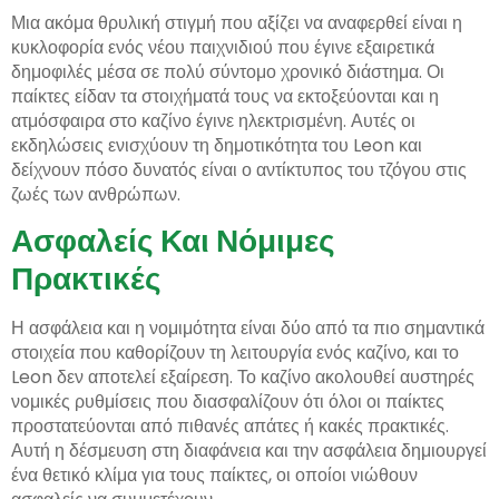
Μια ακόμα θρυλική στιγμή που αξίζει να αναφερθεί είναι η
κυκλοφορία ενός νέου παιχνιδιού που έγινε εξαιρετικά
δημοφιλές μέσα σε πολύ σύντομο χρονικό διάστημα. Οι
παίκτες είδαν τα στοιχήματά τους να εκτοξεύονται και η
ατμόσφαιρα στο καζίνο έγινε ηλεκτρισμένη. Αυτές οι
εκδηλώσεις ενισχύουν τη δημοτικότητα του Leon και
δείχνουν πόσο δυνατός είναι ο αντίκτυπος του τζόγου στις
ζωές των ανθρώπων.
Ασφαλείς Και Νόμιμες
Πρακτικές
Η ασφάλεια και η νομιμότητα είναι δύο από τα πιο σημαντικά
στοιχεία που καθορίζουν τη λειτουργία ενός καζίνο, και το
Leon δεν αποτελεί εξαίρεση. Το καζίνο ακολουθεί αυστηρές
νομικές ρυθμίσεις που διασφαλίζουν ότι όλοι οι παίκτες
προστατεύονται από πιθανές απάτες ή κακές πρακτικές.
Αυτή η δέσμευση στη διαφάνεια και την ασφάλεια δημιουργεί
ένα θετικό κλίμα για τους παίκτες, οι οποίοι νιώθουν