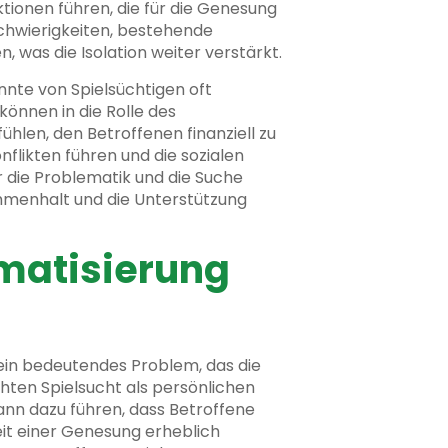
ktionen führen, die für die Genesung
chwierigkeiten, bestehende
 was die Isolation weiter verstärkt.
nnte von Spielsüchtigen oft
können in die Rolle des
ühlen, den Betroffenen finanziell zu
flikten führen und die sozialen
r die Problematik und die Suche
mmenhalt und die Unterstützung
gmatisierung
t ein bedeutendes Problem, das die
hten Spielsucht als persönlichen
ann dazu führen, dass Betroffene
eit einer Genesung erheblich