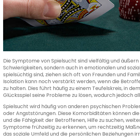
Die Symptome von Spielsucht sind vielfältig und äußern si
Schwierigkeiten, sondern auch in emotionalen und sozi
spielsüchtig sind, ziehen sich oft von Freunden und Famil
Isolation kann noch verstärkt werden, wenn die Betrof
zu halten. Dies führt häufig zu einem Teufelskreis, in d
Glücksspiel seine Probleme zu lösen, wodurch jedoch al
Spielsucht wird häufig von anderen psychischen Proble
oder Angststörungen. Diese Komorbiditäten können die 
und die Fähigkeit der Betroffenen, Hilfe zu suchen, weiter
Symptome frühzeitig zu erkennen, um rechtzeitig Maßn
das soziale Umfeld und die persönlichen Beziehungen i