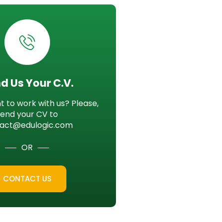
d Us Your C.V.
 to work with us? Please,
send your CV to
act@edulogic.com
OR
CONTACT US