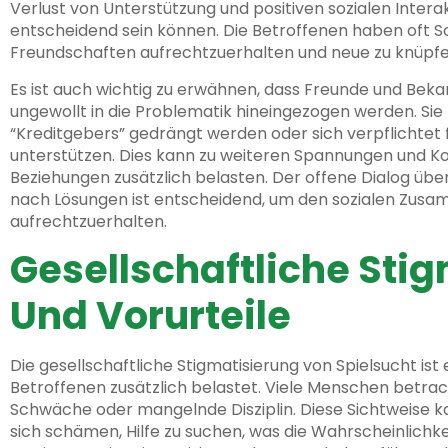
Verlust von Unterstützung und positiven sozialen Intera
entscheidend sein können. Die Betroffenen haben oft S
Freundschaften aufrechtzuerhalten und neue zu knüpfen,
Es ist auch wichtig zu erwähnen, dass Freunde und Beka
ungewollt in die Problematik hineingezogen werden. Sie 
“Kreditgebers” gedrängt werden oder sich verpflichtet f
unterstützen. Dies kann zu weiteren Spannungen und Kon
Beziehungen zusätzlich belasten. Der offene Dialog übe
nach Lösungen ist entscheidend, um den sozialen Zusa
aufrechtzuerhalten.
Gesellschaftliche Sti
Und Vorurteile
Die gesellschaftliche Stigmatisierung von Spielsucht is
Betroffenen zusätzlich belastet. Viele Menschen betrac
Schwäche oder mangelnde Disziplin. Diese Sichtweise k
sich schämen, Hilfe zu suchen, was die Wahrscheinlichk