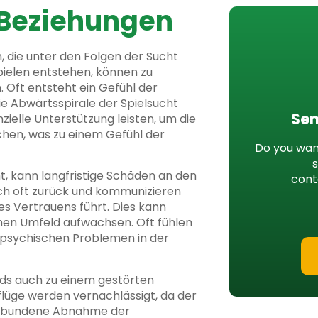
e Beziehungen
n, die unter den Folgen der Sucht
Spielen entstehen, können zu
 Oft entsteht ein Gefühl der
ie Abwärtsspirale der Spielsucht
Sen
zielle Unterstützung leisten, um die
chen, was zu einem Gefühl der
Do you want
ht, kann langfristige Schäden an den
cont
ich oft zurück und kommunizieren
s Vertrauens führt. Dies kann
chen Umfeld aufwachsen. Oft fühlen
u psychischen Problemen in der
ieds auch zu einem gestörten
lüge werden vernachlässigt, da der
 verbundene Abnahme der