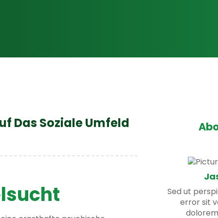
uf Das Soziale Umfeld
Abo
s
Ja
elsucht
Sed ut perspi
error sit
dolorem