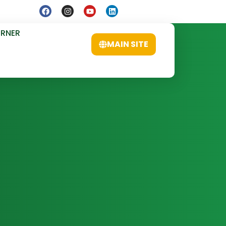
ORNER
MAIN SITE