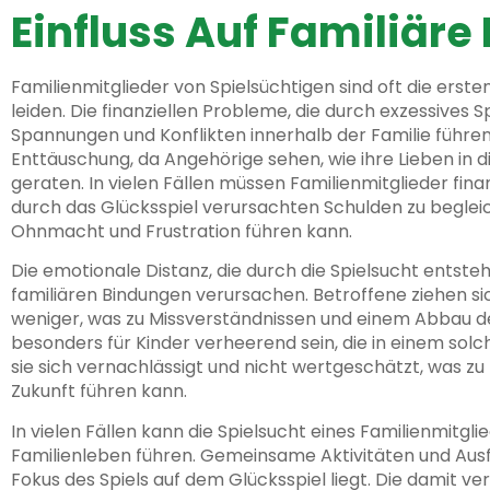
Einfluss Auf Familiär
Familienmitglieder von Spielsüchtigen sind oft die erste
leiden. Die finanziellen Probleme, die durch exzessives 
Spannungen und Konflikten innerhalb der Familie führen.
Enttäuschung, da Angehörige sehen, wie ihre Lieben in d
geraten. In vielen Fällen müssen Familienmitglieder finan
durch das Glücksspiel verursachten Schulden zu beglei
Ohnmacht und Frustration führen kann.
Die emotionale Distanz, die durch die Spielsucht entste
familiären Bindungen verursachen. Betroffene ziehen s
weniger, was zu Missverständnissen und einem Abbau de
besonders für Kinder verheerend sein, die in einem sol
sie sich vernachlässigt und nicht wertgeschätzt, was z
Zukunft führen kann.
In vielen Fällen kann die Spielsucht eines Familienmitgl
Familienleben führen. Gemeinsame Aktivitäten und Ausf
Fokus des Spiels auf dem Glücksspiel liegt. Die damit