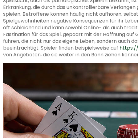
Spielsucht, auch als pathologisches Spielen bekannt, is
Erkrankung, die durch das unkontrollierbare Verlangen 
spielen. Betroffene können häufig nicht aufhören, selbst
Spielgewohnheiten negative Konsequenzen für ihr Leben
oft schleichend und kann sowohl Online- als auch tradit
Faszination für das Spiel, gepaart mit der Hoffnung auf
führen, die nicht nur das eigene Leben, sondern auch da
beeinträchtigt. Spieler finden beispielsweise auf
https:/
von Angeboten, die sie weiter in den Bann ziehen könne