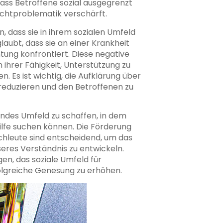
dass Betroffene sozial ausgegrenzt
uchtproblematik verschärft.
, dass sie in ihrem sozialen Umfeld
aubt, dass sie an einer Krankheit
htung konfrontiert. Diese negative
ihrer Fähigkeit, Unterstützung zu
 Es ist wichtig, die Aufklärung über
 reduzieren und den Betroffenen zu
endes Umfeld zu schaffen, in dem
ilfe suchen können. Die Förderung
chleute sind entscheidend, um das
seres Verständnis zu entwickeln.
en, das soziale Umfeld für
olgreiche Genesung zu erhöhen.