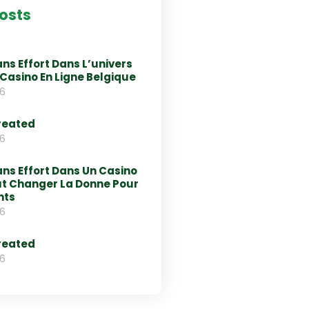
osts
ns Effort Dans L’univers
 Casino En Ligne Belgique
26
reated
26
ns Effort Dans Un Casino
ut Changer La Donne Pour
nts
26
reated
26