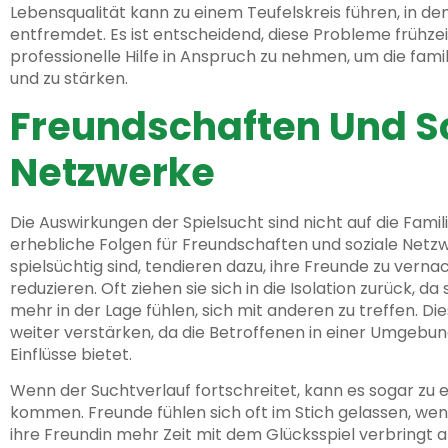
Lebensqualität kann zu einem Teufelskreis führen, in dem
entfremdet. Es ist entscheidend, diese Probleme frühz
professionelle Hilfe in Anspruch zu nehmen, um die fam
und zu stärken.
Freundschaften Und S
Netzwerke
Die Auswirkungen der Spielsucht sind nicht auf die Fami
erhebliche Folgen für Freundschaften und soziale Netz
spielsüchtig sind, tendieren dazu, ihre Freunde zu verna
reduzieren. Oft ziehen sie sich in die Isolation zurück, d
mehr in der Lage fühlen, sich mit anderen zu treffen. Die
weiter verstärken, da die Betroffenen in einer Umgebung
Einflüsse bietet.
Wenn der Suchtverlauf fortschreitet, kann es sogar zu
kommen. Freunde fühlen sich oft im Stich gelassen, wenn
ihre Freundin mehr Zeit mit dem Glücksspiel verbringt a