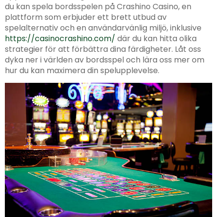
du kan spela bordsspelen på Crashino Casino, en
plattform som erbjuder ett brett utbud av
spelalternativ och en användarvänlig miljö, inklusive
https://casinocrashino.com/
där du kan hitta olika
strategier för att förbättra dina färdigheter. Låt oss
dyka ner i världen av bordsspel och lära oss mer om
hur du kan maximera din spelupplevelse.