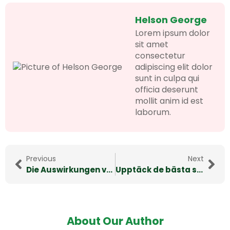
Helson George
Lorem ipsum dolor
sit amet
consectetur
adipiscing elit dolor
sunt in culpa qui
officia deserunt
mollit anim id est
laborum.
Previous
Next
Die Auswirkungen von Spielsucht auf das soziale Umfeld
Upptäck de bästa slotspelen på Maneki Casino: vad gör dem unika?
About Our Author