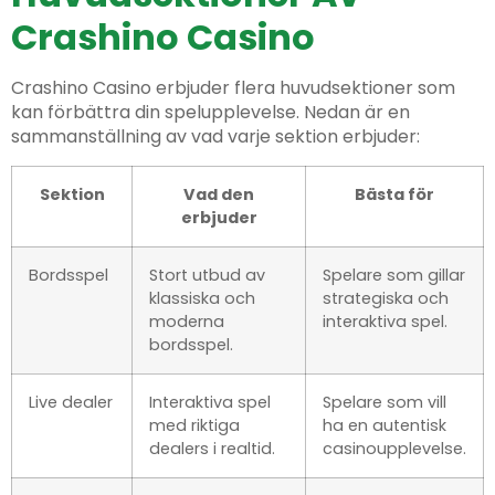
Crashino Casino
Crashino Casino erbjuder flera huvudsektioner som
kan förbättra din spelupplevelse. Nedan är en
sammanställning av vad varje sektion erbjuder:
Sektion
Vad den
Bästa för
erbjuder
Bordsspel
Stort utbud av
Spelare som gillar
klassiska och
strategiska och
moderna
interaktiva spel.
bordsspel.
Live dealer
Interaktiva spel
Spelare som vill
med riktiga
ha en autentisk
dealers i realtid.
casinoupplevelse.