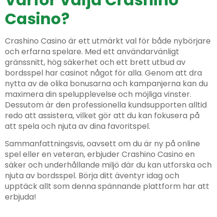
Casino?
Crashino Casino är ett utmärkt val för både nybörjare
och erfarna spelare. Med ett användarvänligt
gränssnitt, hög säkerhet och ett brett utbud av
bordsspel har casinot något för alla. Genom att dra
nytta av de olika bonusarna och kampanjerna kan du
maximera din spelupplevelse och möjliga vinster.
Dessutom är den professionella kundsupporten alltid
redo att assistera, vilket gör att du kan fokusera på
att spela och njuta av dina favoritspel.
Sammanfattningsvis, oavsett om du är ny på online
spel eller en veteran, erbjuder Crashino Casino en
säker och underhållande miljö där du kan utforska och
njuta av bordsspel. Börja ditt äventyr idag och
upptäck allt som denna spännande plattform har att
erbjuda!