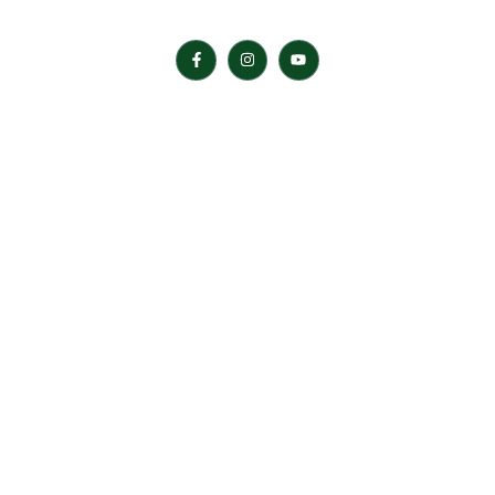
IISI
Services
Info Corner
Notifications
Rules of Exams
Forms
Wifaq Position Holders
Online Results
FBISE Position Holders
Certificates Finder
Gold Medalists
Get In Touch