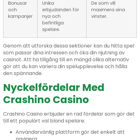
Bonusar
Unika
De som vill
och
erbjudanden för
maximera sina
kampanjer
nya och
vinster.
befintliga
spelare.
Genom att utforska dessa sektioner kan du hitta spel
som passar dina intressen och öka din njutning av
casinot. Att ha tillgång till en mängd olika alternativ
gör att du kan variera din spelupplevelse och hålla
den spännande.
Nyckelfördelar Med
Crashino Casino
Crashino Casino erbjuder en rad fördelar som gör det
till ett populärt val bland spelare:
Användarvänlig plattform gör det enkelt att
navigera.