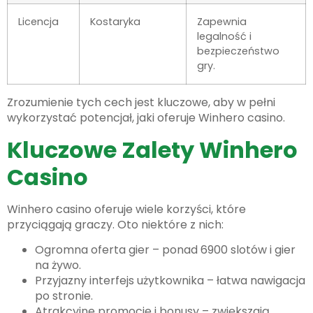
Licencja
Kostaryka
Zapewnia
legalność i
bezpieczeństwo
gry.
Zrozumienie tych cech jest kluczowe, aby w pełni
wykorzystać potencjał, jaki oferuje Winhero casino.
Kluczowe Zalety Winhero
Casino
Winhero casino oferuje wiele korzyści, które
przyciągają graczy. Oto niektóre z nich:
Ogromna oferta gier – ponad 6900 slotów i gier
na żywo.
Przyjazny interfejs użytkownika – łatwa nawigacja
po stronie.
Atrakcyjne promocje i bonusy – zwiększają