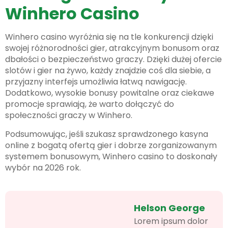
Winhero Casino
Winhero casino wyróżnia się na tle konkurencji dzięki
swojej różnorodności gier, atrakcyjnym bonusom oraz
dbałości o bezpieczeństwo graczy. Dzięki dużej ofercie
slotów i gier na żywo, każdy znajdzie coś dla siebie, a
przyjazny interfejs umożliwia łatwą nawigację.
Dodatkowo, wysokie bonusy powitalne oraz ciekawe
promocje sprawiają, że warto dołączyć do
społeczności graczy w Winhero.
Podsumowując, jeśli szukasz sprawdzonego kasyna
online z bogatą ofertą gier i dobrze zorganizowanym
systemem bonusowym, Winhero casino to doskonały
wybór na 2026 rok.
Helson George
Lorem ipsum dolor