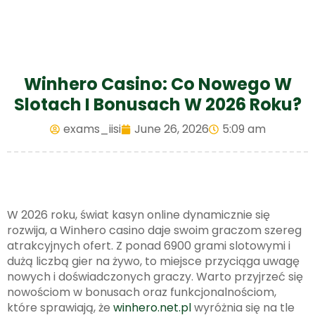
Winhero Casino: Co Nowego W
Slotach I Bonusach W 2026 Roku?
exams_iisi
June 26, 2026
5:09 am
W 2026 roku, świat kasyn online dynamicznie się
rozwija, a Winhero casino daje swoim graczom szereg
atrakcyjnych ofert. Z ponad 6900 grami slotowymi i
dużą liczbą gier na żywo, to miejsce przyciąga uwagę
nowych i doświadczonych graczy. Warto przyjrzeć się
nowościom w bonusach oraz funkcjonalnościom,
które sprawiają, że
winhero.net.pl
wyróżnia się na tle