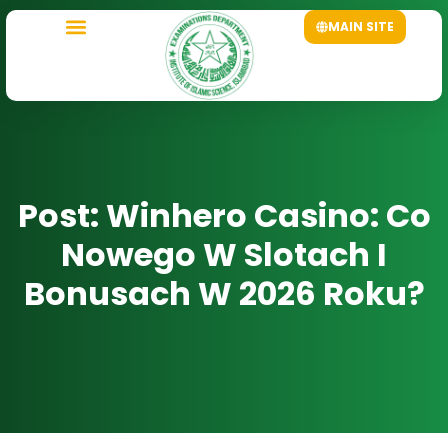
MAIN SITE
Post: Winhero Casino: Co
Nowego W Slotach I
Bonusach W 2026 Roku?