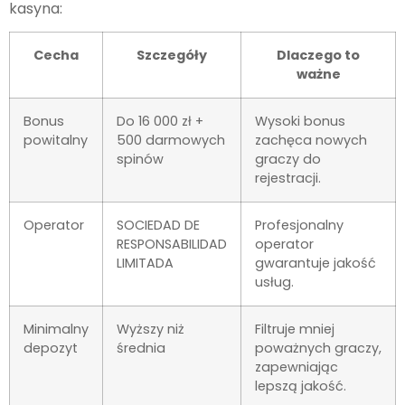
kasyna:
Cecha
Szczegóły
Dlaczego to
ważne
Bonus
Do 16 000 zł +
Wysoki bonus
powitalny
500 darmowych
zachęca nowych
spinów
graczy do
rejestracji.
Operator
SOCIEDAD DE
Profesjonalny
RESPONSABILIDAD
operator
LIMITADA
gwarantuje jakość
usług.
Minimalny
Wyższy niż
Filtruje mniej
depozyt
średnia
poważnych graczy,
zapewniając
lepszą jakość.