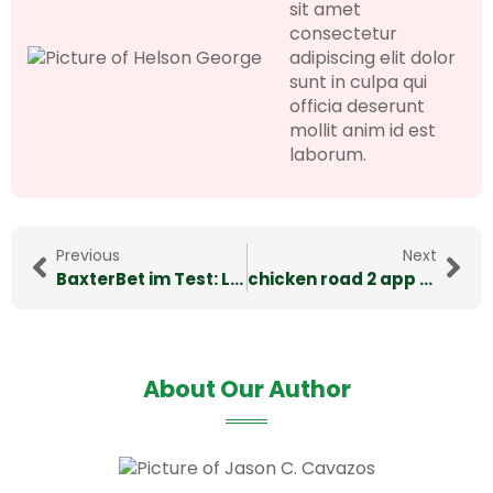
sit amet
consectetur
adipiscing elit dolor
sunt in culpa qui
officia deserunt
mollit anim id est
laborum.
Previous
Next
BaxterBet im Test: Live-Casino und Sportwetten für jeden Spieler
chicken road 2 app casino: the ultimate destination for exciting challenges in Bangladesh
About Our Author