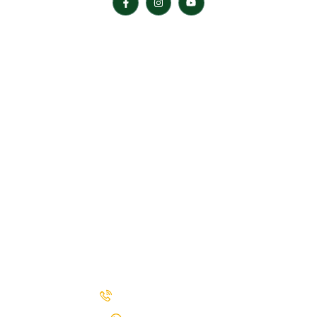
Services
Info Corner
Notifications
Rules of Exams
Forms
Wifaq Position Holders
Online Results
FBISE Position Holders
Certificates Finder
Gold Medalists
Get In Touch
+92 311 6050665