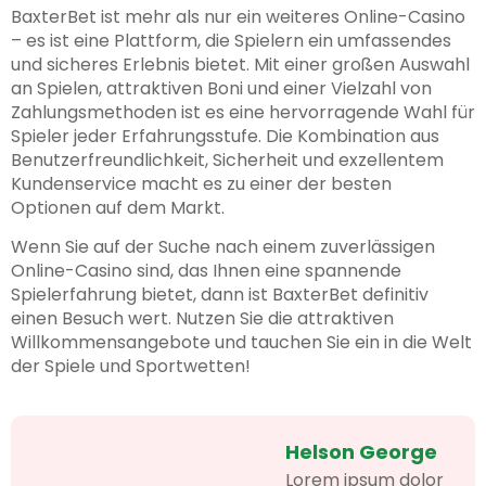
BaxterBet ist mehr als nur ein weiteres Online-Casino
– es ist eine Plattform, die Spielern ein umfassendes
und sicheres Erlebnis bietet. Mit einer großen Auswahl
an Spielen, attraktiven Boni und einer Vielzahl von
Zahlungsmethoden ist es eine hervorragende Wahl für
Spieler jeder Erfahrungsstufe. Die Kombination aus
Benutzerfreundlichkeit, Sicherheit und exzellentem
Kundenservice macht es zu einer der besten
Optionen auf dem Markt.
Wenn Sie auf der Suche nach einem zuverlässigen
Online-Casino sind, das Ihnen eine spannende
Spielerfahrung bietet, dann ist BaxterBet definitiv
einen Besuch wert. Nutzen Sie die attraktiven
Willkommensangebote und tauchen Sie ein in die Welt
der Spiele und Sportwetten!
Helson George
Lorem ipsum dolor