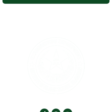
DEPARTMENT OF EXAMINATIONS
IISI