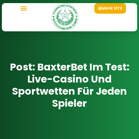
MAIN SITE
Post: BaxterBet Im Test:
Live-Casino Und
Sportwetten Für Jeden
Spieler