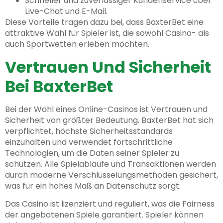
Schneller und zuverlässiger Kundenservice über
Live-Chat und E-Mail.
Diese Vorteile tragen dazu bei, dass BaxterBet eine
attraktive Wahl für Spieler ist, die sowohl Casino- als
auch Sportwetten erleben möchten.
Vertrauen Und Sicherheit
Bei BaxterBet
Bei der Wahl eines Online-Casinos ist Vertrauen und
Sicherheit von größter Bedeutung. BaxterBet hat sich
verpflichtet, höchste Sicherheitsstandards
einzuhalten und verwendet fortschrittliche
Technologien, um die Daten seiner Spieler zu
schützen. Alle Spielabläufe und Transaktionen werden
durch moderne Verschlüsselungsmethoden gesichert,
was für ein hohes Maß an Datenschutz sorgt.
Das Casino ist lizenziert und reguliert, was die Fairness
der angebotenen Spiele garantiert. Spieler können