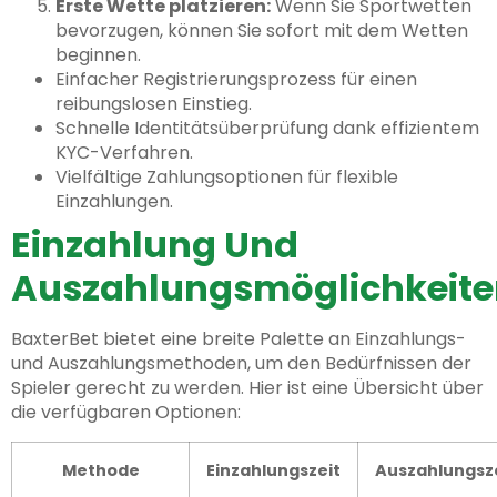
Erste Wette platzieren:
Wenn Sie Sportwetten
bevorzugen, können Sie sofort mit dem Wetten
beginnen.
Einfacher Registrierungsprozess für einen
reibungslosen Einstieg.
Schnelle Identitätsüberprüfung dank effizientem
KYC-Verfahren.
Vielfältige Zahlungsoptionen für flexible
Einzahlungen.
Einzahlung Und
Auszahlungsmöglichkeite
BaxterBet bietet eine breite Palette an Einzahlungs-
und Auszahlungsmethoden, um den Bedürfnissen der
Spieler gerecht zu werden. Hier ist eine Übersicht über
die verfügbaren Optionen:
Methode
Einzahlungszeit
Auszahlungsz