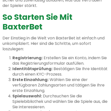
sicher und zuverlässig ablaufen, was das Vertrauen
der Spieler stärkt.
So Starten Sie Mit
BaxterBet
Der Einstieg in die Welt von BaxterBet ist einfach und
unkompliziert. Hier sind die Schritte, um sofort
loszulegen:
Registrierung:
Erstellen Sie ein Konto, indem Sie
das Registrierungsformular ausfüllen.
Identitätsprüfung:
Bestätigen Sie Ihre Identität
durch einen KYC-Prozess.
Erste Einzahlung:
Wählen Sie eine der
verfügbaren Zahlungsarten und tätigen Sie Ihre
erste Einzahlung.
Spielauswahl:
Durchsuchen Sie die
Spielebibliothek und wählen Sie die Spiele aus, die
Sie interessieren.