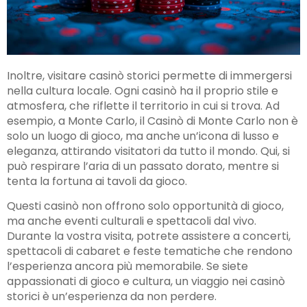
Inoltre, visitare casinò storici permette di immergersi
nella cultura locale. Ogni casinò ha il proprio stile e
atmosfera, che riflette il territorio in cui si trova. Ad
esempio, a Monte Carlo, il Casinò di Monte Carlo non è
solo un luogo di gioco, ma anche un’icona di lusso e
eleganza, attirando visitatori da tutto il mondo. Qui, si
può respirare l’aria di un passato dorato, mentre si
tenta la fortuna ai tavoli da gioco.
Questi casinò non offrono solo opportunità di gioco,
ma anche eventi culturali e spettacoli dal vivo.
Durante la vostra visita, potrete assistere a concerti,
spettacoli di cabaret e feste tematiche che rendono
l’esperienza ancora più memorabile. Se siete
appassionati di gioco e cultura, un viaggio nei casinò
storici è un’esperienza da non perdere.