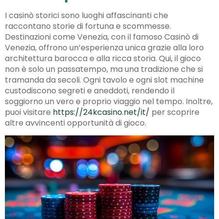
I casinò storici sono luoghi affascinanti che
raccontano storie di fortuna e scommesse.
Destinazioni come Venezia, con il famoso Casinò di
Venezia, offrono un’esperienza unica grazie alla loro
architettura barocca e alla ricca storia. Qui, il gioco
non è solo un passatempo, ma una tradizione che si
tramanda da secoli. Ogni tavolo e ogni slot machine
custodiscono segreti e aneddoti, rendendo il
soggiorno un vero e proprio viaggio nel tempo. Inoltre,
puoi visitare
https://24kcasino.net/it/
per scoprire
altre avvincenti opportunità di gioco.