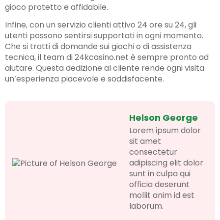
gioco protetto e affidabile.
Infine, con un servizio clienti attivo 24 ore su 24, gli
utenti possono sentirsi supportati in ogni momento.
Che si tratti di domande sui giochi o di assistenza
tecnica, il team di 24kcasino.net è sempre pronto ad
aiutare. Questa dedizione al cliente rende ogni visita
un’esperienza piacevole e soddisfacente.
Helson George
Lorem ipsum dolor
sit amet
consectetur
adipiscing elit dolor
sunt in culpa qui
officia deserunt
mollit anim id est
laborum.