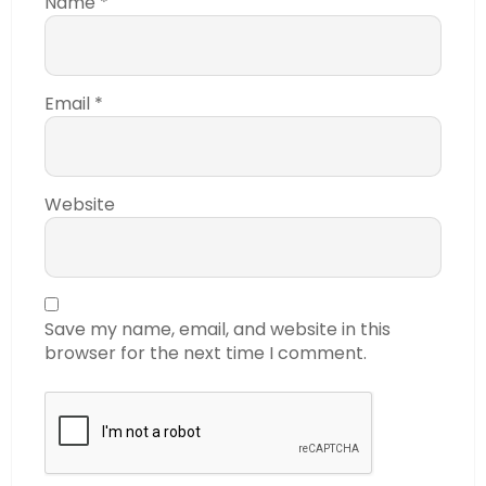
Name
*
Email
*
Website
Save my name, email, and website in this
browser for the next time I comment.