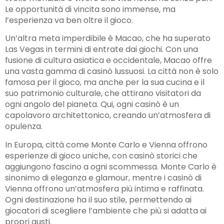
Le opportunità di vincita sono immense, ma
l’esperienza va ben oltre il gioco.
Un’altra meta imperdibile è Macao, che ha superato
Las Vegas in termini di entrate dai giochi. Con una
fusione di cultura asiatica e occidentale, Macao offre
una vasta gamma di casinò lussuosi. La città non è solo
famosa per il gioco, ma anche per la sua cucina e il
suo patrimonio culturale, che attirano visitatori da
ogni angolo del pianeta. Qui, ogni casinò è un
capolavoro architettonico, creando un’atmosfera di
opulenza.
In Europa, città come Monte Carlo e Vienna offrono
esperienze di gioco uniche, con casinò storici che
aggiungono fascino a ogni scommessa. Monte Carlo è
sinonimo di eleganza e glamour, mentre i casinò di
Vienna offrono un’atmosfera più intima e raffinata.
Ogni destinazione ha il suo stile, permettendo ai
giocatori di scegliere l’ambiente che più si adatta ai
propri gusti.