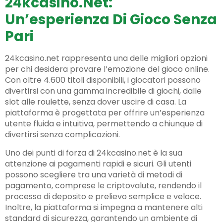
24kcasino.net:
Un’esperienza Di Gioco Senza
Pari
24kcasino.net rappresenta una delle migliori opzioni
per chi desidera provare l’emozione del gioco online.
Con oltre 4.600 titoli disponibili, i giocatori possono
divertirsi con una gamma incredibile di giochi, dalle
slot alle roulette, senza dover uscire di casa. La
piattaforma è progettata per offrire un’esperienza
utente fluida e intuitiva, permettendo a chiunque di
divertirsi senza complicazioni.
Uno dei punti di forza di 24kcasino.net è la sua
attenzione ai pagamenti rapidi e sicuri. Gli utenti
possono scegliere tra una varietà di metodi di
pagamento, comprese le criptovalute, rendendo il
processo di deposito e prelievo semplice e veloce.
Inoltre, la piattaforma si impegna a mantenere alti
standard di sicurezza, garantendo un ambiente di