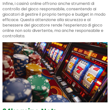
Infine, i casinò online offrono anche strumenti di
controllo del gioco responsabile, consentendo ai
giocatori di gestire il proprio tempo e budget in modo
efficace. Questa attenzione alla sicurezza e al
benessere del giocatore rende l’esperienza di gioco
online non solo divertente, ma anche responsabile e
controllata.