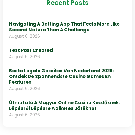
Recent Posts
Navigating A Betting App That Feels More Like
Second Nature Than A Challenge
August 6, 2026
Test Post Created
August 6, 2026
Beste Legale Goksites Van Nederland 2026:
Ontdek De Spannendste Casino Games En
Features
August 6, 2026
Útmutató A Magyar Online Casino Kezdőknek:
Lépésről Lépésre A Sikeres Játékhoz
August 6, 2026