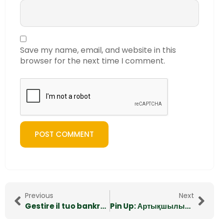
Save my name, email, and website in this
browser for the next time I comment.
Previous
Next
Gestire il tuo bankroll strategie vincenti per il gioco d'azzardo
Pin Up: Артықшылықтар мен кемшіліктер