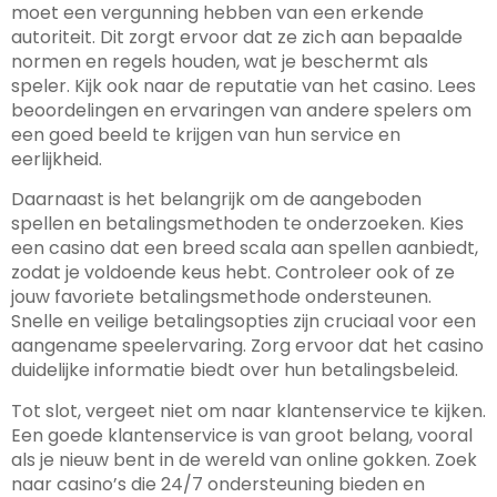
moet een vergunning hebben van een erkende
autoriteit. Dit zorgt ervoor dat ze zich aan bepaalde
normen en regels houden, wat je beschermt als
speler. Kijk ook naar de reputatie van het casino. Lees
beoordelingen en ervaringen van andere spelers om
een goed beeld te krijgen van hun service en
eerlijkheid.
Daarnaast is het belangrijk om de aangeboden
spellen en betalingsmethoden te onderzoeken. Kies
een casino dat een breed scala aan spellen aanbiedt,
zodat je voldoende keus hebt. Controleer ook of ze
jouw favoriete betalingsmethode ondersteunen.
Snelle en veilige betalingsopties zijn cruciaal voor een
aangename speelervaring. Zorg ervoor dat het casino
duidelijke informatie biedt over hun betalingsbeleid.
Tot slot, vergeet niet om naar klantenservice te kijken.
Een goede klantenservice is van groot belang, vooral
als je nieuw bent in de wereld van online gokken. Zoek
naar casino’s die 24/7 ondersteuning bieden en