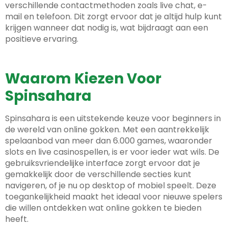
verschillende contactmethoden zoals live chat, e-
mail en telefoon. Dit zorgt ervoor dat je altijd hulp kunt
krijgen wanneer dat nodig is, wat bijdraagt aan een
positieve ervaring.
Waarom Kiezen Voor
Spinsahara
Spinsahara is een uitstekende keuze voor beginners in
de wereld van online gokken. Met een aantrekkelijk
spelaanbod van meer dan 6.000 games, waaronder
slots en live casinospellen, is er voor ieder wat wils. De
gebruiksvriendelijke interface zorgt ervoor dat je
gemakkelijk door de verschillende secties kunt
navigeren, of je nu op desktop of mobiel speelt. Deze
toegankelijkheid maakt het ideaal voor nieuwe spelers
die willen ontdekken wat online gokken te bieden
heeft.