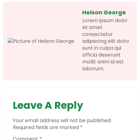
Helson George
Lorem ipsum dolor
sit amet
consectetur
adipiscing elit dolor
sunt in culpa qui
officia deserunt
mollit anim id est
laborum.
Leave A Reply
Your email address will not be published.
Required fields are marked
*
Comment
*