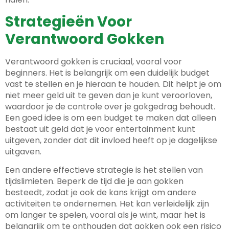
Strategieën Voor
Verantwoord Gokken
Verantwoord gokken is cruciaal, vooral voor
beginners. Het is belangrijk om een duidelijk budget
vast te stellen en je hieraan te houden. Dit helpt je om
niet meer geld uit te geven dan je kunt veroorloven,
waardoor je de controle over je gokgedrag behoudt.
Een goed idee is om een budget te maken dat alleen
bestaat uit geld dat je voor entertainment kunt
uitgeven, zonder dat dit invloed heeft op je dagelijkse
uitgaven.
Een andere effectieve strategie is het stellen van
tijdslimieten. Beperk de tijd die je aan gokken
besteedt, zodat je ook de kans krijgt om andere
activiteiten te ondernemen. Het kan verleidelijk zijn
om langer te spelen, vooral als je wint, maar het is
belangrijk om te onthouden dat gokken ook een risico