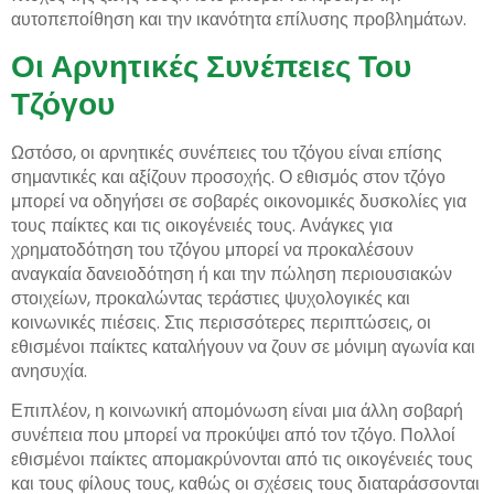
αυτοπεποίθηση και την ικανότητα επίλυσης προβλημάτων.
Οι Αρνητικές Συνέπειες Του
Τζόγου
Ωστόσο, οι αρνητικές συνέπειες του τζόγου είναι επίσης
σημαντικές και αξίζουν προσοχής. Ο εθισμός στον τζόγο
μπορεί να οδηγήσει σε σοβαρές οικονομικές δυσκολίες για
τους παίκτες και τις οικογένειές τους. Ανάγκες για
χρηματοδότηση του τζόγου μπορεί να προκαλέσουν
αναγκαία δανειοδότηση ή και την πώληση περιουσιακών
στοιχείων, προκαλώντας τεράστιες ψυχολογικές και
κοινωνικές πιέσεις. Στις περισσότερες περιπτώσεις, οι
εθισμένοι παίκτες καταλήγουν να ζουν σε μόνιμη αγωνία και
ανησυχία.
Επιπλέον, η κοινωνική απομόνωση είναι μια άλλη σοβαρή
συνέπεια που μπορεί να προκύψει από τον τζόγο. Πολλοί
εθισμένοι παίκτες απομακρύνονται από τις οικογένειές τους
και τους φίλους τους, καθώς οι σχέσεις τους διαταράσσονται