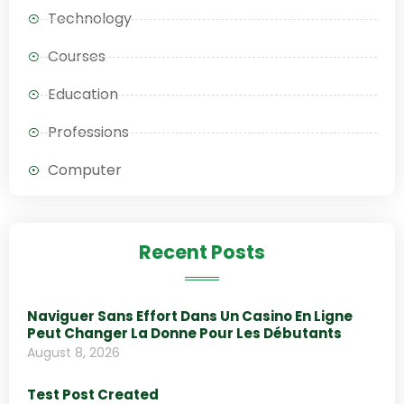
Technology
Courses
Education
Professions
Computer
Recent Posts
Naviguer Sans Effort Dans Un Casino En Ligne
Peut Changer La Donne Pour Les Débutants
August 8, 2026
Test Post Created