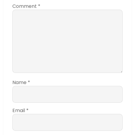
Comment
*
Name
*
Email
*