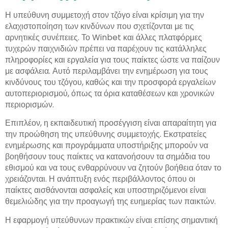
Η υπεύθυνη συμμετοχή στον τζόγο είναι κρίσιμη για την
ελαχιστοποίηση των κινδύνων που σχετίζονται με τις
αρνητικές συνέπειες. Το Winbet και άλλες πλατφόρμες
τυχερών παιχνιδιών πρέπει να παρέχουν τις κατάλληλες
πληροφορίες και εργαλεία για τους παίκτες ώστε να παίζουν
με ασφάλεια. Αυτό περιλαμβάνει την ενημέρωση για τους
κινδύνους του τζόγου, καθώς και την προσφορά εργαλείων
αυτοπεριορισμού, όπως τα όρια καταθέσεων και χρονικών
περιορισμών.
Επιπλέον, η εκπαιδευτική προσέγγιση είναι απαραίτητη για
την προώθηση της υπεύθυνης συμμετοχής. Εκστρατείες
ενημέρωσης και προγράμματα υποστήριξης μπορούν να
βοηθήσουν τους παίκτες να κατανοήσουν τα σημάδια του
εθισμού και να τους ενθαρρύνουν να ζητούν βοήθεια όταν το
χρειάζονται. Η ανάπτυξη ενός περιβάλλοντος όπου οι
παίκτες αισθάνονται ασφαλείς και υποστηριζόμενοι είναι
θεμελιώδης για την προαγωγή της ευημερίας των παικτών.
Η εφαρμογή υπεύθυνων πρακτικών είναι επίσης σημαντική