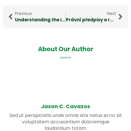
Previous
Next
Understanding the importance of responsible gambling for a balanced lifestyle
Právní předpisy a regulace v českých kasinech co potřebujete vědět
About Our Author
Jason C. Cavazos
Sed ut perspiciatis unde omnis iste natus error sit
voluptatem accusantium doloremque
laudantium totam