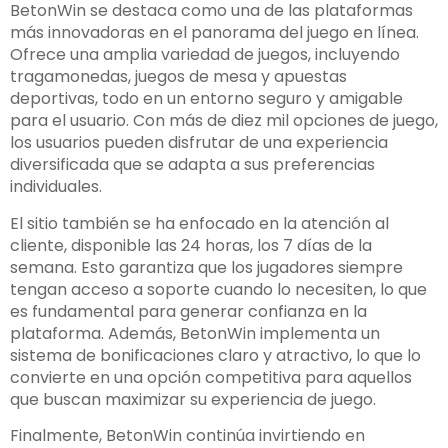
BetonWin se destaca como una de las plataformas
más innovadoras en el panorama del juego en línea.
Ofrece una amplia variedad de juegos, incluyendo
tragamonedas, juegos de mesa y apuestas
deportivas, todo en un entorno seguro y amigable
para el usuario. Con más de diez mil opciones de juego,
los usuarios pueden disfrutar de una experiencia
diversificada que se adapta a sus preferencias
individuales.
El sitio también se ha enfocado en la atención al
cliente, disponible las 24 horas, los 7 días de la
semana. Esto garantiza que los jugadores siempre
tengan acceso a soporte cuando lo necesiten, lo que
es fundamental para generar confianza en la
plataforma. Además, BetonWin implementa un
sistema de bonificaciones claro y atractivo, lo que lo
convierte en una opción competitiva para aquellos
que buscan maximizar su experiencia de juego.
Finalmente, BetonWin continúa invirtiendo en