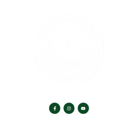
DEPARTMENT OF EXAMINATIONS
IISI
Services
Info Corner