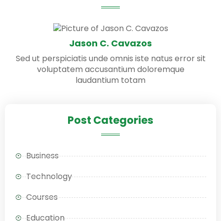
Jason C. Cavazos
Sed ut perspiciatis unde omnis iste natus error sit
voluptatem accusantium doloremque
laudantium totam
Post Categories
Business
Technology
Courses
Education