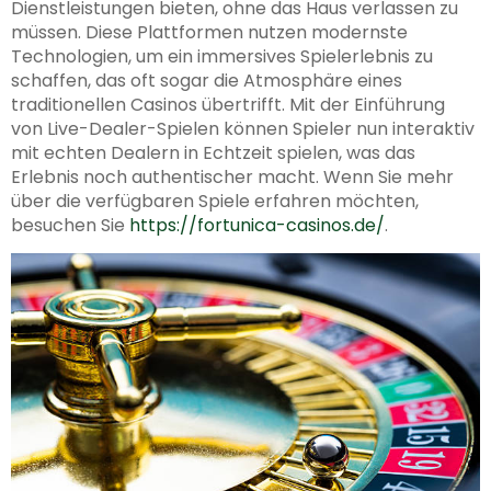
Dienstleistungen bieten, ohne das Haus verlassen zu
müssen. Diese Plattformen nutzen modernste
Technologien, um ein immersives Spielerlebnis zu
schaffen, das oft sogar die Atmosphäre eines
traditionellen Casinos übertrifft. Mit der Einführung
von Live-Dealer-Spielen können Spieler nun interaktiv
mit echten Dealern in Echtzeit spielen, was das
Erlebnis noch authentischer macht. Wenn Sie mehr
über die verfügbaren Spiele erfahren möchten,
besuchen Sie
https://fortunica-casinos.de/
.