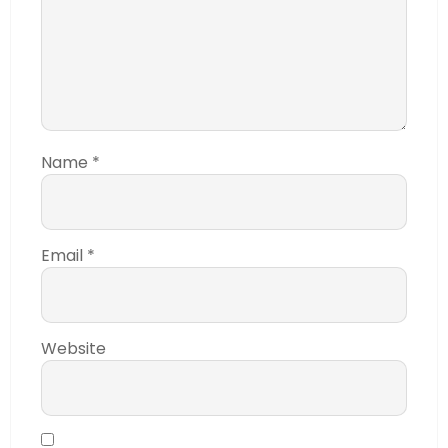
Name
*
Email
*
Website