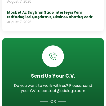
August 7, 2026
Mosbet Az Saytının Sadə Interfeysi Yeni
Istifadəçiləri Çaşdırmır, Əksinə Rahatlıq Verir
August 7, 2026
Send Us Your C.V.
Do you want to work with us? Please, send
your CV to
contact@edulogic.com
OR