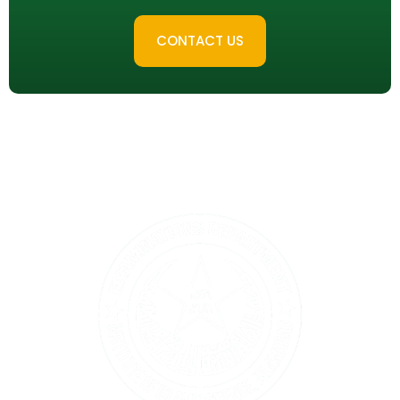
CONTACT US