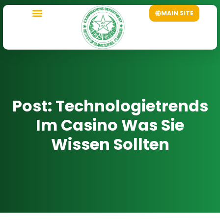
MAIN SITE
Post: Technologietrends
Im Casino Was Sie
Wissen Sollten