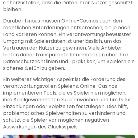
sicherzustellen, dass die Daten ihrer Nutzer geschützt
bleiben.
Darüber hinaus müssen Online-Casinos auch den
rechtlichen Anforderungen entsprechen, die je nach
Land variieren können. Ein verantwortungsbewusster
Umgang mit Spielerdaten ist unerlässlich, um das
Vertrauen der Nutzer zu gewinnen. Viele Anbieter
bieten daher transparente Informationen über ihre
Datenschutzrichtlinien und -praktiken, um Spielern ein
sicheres Gefühl zu geben.
Ein weiterer wichtiger Aspekt ist die Förderung des
verantwortungsvollen Spielens. Online-Casinos
implementieren Tools, die es Spielern ermöglichen,
ihre Spielgewohnheiten zu überwachen und Limits für
Einzahlungen oder Spielzeiten festzulegen. Dies hilft,
problematisches Spielverhalten zu verhindern und
schützt die Spieler vor möglichen negativen
Auswirkungen des Glücksspiels.