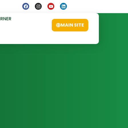
ORNER
MAIN SITE