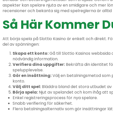
aspekter kan spelare njuta av en smidigare och mer lön
recensioner och bekanta sig med spelreglerna är alltid 
Så Här Kommer D
Att börja spela på Slottio Kasino är enkelt och direkt. Fö
del av spänningen:
Skapa ett konto:
Gå till Slottio Kasinos webbsida 
nödvändig information.
Verifiera dina uppgifter:
Bekräfta din identitet fö
spelupplevelse.
Gör en insättning:
Välj en betalningsmetod som pa
konto.
Välj ditt spel:
Bläddra bland det stora utbudet av sp
Börja spela:
Njut av spelandet och kom ihåg att sp
Enkel registreringsprocess för nya spelare.
Snabb verifiering för säkerhet.
Flera betalningsalternativ som gör insättningar lät