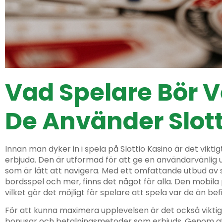
Vad Spelare Bör 
De Använder Slott
Innan man dyker in i spela på Slottio Kasino är det vikti
erbjuda. Den är utformad för att ge en användarvänli
som är lätt att navigera. Med ett omfattande utbud av sp
bordsspel och mer, finns det något för alla. Den mobila
vilket gör det möjligt för spelare att spela var de än befi
För att kunna maximera upplevelsen är det också vikti
bonusar och betalningsmetoder som erbjuds. Genom att