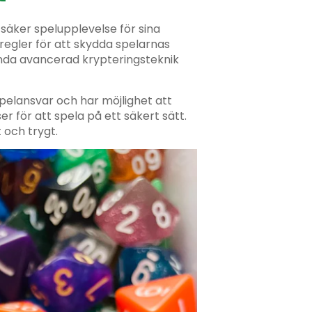
 säker spelupplevelse för sina
 regler för att skydda spelarnas
ända avancerad krypteringsteknik
spelansvar och har möjlighet att
 för att spela på ett säkert sätt.
 och trygt.