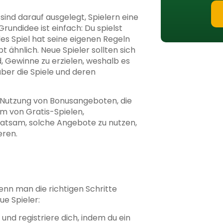
sind darauf ausgelegt, Spielern eine
rundidee ist einfach: Du spielst
es Spiel hat seine eigenen Regeln
t ähnlich. Neue Spieler sollten sich
, Gewinne zu erzielen, weshalb es
über die Spiele und deren
e Nutzung von Bonusangeboten, die
rm von Gratis-Spielen,
 ratsam, solche Angebote zu nutzen,
eren.
wenn man die richtigen Schritte
ue Spieler:
nd registriere dich, indem du ein