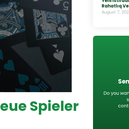
Yeni Istifad
Rahatlıq Ve
August 7, 20
Sen
Do you want
eue Spieler
cont