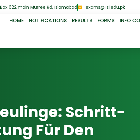
O.Box 622 main Murree Rd, Islamabad
exams@iisi.edu.pk
HOME
NOTIFICATIONS
RESULTS
FORMS
INFO C
eulinge: Schritt-
tung Für Den