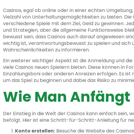
Casinos, egal ob online oder in einer echten Umgebung, 
Vielzahl von Unterhaltungsmöglichkeiten zu bieten. Die G
verschiedene Spiele mit dem Ziel, Geld zu gewinnen. Jed
und Strategien, aber die allgemeine Funktionsweise bleib
bewusst sein, dass Casinos auch darauf angewiesen sind
wichtig ist, verantwortungsbewusst zu spielen und sich 
Wahrscheinlichkeiten zu informieren.
Ein weiterer wichtiger Aspekt ist die Anmeldung und di
viele Casinos neuen Spielern bieten. Diese können in Fo
Einzahlungsboni oder anderen Anreizen erfolgen. Es ist
um das Spiel zu beginnen und dabei das Risiko zu minimi
Wie Man Anfängt
Der Einstieg in die Welt der Casinos kann einfach sein, 
befolgt. Hier ist eine Schritt-für-Schritt-Anleitung für ne
Konto erstellen:
Besuche die Website des Casinos u