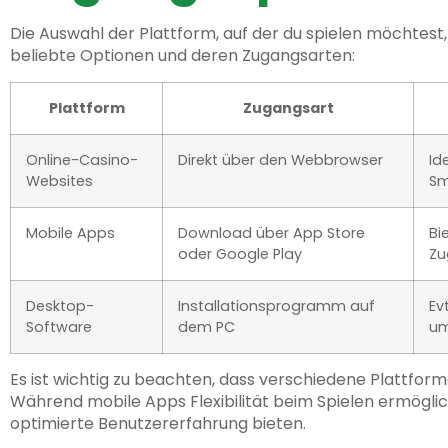
Die Auswahl der Plattform, auf der du spielen möchtest, 
beliebte Optionen und deren Zugangsarten:
Plattform
Zugangsart
Online-Casino-
Direkt über den Webbrowser
Id
Websites
Sm
Mobile Apps
Download über App Store
Bi
oder Google Play
Zu
Desktop-
Installationsprogramm auf
Ev
Software
dem PC
um
Es ist wichtig zu beachten, dass verschiedene Plattform
Während mobile Apps Flexibilität beim Spielen ermögl
optimierte Benutzererfahrung bieten.