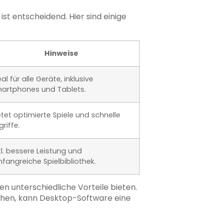
ist entscheidend. Hier sind einige
Hinweise
eal für alle Geräte, inklusive
artphones und Tablets.
etet optimierte Spiele und schnelle
griffe.
tl. bessere Leistung und
fangreiche Spielbibliothek.
en unterschiedliche Vorteile bieten.
ichen, kann Desktop-Software eine