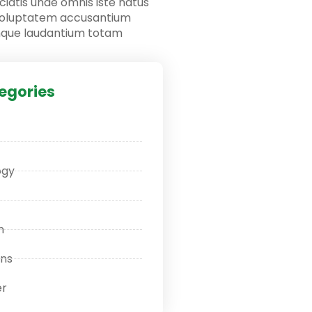
ciatis unde omnis iste natus
 voluptatem accusantium
que laudantium totam
egories
ogy
n
ons
r