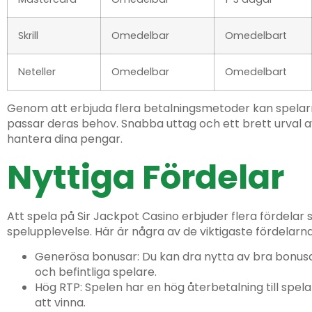
Skrill
Omedelbar
Omedelbart
Neteller
Omedelbar
Omedelbart
Genom att erbjuda flera betalningsmetoder kan spelarn
passar deras behov. Snabba uttag och ett brett urval a
hantera dina pengar.
Nyttiga Fördelar
Att spela på Sir Jackpot Casino erbjuder flera fördelar
spelupplevelse. Här är några av de viktigaste fördelarna
Generösa bonusar: Du kan dra nytta av bra bonus
och befintliga spelare.
Hög RTP: Spelen har en hög återbetalning till spela
att vinna.