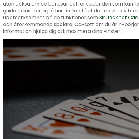
utan också om de bonusar och erbjudanden som kan för
guide fokuserar vi på hur du kan få ut det mesta av bon
uppmärksamhet på de funktioner som
Sir Jackpot Cas
och återkommande spelare. Oavsett om du är nybörjare
information hjälpa dig att maximera dina vinster.