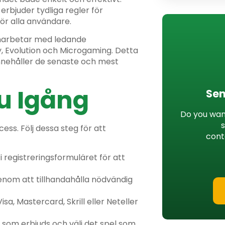
erbjuder tydliga regler för
för alla användare.
amarbetar med ledande
, Evolution och Microgaming. Detta
innehåller de senaste och mest
u Igång
Sen
Do you want
ss. Följ dessa steg för att
cont
i registreringsformuläret för att
genom att tillhandahålla nödvändig
a, Mastercard, Skrill eller Neteller
 som erbjuds och välj det spel som