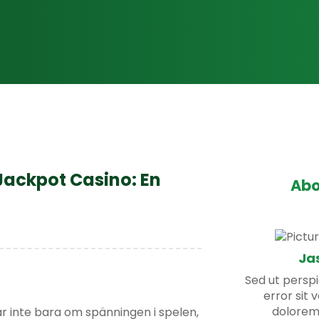
 Jackpot Casino: En
Abo
Ja
Sed ut perspi
error sit
dolorem
ar inte bara om spänningen i spelen,