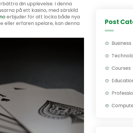
bättra din upplevelse. I denna
usarna på ett kasino, med särskild
ino
erbjuder för att locka både nya
Post Cat
 eller erfaren spelare, kan denna
Business
Technol
Courses
Educatio
Professi
Compute