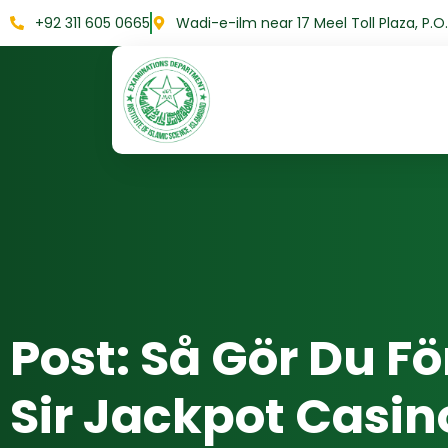
+92 311 605 0665
Wadi-e-ilm near 17 Meel Toll Plaza, P.
Post: Så Gör Du Fö
Sir Jackpot Casino