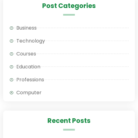
Post Categories
Business
Technology
Courses
Education
Professions
Computer
Recent Posts