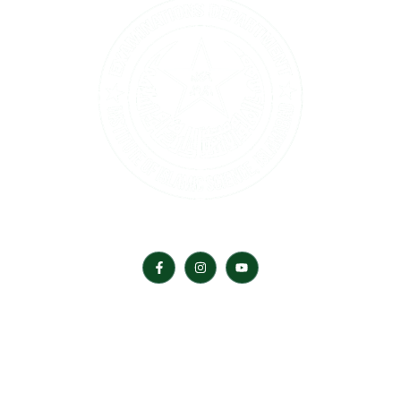
DEPARTMENT OF EXAMINATIONS
IISI
Services
Info Corner
Notifications
Rules of Exams