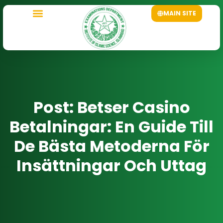
MAIN SITE
Post: Betser Casino
Betalningar: En Guide Till
De Bästa Metoderna För
Insättningar Och Uttag