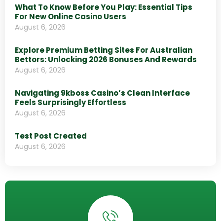
What To Know Before You Play: Essential Tips
For New Online Casino Users
August 6, 2026
Explore Premium Betting Sites For Australian
Bettors: Unlocking 2026 Bonuses And Rewards
August 6, 2026
Navigating 9kboss Casino’s Clean Interface
Feels Surprisingly Effortless
August 6, 2026
Test Post Created
August 6, 2026