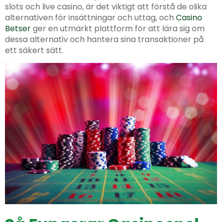
slots och live casino, är det viktigt att förstå de olika
alternativen för insättningar och uttag, och
Casino
Betser
ger en utmärkt plattform för att lära sig om
dessa alternativ och hantera sina transaktioner på
ett säkert sätt.