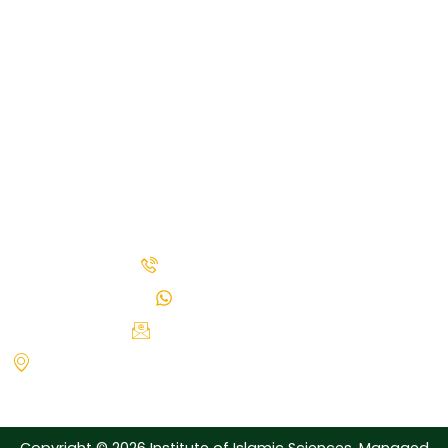
Forms
Wifaq Position Holders
Online Results
FBISE Position Holders
Certificates Finder
Gold Medalists
Get In Touch
+92 311 6050665
0311 6050665
exams@iisi.edu.pk
Department of Examinations, IISI, Wadi-e-
ilm, Toll Plaza, main Murree Rd, Islamabad
Copyright © 2026 Institute of Islamic Sciences. Managed