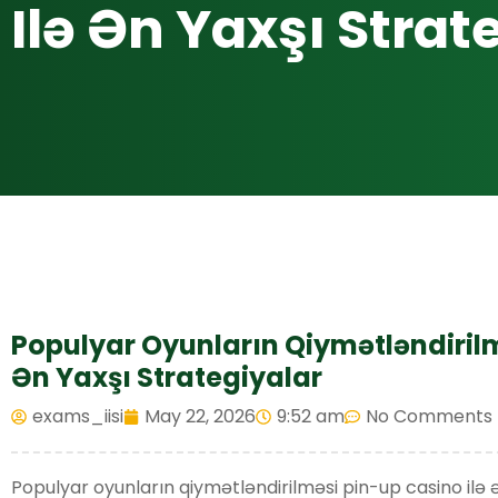
Ilə Ən Yaxşı Strat
Populyar Oyunların Qiymətləndirilm
Ən Yaxşı Strategiyalar
exams_iisi
May 22, 2026
9:52 am
No Comments
Populyar oyunların qiymətləndirilməsi pin-up casino ilə 