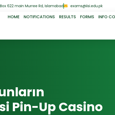
O.Box 622 main Murree Rd, Islamabad
exams@iisi.edu.pk
HOME
NOTIFICATIONS
RESULTS
FORMS
INFO C
unların
si Pin-Up Casino