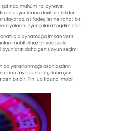
nkişafında mühüm rol oynayır.
kazino oyunlarına daxil ola bilirlər.
şılayaraq, istifadəçilərinə rahat bir
versiyalarını oyunçulara təqdim edir.
 rahatlıqla oynamağa imkan verir.
unları mobil cihazlar vasitəsilə
il oyunların daha geniş oyun seçimi
 da yararlanmağı asanlaşdırır.
lardan faydalanaraq, daha çox
ndən biridir. Pin-up kazino, mobil