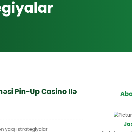
egiyalar
əsi Pin-Up Casino Ilə
Abo
Ja
ən yaxşı strategiyalar