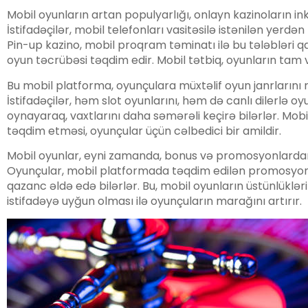
Mobil oyunların artan populyarlığı, onlayn kazinoların i
İstifadəçilər, mobil telefonları vasitəsilə istənilən yerdən 
Pin-up kazino, mobil proqram təminatı ilə bu tələbləri qar
oyun təcrübəsi təqdim edir. Mobil tətbiq, oyunların tam 
Bu mobil platforma, oyunçulara müxtəlif oyun janrlarını
İstifadəçilər, həm slot oyunlarını, həm də canlı dilerlə oy
oynayaraq, vaxtlarını daha səmərəli keçirə bilərlər. Mob
təqdim etməsi, oyunçular üçün cəlbedici bir amildir.
Mobil oyunlar, eyni zamanda, bonus və promosyonlardan
Oyunçular, mobil platformada təqdim edilən promosyon
qazanc əldə edə bilərlər. Bu, mobil oyunların üstünlükləri
istifadəyə uyğun olması ilə oyunçuların marağını artırır.