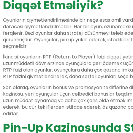
Diqqət Etməliyik?
Oyunların qiymətləndirilməsində bir neçə əsas amil vardı
dərəcəsi qiymətləndirilməlidir. Hər bir oyun, özünəməxsus
fərqlənir. Bəzi oyunlar daha strateji düşünməyi tələb ed
qurulmuşdur. Oyunçular, pin up yukle edərək, istədikləri
seçməlidir.
İkincisi, oyunların RTP (Return to Player) faizi diqqət yetiri
uzunmüddətli dövr ərzində oyunçulara geri ödəmək üçün 
RTP faizi olan oyunlar, oyunçulara daha çox qazanc imkanı
RTP faizini qiymətləndirərək, daha sərfəli oyunları seçə bi
Son olaraq, oyunların bonus və promosyon təkliflərinə d
kazinosu, yeni oyunçular üçün cəlbedici bonuslar təqdim
uzun müddət oynamaq və daha çox şans əldə etmək imkanı
edərək, bu cür təkliflərdən istifadə edərək, öz qazanc po
edirlər.
Pin-Up Kazinosunda S