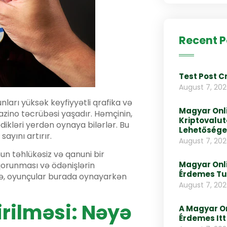
Recent P
Test Post C
August 7, 20
nları yüksək keyfiyyətli qrafika və
Magyar Onli
 kazino təcrübəsi yaşadır. Həmçinin,
Kriptovalut
dikləri yerdən oynaya bilərlər. Bu
Lehetősége
ayını artırır.
August 7, 20
nun təhlükəsiz və qanuni bir
Magyar Onli
qorunması və ödənişlərin
Érdemes Tud
iklə, oyunçular burada oynayarkən
August 7, 20
rilməsi: Nəyə
A Magyar On
Érdemes Itt