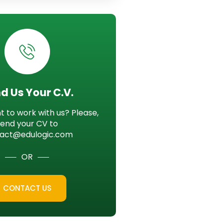
d Us Your C.V.
 to work with us? Please,
send your CV to
act@edulogic.com
OR
CONTACT US