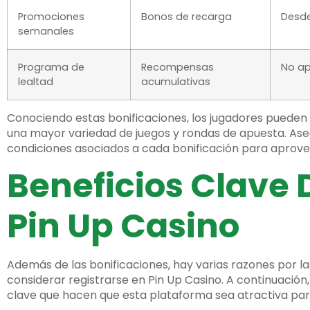
Promociones
Bonos de recarga
Desde
semanales
Programa de
Recompensas
No ap
lealtad
acumulativas
Conociendo estas bonificaciones, los jugadores pueden 
una mayor variedad de juegos y rondas de apuesta. Aseg
condiciones asociados a cada bonificación para aprove
Beneficios Clave 
Pin Up Casino
Además de las bonificaciones, hay varias razones por la
considerar registrarse en Pin Up Casino. A continuación
clave que hacen que esta plataforma sea atractiva para 