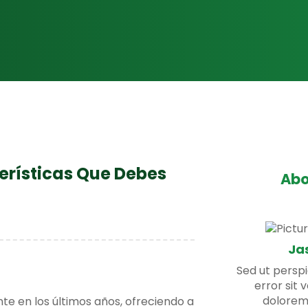
erísticas Que Debes
Abo
Ja
Sed ut perspi
error sit
dolorem
e en los últimos años, ofreciendo a