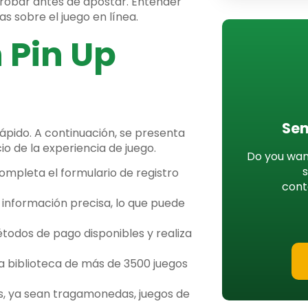
probar antes de apostar. Entender
s sobre el juego en línea.
 Pin Up
Sen
ápido. A continuación, se presenta
cio de la experiencia de juego.
Do you want
 completa el formulario de registro
cont
información precisa, lo que puede
étodos de pago disponibles y realiza
a biblioteca de más de 3500 juegos
os, ya sean tragamonedas, juegos de