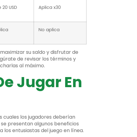
 20 USD
Aplica x30
lica
No aplica
maximizar su saldo y disfrutar de
úrate de revisar los términos y
charlas al máximo.
De Jugar En
s cuales los jugadores deberían
, se presentan algunos beneficios
los entusiastas del juego en línea.