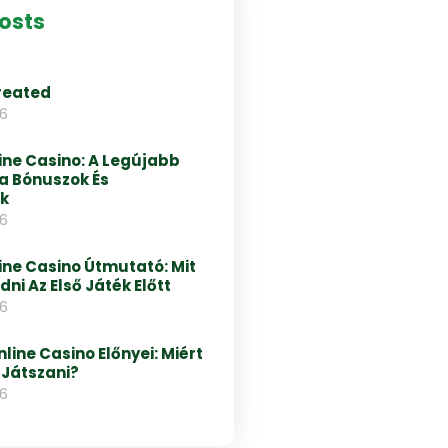
osts
reated
26
ne Casino: A Legújabb
a Bónuszok És
k
26
ne Casino Útmutató: Mit
ni Az Első Játék Előtt
26
line Casino Előnyei: Miért
 Játszani?
26