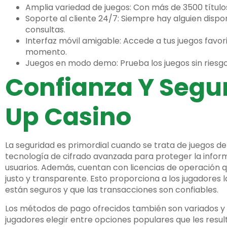
Amplia variedad de juegos: Con más de 3500 títulos
Soporte al cliente 24/7: Siempre hay alguien dispo
consultas.
Interfaz móvil amigable: Accede a tus juegos favori
momento.
Juegos en modo demo: Prueba los juegos sin riesgo
Confianza Y Segur
Up Casino
La seguridad es primordial cuando se trata de juegos de a
tecnología de cifrado avanzada para proteger la inform
usuarios. Además, cuentan con licencias de operación 
justo y transparente. Esto proporciona a los jugadores l
están seguros y que las transacciones son confiables.
Los métodos de pago ofrecidos también son variados y 
jugadores elegir entre opciones populares que les res