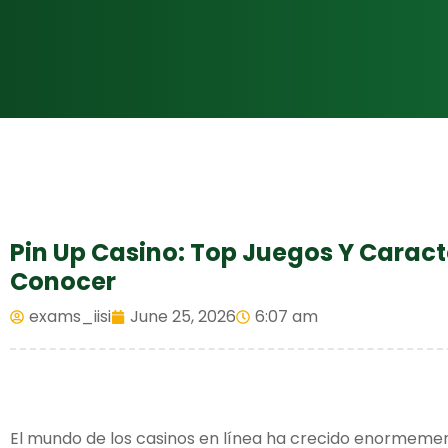
Pin Up Casino: Top Juegos Y Caract
Conocer
exams_iisi
June 25, 2026
6:07 am
El mundo de los casinos en línea ha crecido enormement