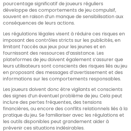
pourcentage significatif de joueurs réguliers
développe des comportements de jeu compulsif,
souvent en raison d’un manque de sensibilisation aux
conséquences de leurs actions.
Les régulations légales visent à réduire ces risques en
imposant des contrôles stricts sur les publicités, en
limitant l’accès aux jeux pour les jeunes et en
fournissant des ressources d’assistance. Les
plateformes de jeu doivent également s’assurer que
leurs utilisateurs sont conscients des risques liés au jeu
en proposant des messages d’avertissement et des
informations sur les comportements responsables.
Les joueurs doivent donc être vigilants et conscients
des signes d’un éventuel problème de jeu. Cela peut
inclure des pertes fréquentes, des tensions
financières, ou encore des conflits relationnels liés à la
pratique du jeu. Se familiariser avec les régulations et
les outils disponibles peut grandement aider à
prévenir ces situations indésirables.