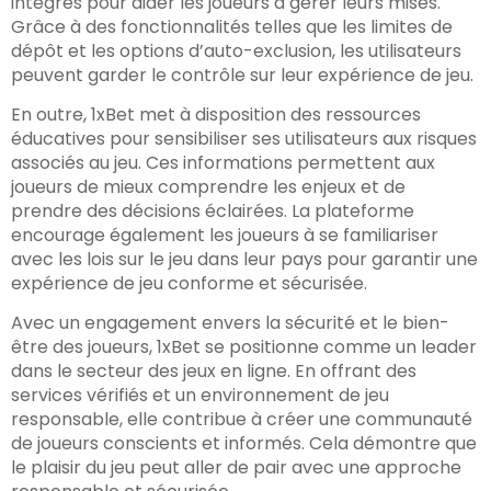
intégrés pour aider les joueurs à gérer leurs mises.
Grâce à des fonctionnalités telles que les limites de
dépôt et les options d’auto-exclusion, les utilisateurs
peuvent garder le contrôle sur leur expérience de jeu.
En outre, 1xBet met à disposition des ressources
éducatives pour sensibiliser ses utilisateurs aux risques
associés au jeu. Ces informations permettent aux
joueurs de mieux comprendre les enjeux et de
prendre des décisions éclairées. La plateforme
encourage également les joueurs à se familiariser
avec les lois sur le jeu dans leur pays pour garantir une
expérience de jeu conforme et sécurisée.
Avec un engagement envers la sécurité et le bien-
être des joueurs, 1xBet se positionne comme un leader
dans le secteur des jeux en ligne. En offrant des
services vérifiés et un environnement de jeu
responsable, elle contribue à créer une communauté
de joueurs conscients et informés. Cela démontre que
le plaisir du jeu peut aller de pair avec une approche