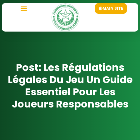
MAIN SITE
Post: Les Régulations
Légales Du Jeu Un Guide
Essentiel Pour Les
Joueurs Responsables