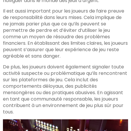
naviguer dans le monde des jeux d’argent.
Il est aussi important pour les joueurs de faire preuve
de responsabilité dans leurs mises. Cela implique de
ne jamais parier plus que ce qu’ils peuvent se
permettre de perdre et d’éviter d’utiliser le jeu
comme un moyen de résoudre des problèmes
financiers. En établissant des limites claires, les joueurs
peuvent s’assurer que leur expérience de jeu reste
agréable et sans danger.
De plus, les joueurs doivent également signaler toute
activité suspecte ou problématique qu’ils rencontrent
sur les plateformes de jeu. Cela inclut des
comportements déloyaux, des publicités
mensongères ou des pratiques abusives. En agissant
en tant que communauté responsable, les joueurs
contribuent à un environnement de jeu plus sûr pour
tous.