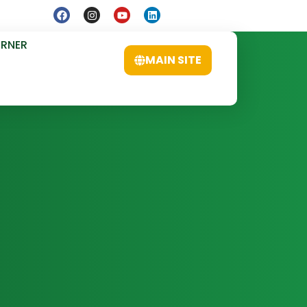
ORNER
MAIN SITE