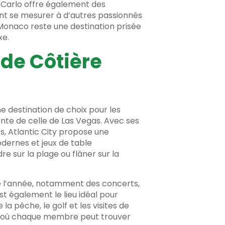
-Carlo offre également des
ent se mesurer à d’autres passionnés
 Monaco reste une destination prisée
xe.
ade Côtière
une destination de choix pour les
nte de celle de Las Vegas. Avec ses
s, Atlantic City propose une
odernes et jeux de table
e sur la plage ou flâner sur la
de l’année, notamment des concerts,
st également le lieu idéal pour
la pêche, le golf et les visites de
ale où chaque membre peut trouver