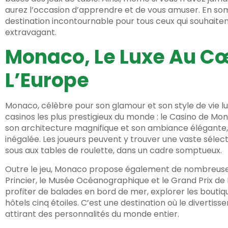
aurez l’occasion d’apprendre et de vous amuser. En so
destination incontournable pour tous ceux qui souhaite
extravagant.
Monaco, Le Luxe Au C
L’Europe
Monaco, célèbre pour son glamour et son style de vie lu
casinos les plus prestigieux du monde : le Casino de Mon
son architecture magnifique et son ambiance élégante, 
inégalée. Les joueurs peuvent y trouver une vaste sélect
sous aux tables de roulette, dans un cadre somptueux.
Outre le jeu, Monaco propose également de nombreuses
Princier, le Musée Océanographique et le Grand Prix de
profiter de balades en bord de mer, explorer les boutiq
hôtels cinq étoiles. C’est une destination où le divertis
attirant des personnalités du monde entier.