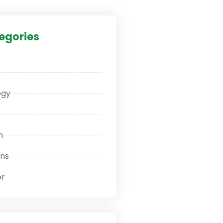
egories
ogy
n
ons
r