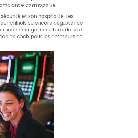
n ambiance cosmopolite.
sécurité et son hospitalité. Les
artier chinois ou encore déguster de
vec son mélange de culture, de luxe
tion de choix pour les amateurs de