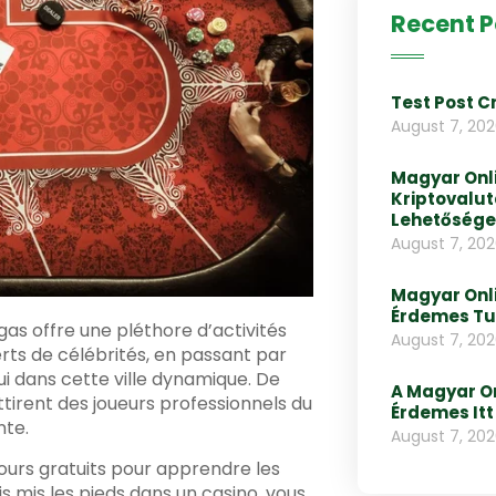
Recent P
Test Post C
August 7, 20
Magyar Onli
Kriptovalut
Lehetősége
August 7, 20
Magyar Onli
Érdemes Tud
gas offre une pléthore d’activités
August 7, 20
rts de célébrités, en passant par
ui dans cette ville dynamique. De
A Magyar On
ttirent des joueurs professionnels du
Érdemes Itt
nte.
August 7, 20
ours gratuits pour apprendre les
s mis les pieds dans un casino, vous