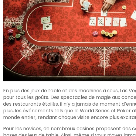
En plus des jeux de table et des machines à sous, Las Ve
pour tous les goûts. Des spectacles de magie aux conce
des restaurants étoilés, il n’y a jamais de moment d’enn
plus, les événements tels que le World Series of Poker a
monde entier, rendant chaque visite encore plus excita
Pour les novices, de nombreux casinos proposent des c
bases des jeux de table. Ainsi, même si vous n’avez jamai