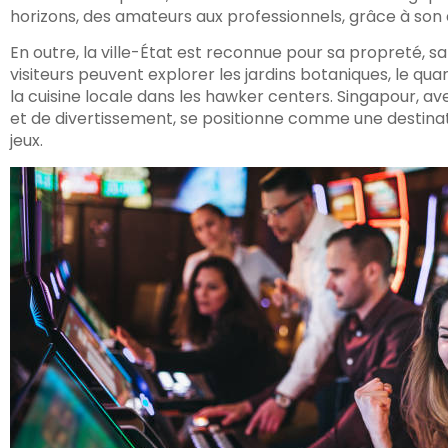
horizons, des amateurs aux professionnels, grâce à so
En outre, la ville-État est reconnue pour sa propreté, sa 
visiteurs peuvent explorer les jardins botaniques, le qu
la cuisine locale dans les hawker centers. Singapour, a
et de divertissement, se positionne comme une destina
jeux.