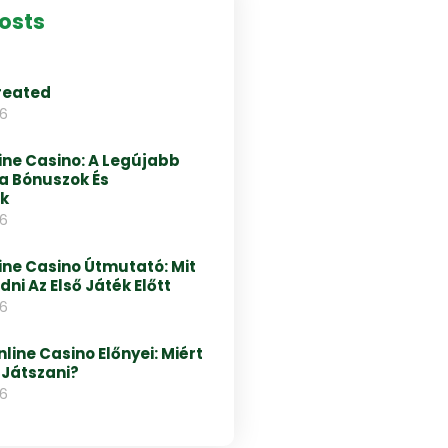
osts
reated
26
ne Casino: A Legújabb
a Bónuszok És
k
26
ne Casino Útmutató: Mit
ni Az Első Játék Előtt
26
line Casino Előnyei: Miért
 Játszani?
26