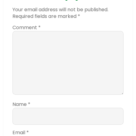
Your email address will not be published.
Required fields are marked
*
Comment
*
Name
*
Email
*