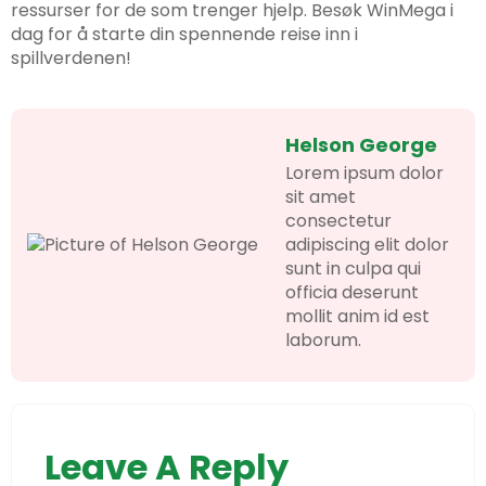
ressurser for de som trenger hjelp. Besøk WinMega i
dag for å starte din spennende reise inn i
spillverdenen!
Helson George
Lorem ipsum dolor
sit amet
consectetur
adipiscing elit dolor
sunt in culpa qui
officia deserunt
mollit anim id est
laborum.
Leave A Reply