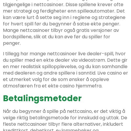
tilgjengelige i nettcasinoer. Disse spillene krever ofte
mer strategi og ferdigheter enn spilleautomater. Det
kan være lurt å sette seg inn i reglene og strategiene
for hvert spill før du begynner å satse ekte penger.
Mange nettcasinoer tilbyr også gratis versjoner av
bordspillene, slik at du kan øve før du spiller for
penger.
I tillegg har mange nettcasinoer live dealer-spill, hvor
du spiller med en ekte dealer via videostrøm. Dette gir
en mer realistisk spillopplevelse, og du kan samhandle
med dealeren og andre spillere i sanntid. Live casino er
et utmerket valg for de som ønsker å oppleve
atmosfæren fra et ekte casino hjemmefra.
Betalingsmetoder
Når du begynner å spille på nettcasino, er det viktig å
velge riktig betalingsmetode for innskudd og uttak. De
fleste nettcasinoer tilbyr flere alternativer, inkludert
kredittkort, debetkort, e-lommebøker og