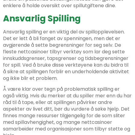
enklere å holde oversikt over spillutgiftene dine.
Ansvarlig Spilling
Ansvarlig spilling er en viktig del av spillopplevelsen.
Det er lett å bli fanget av spenningen, men det er
avgjørende å sette begrensninger for seg selv. De
fleste nettcasinoer tilbyr verktøy som lar deg sette
innskuddsgrenser, tapsgrenser og tidsbegrensninger
for spill. Ved å bruke disse verktøyene kan du bidra til
å sikre at spillingen forblir en underholdende aktivitet
og ikke blir et problem.
Å være klar over tegn på problematisk spilling er
også viktig. Hvis du merker at du spiller mer enn du har
råd til å tape, eller at spillingen påvirker andre
aspekter av livet ditt, bør du vurdere å søke hjelp. Det
finnes mange ressurser tilgjengelig for de som sliter
med spillavhengighet, og mange nettcasinoer
samarbeider med organisasjoner som tilbyr støtte og