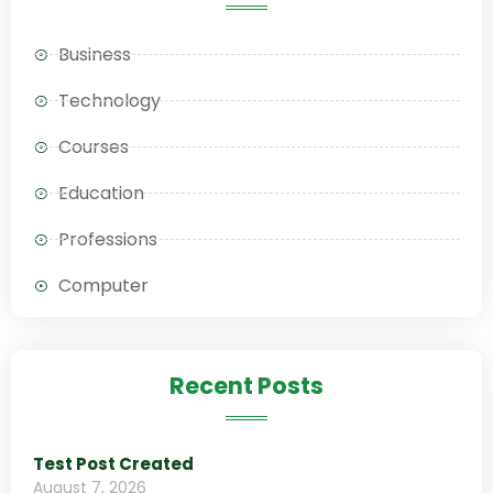
Business
Technology
Courses
Education
Professions
Computer
Recent Posts
Test Post Created
August 7, 2026