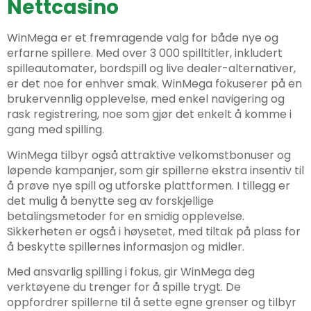
Nettcasino
WinMega er et fremragende valg for både nye og
erfarne spillere. Med over 3 000 spilltitler, inkludert
spilleautomater, bordspill og live dealer-alternativer,
er det noe for enhver smak. WinMega fokuserer på en
brukervennlig opplevelse, med enkel navigering og
rask registrering, noe som gjør det enkelt å komme i
gang med spilling.
WinMega tilbyr også attraktive velkomstbonuser og
løpende kampanjer, som gir spillerne ekstra insentiv til
å prøve nye spill og utforske plattformen. I tillegg er
det mulig å benytte seg av forskjellige
betalingsmetoder for en smidig opplevelse.
Sikkerheten er også i høysetet, med tiltak på plass for
å beskytte spillernes informasjon og midler.
Med ansvarlig spilling i fokus, gir WinMega deg
verktøyene du trenger for å spille trygt. De
oppfordrer spillerne til å sette egne grenser og tilbyr