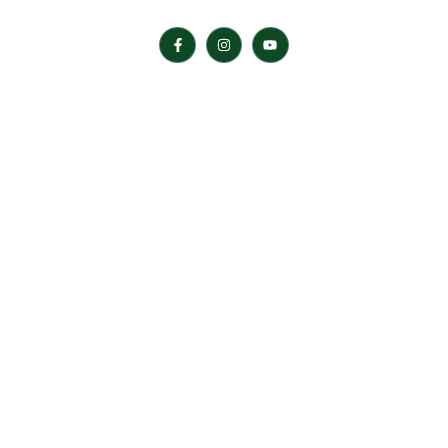
IISI
Services
Info Corner
Notifications
Rules of Exams
Forms
Wifaq Position Holders
Online Results
FBISE Position Holders
Certificates Finder
Gold Medalists
Get In Touch