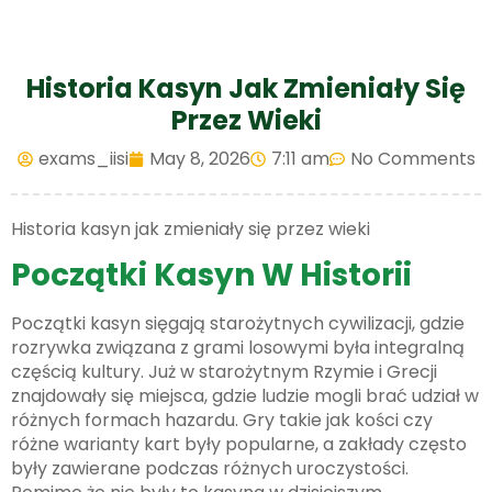
Historia Kasyn Jak Zmieniały Się
Przez Wieki
exams_iisi
May 8, 2026
7:11 am
No Comments
Historia kasyn jak zmieniały się przez wieki
Początki Kasyn W Historii
Początki kasyn sięgają starożytnych cywilizacji, gdzie
rozrywka związana z grami losowymi była integralną
częścią kultury. Już w starożytnym Rzymie i Grecji
znajdowały się miejsca, gdzie ludzie mogli brać udział w
różnych formach hazardu. Gry takie jak kości czy
różne warianty kart były popularne, a zakłady często
były zawierane podczas różnych uroczystości.