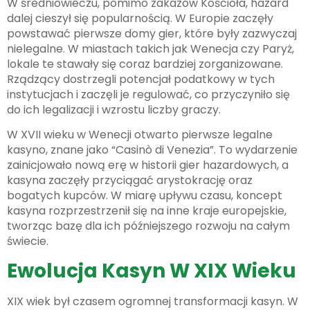
W średniowieczu, pomimo zakazów Kościoła, hazard
dalej cieszył się popularnością. W Europie zaczęły
powstawać pierwsze domy gier, które były zazwyczaj
nielegalne. W miastach takich jak Wenecja czy Paryż,
lokale te stawały się coraz bardziej zorganizowane.
Rządzący dostrzegli potencjał podatkowy w tych
instytucjach i zaczęli je regulować, co przyczyniło się
do ich legalizacji i wzrostu liczby graczy.
W XVII wieku w Wenecji otwarto pierwsze legalne
kasyno, znane jako “Casinò di Venezia”. To wydarzenie
zainicjowało nową erę w historii gier hazardowych, a
kasyna zaczęły przyciągać arystokrację oraz
bogatych kupców. W miarę upływu czasu, koncept
kasyna rozprzestrzenił się na inne kraje europejskie,
tworząc bazę dla ich późniejszego rozwoju na całym
świecie.
Ewolucja Kasyn W XIX Wieku
XIX wiek był czasem ogromnej transformacji kasyn. W