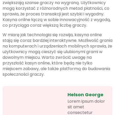
zwiększają szanse graczy na wygraną. Użytkownicy
mogą korzystać z różnorodnych metod płatności, co
sprawia, że proces transakcji jest szybki i wygodny.
Kasyna online łączą w sobie innowacyjność z wygodą,
co przyciąga coraz większą liczbę graczy.
W miarę jak technologia się rozwija, kasyna online
stają się coraz bardziej interaktywne. Możliwość grania
na komputerach i urządzeniach mobilnych sprawia, że
użytkownicy mogą cieszyć się ulubionymi grami w
dowolnym miejscu. Warto zwrócić uwagę na
przyszłość kasyn online, które będą nie tylko
miejscem zabawy, ale także platformą do budowania
społeczności graczy.
Helson George
Lorem ipsum dolor
sit amet
consectetur