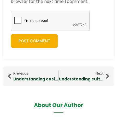
browser for the next time I comment.
Previous
Next
Understanding casino etiquette Essential tips for a smoother gaming experience
Understanding cultural influences on gambling behavior across the globe
About Our Author