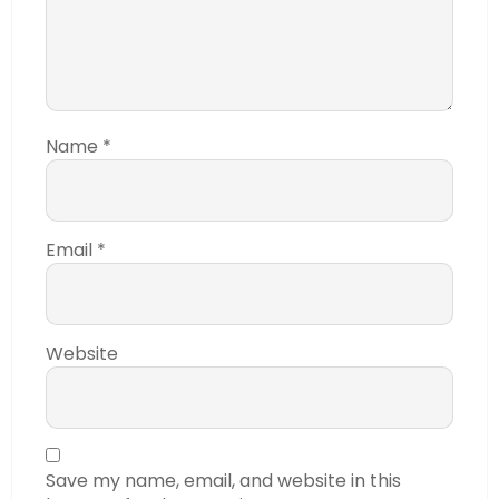
Name
*
Email
*
Website
Save my name, email, and website in this