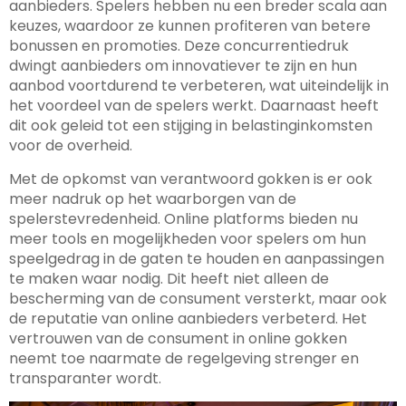
aanbieders. Spelers hebben nu een breder scala aan
keuzes, waardoor ze kunnen profiteren van betere
bonussen en promoties. Deze concurrentiedruk
dwingt aanbieders om innovatiever te zijn en hun
aanbod voortdurend te verbeteren, wat uiteindelijk in
het voordeel van de spelers werkt. Daarnaast heeft
dit ook geleid tot een stijging in belastinginkomsten
voor de overheid.
Met de opkomst van verantwoord gokken is er ook
meer nadruk op het waarborgen van de
spelerstevredenheid. Online platforms bieden nu
meer tools en mogelijkheden voor spelers om hun
speelgedrag in de gaten te houden en aanpassingen
te maken waar nodig. Dit heeft niet alleen de
bescherming van de consument versterkt, maar ook
de reputatie van online aanbieders verbeterd. Het
vertrouwen van de consument in online gokken
neemt toe naarmate de regelgeving strenger en
transparanter wordt.