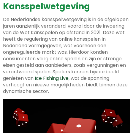
Kansspelwetgeving
De Nederlandse kansspelwetgeving is in de afgelopen
jaren aanzienlijk veranderd, vooral door de invoering
van de Wet Kansspelen op afstand in 2021. Deze wet
heeft de regulering van online kansspelen in
Nederland vormgegeven, wat voorheen een
ongereguleerde markt was. Hierdoor konden
consumenten veilig online spelen en zijn er strenge
eisen gesteld aan aanbieders, zoals vergunningen en
verantwoord spelen. Spelers kunnen bijvoorbeeld
genieten van
Ice Fishing Live
, wat de spanning
verhoogt en nieuwe mogelijkheden biedt binnen deze
dynamische sector.