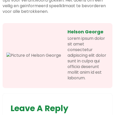
tips voor verantwoord gokken. Het doel is om een
veilig en geïnformeerd speelklimaat te bevorderen
voor alle betrokkenen.
Helson George
Lorem ipsum dolor
sit amet
consectetur
adipiscing elit dolor
sunt in culpa qui
officia deserunt
mollit anim id est
laborum.
Leave A Reply