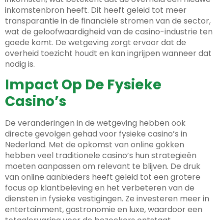
inkomstenbron heeft. Dit heeft geleid tot meer
transparantie in de financiële stromen van de sector,
wat de geloofwaardigheid van de casino-industrie ten
goede komt. De wetgeving zorgt ervoor dat de
overheid toezicht houdt en kan ingrijpen wanneer dat
nodig is.
Impact Op De Fysieke
Casino’s
De veranderingen in de wetgeving hebben ook
directe gevolgen gehad voor fysieke casino’s in
Nederland. Met de opkomst van online gokken
hebben veel traditionele casino’s hun strategieën
moeten aanpassen om relevant te blijven. De druk
van online aanbieders heeft geleid tot een grotere
focus op klantbeleving en het verbeteren van de
diensten in fysieke vestigingen. Ze investeren meer in
entertainment, gastronomie en luxe, waardoor een