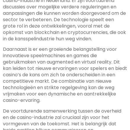
casino-industrie in Nederland. Er zijn voortdurend
discussies over mogelijke verdere reguleringen en
aanpassingen die kunnen worden doorgevoerd om de
sector te verbeteren. De technologie speelt een
grote rol in deze ontwikkelingen, vooral met de
opkomst van blockchain en cryptocurrencies, die ook
in de kansspelindustrie hun weg vinden.
Daarnaast is er een groeiende belangstelling voor
innovatieve speelmachines en games die
gebruikmaken van augmented en virtual reality. Dit
kan leiden tot nieuwe ervaringen voor spelers en biedt
casino’s de kans om zich te onderscheiden in een
competitieve markt. De combinatie van nieuwe
technologieën en strikte regelgeving kan de weg
vrijmaken voor een dynamische en aantrekkelijke
casino-ervaring.
De voortdurende samenwerking tussen de overheid
en de casino-industrie zal cruciaal zijn voor het
vormgeven van de toekomst. Het is belangrijk dat