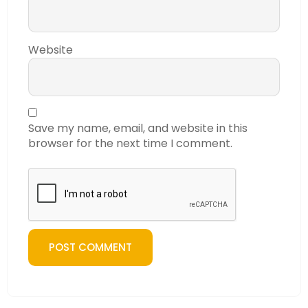
Website
Save my name, email, and website in this
browser for the next time I comment.