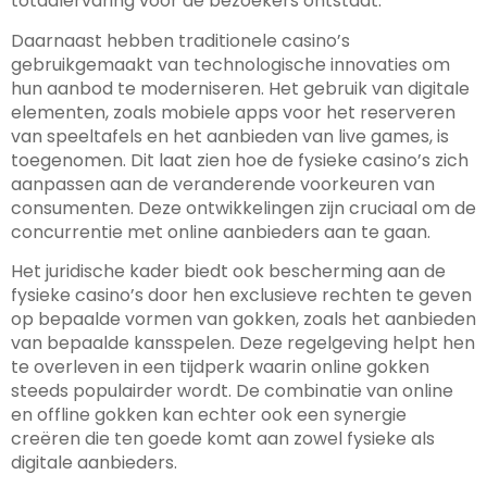
totaalervaring voor de bezoekers ontstaat.
Daarnaast hebben traditionele casino’s
gebruikgemaakt van technologische innovaties om
hun aanbod te moderniseren. Het gebruik van digitale
elementen, zoals mobiele apps voor het reserveren
van speeltafels en het aanbieden van live games, is
toegenomen. Dit laat zien hoe de fysieke casino’s zich
aanpassen aan de veranderende voorkeuren van
consumenten. Deze ontwikkelingen zijn cruciaal om de
concurrentie met online aanbieders aan te gaan.
Het juridische kader biedt ook bescherming aan de
fysieke casino’s door hen exclusieve rechten te geven
op bepaalde vormen van gokken, zoals het aanbieden
van bepaalde kansspelen. Deze regelgeving helpt hen
te overleven in een tijdperk waarin online gokken
steeds populairder wordt. De combinatie van online
en offline gokken kan echter ook een synergie
creëren die ten goede komt aan zowel fysieke als
digitale aanbieders.