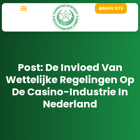
MAIN SITE
Post: De Invloed Van
Wettelijke Regelingen Op
De Casino-Industrie In
Nederland