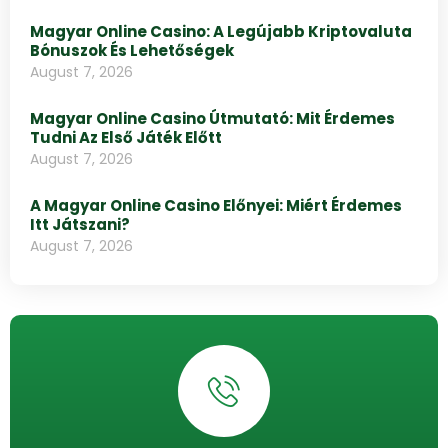
Magyar Online Casino: A Legújabb Kriptovaluta
Bónuszok És Lehetőségek
August 7, 2026
Magyar Online Casino Útmutató: Mit Érdemes
Tudni Az Első Játék Előtt
August 7, 2026
A Magyar Online Casino Előnyei: Miért Érdemes
Itt Játszani?
August 7, 2026