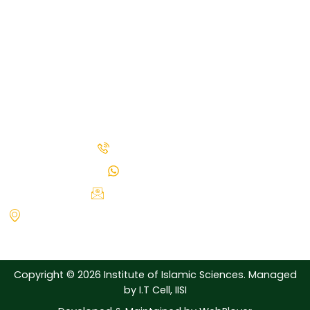
Online Results
FBISE Position Holders
Certificates Finder
Gold Medalists
Get In Touch
+92 311 6050665
0311 6050665
exams@iisi.edu.pk
Department of Examinations, IISI, Wadi-e-
ilm, Toll Plaza, main Murree Rd, Islamabad
Copyright © 2026 Institute of Islamic Sciences. Managed
by I.T Cell, IISI