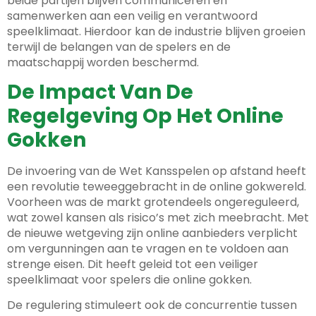
beide partijen blijven communiceren en
samenwerken aan een veilig en verantwoord
speelklimaat. Hierdoor kan de industrie blijven groeien
terwijl de belangen van de spelers en de
maatschappij worden beschermd.
De Impact Van De
Regelgeving Op Het Online
Gokken
De invoering van de Wet Kansspelen op afstand heeft
een revolutie teweeggebracht in de online gokwereld.
Voorheen was de markt grotendeels ongereguleerd,
wat zowel kansen als risico’s met zich meebracht. Met
de nieuwe wetgeving zijn online aanbieders verplicht
om vergunningen aan te vragen en te voldoen aan
strenge eisen. Dit heeft geleid tot een veiliger
speelklimaat voor spelers die online gokken.
De regulering stimuleert ook de concurrentie tussen