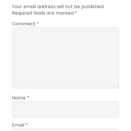
Your email address will not be published.
Required fields are marked
*
Comment
*
Name
*
Email
*