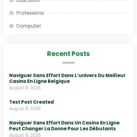
Education
Professions
Computer
Recent Posts
Naviguer Sans Effort Dans L’univers Du Meilleur
Casino En Ligne Belgique
August 8, 2026
Test Post Created
August 8, 2026
Naviguer Sans Effort Dans Un Casino En Ligne
Peut Changer La Donne Pour Les Débutants
August 8, 2026