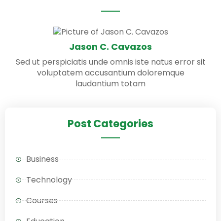
Jason C. Cavazos
Sed ut perspiciatis unde omnis iste natus error sit
voluptatem accusantium doloremque
laudantium totam
Post Categories
Business
Technology
Courses