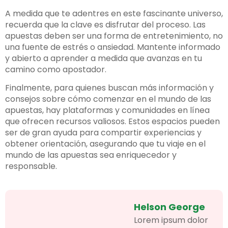
A medida que te adentres en este fascinante universo,
recuerda que la clave es disfrutar del proceso. Las
apuestas deben ser una forma de entretenimiento, no
una fuente de estrés o ansiedad. Mantente informado
y abierto a aprender a medida que avanzas en tu
camino como apostador.
Finalmente, para quienes buscan más información y
consejos sobre cómo comenzar en el mundo de las
apuestas, hay plataformas y comunidades en línea
que ofrecen recursos valiosos. Estos espacios pueden
ser de gran ayuda para compartir experiencias y
obtener orientación, asegurando que tu viaje en el
mundo de las apuestas sea enriquecedor y
responsable.
Helson George
Lorem ipsum dolor