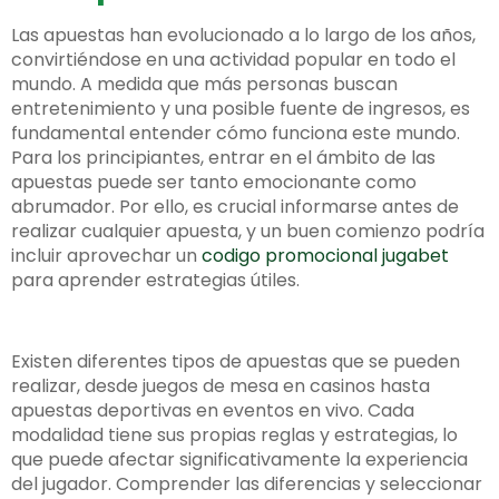
Las apuestas han evolucionado a lo largo de los años,
convirtiéndose en una actividad popular en todo el
mundo. A medida que más personas buscan
entretenimiento y una posible fuente de ingresos, es
fundamental entender cómo funciona este mundo.
Para los principiantes, entrar en el ámbito de las
apuestas puede ser tanto emocionante como
abrumador. Por ello, es crucial informarse antes de
realizar cualquier apuesta, y un buen comienzo podría
incluir aprovechar un
codigo promocional jugabet
para aprender estrategias útiles.
Existen diferentes tipos de apuestas que se pueden
realizar, desde juegos de mesa en casinos hasta
apuestas deportivas en eventos en vivo. Cada
modalidad tiene sus propias reglas y estrategias, lo
que puede afectar significativamente la experiencia
del jugador. Comprender las diferencias y seleccionar