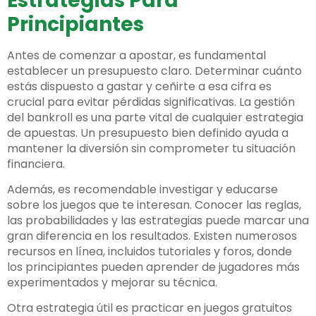
Estrategias Para
Principiantes
Antes de comenzar a apostar, es fundamental
establecer un presupuesto claro. Determinar cuánto
estás dispuesto a gastar y ceñirte a esa cifra es
crucial para evitar pérdidas significativas. La gestión
del bankroll es una parte vital de cualquier estrategia
de apuestas. Un presupuesto bien definido ayuda a
mantener la diversión sin comprometer tu situación
financiera.
Además, es recomendable investigar y educarse
sobre los juegos que te interesan. Conocer las reglas,
las probabilidades y las estrategias puede marcar una
gran diferencia en los resultados. Existen numerosos
recursos en línea, incluidos tutoriales y foros, donde
los principiantes pueden aprender de jugadores más
experimentados y mejorar su técnica.
Otra estrategia útil es practicar en juegos gratuitos