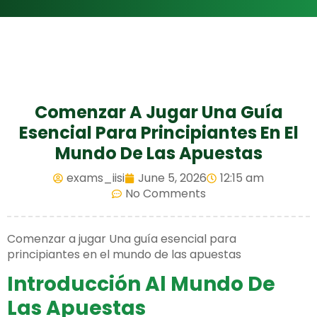
Comenzar A Jugar Una Guía
Esencial Para Principiantes En El
Mundo De Las Apuestas
exams_iisi
June 5, 2026
12:15 am
No Comments
Comenzar a jugar Una guía esencial para
principiantes en el mundo de las apuestas
Introducción Al Mundo De
Las Apuestas