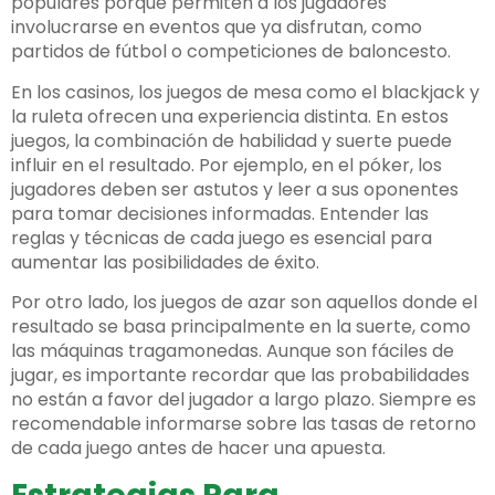
populares porque permiten a los jugadores
involucrarse en eventos que ya disfrutan, como
partidos de fútbol o competiciones de baloncesto.
En los casinos, los juegos de mesa como el blackjack y
la ruleta ofrecen una experiencia distinta. En estos
juegos, la combinación de habilidad y suerte puede
influir en el resultado. Por ejemplo, en el póker, los
jugadores deben ser astutos y leer a sus oponentes
para tomar decisiones informadas. Entender las
reglas y técnicas de cada juego es esencial para
aumentar las posibilidades de éxito.
Por otro lado, los juegos de azar son aquellos donde el
resultado se basa principalmente en la suerte, como
las máquinas tragamonedas. Aunque son fáciles de
jugar, es importante recordar que las probabilidades
no están a favor del jugador a largo plazo. Siempre es
recomendable informarse sobre las tasas de retorno
de cada juego antes de hacer una apuesta.