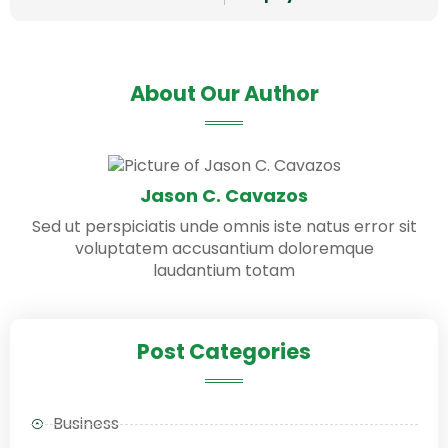
About Our Author
Jason C. Cavazos
Sed ut perspiciatis unde omnis iste natus error sit
voluptatem accusantium doloremque
laudantium totam
Post Categories
Business