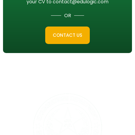
your CV to
contact@edulogic.com
OR
CONTACT US