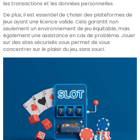
les transactions et les données personnelles.
De plus, il est essentiel de choisir des plateformes de
jeux ayant une licence valide. Cela garantit non
seulement un environnement de jeu équitable, mais
également une assistance en cas de problème. Jouer
sur des sites sécurisés vous permet de vous
concentrer sur le plaisir du jeu, sans souci.