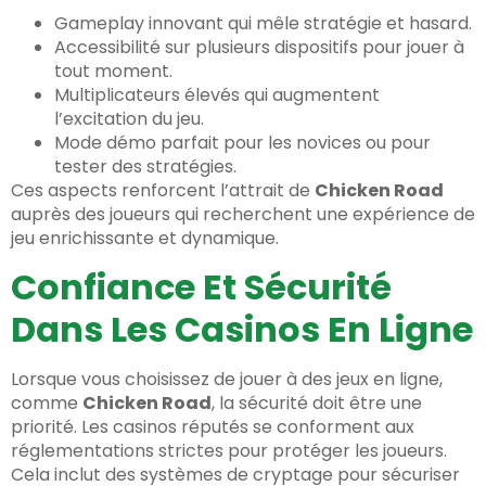
Gameplay innovant qui mêle stratégie et hasard.
Accessibilité sur plusieurs dispositifs pour jouer à
tout moment.
Multiplicateurs élevés qui augmentent
l’excitation du jeu.
Mode démo parfait pour les novices ou pour
tester des stratégies.
Ces aspects renforcent l’attrait de
Chicken Road
auprès des joueurs qui recherchent une expérience de
jeu enrichissante et dynamique.
Confiance Et Sécurité
Dans Les Casinos En Ligne
Lorsque vous choisissez de jouer à des jeux en ligne,
comme
Chicken Road
, la sécurité doit être une
priorité. Les casinos réputés se conforment aux
réglementations strictes pour protéger les joueurs.
Cela inclut des systèmes de cryptage pour sécuriser