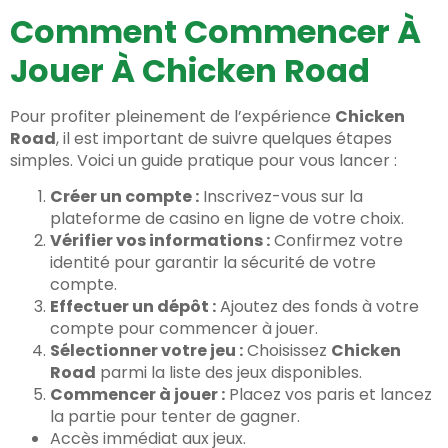
Comment Commencer À
Jouer À Chicken Road
Pour profiter pleinement de l’expérience
Chicken
Road
, il est important de suivre quelques étapes
simples. Voici un guide pratique pour vous lancer :
Créer un compte :
Inscrivez-vous sur la
plateforme de casino en ligne de votre choix.
Vérifier vos informations :
Confirmez votre
identité pour garantir la sécurité de votre
compte.
Effectuer un dépôt :
Ajoutez des fonds à votre
compte pour commencer à jouer.
Sélectionner votre jeu :
Choisissez
Chicken
Road
parmi la liste des jeux disponibles.
Commencer à jouer :
Placez vos paris et lancez
la partie pour tenter de gagner.
Accès immédiat aux jeux.