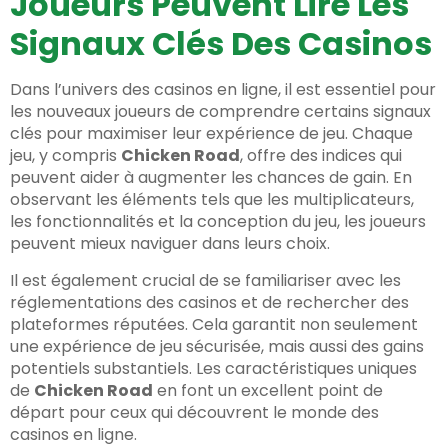
Joueurs Peuvent Lire Les
Signaux Clés Des Casinos
Dans l’univers des casinos en ligne, il est essentiel pour
les nouveaux joueurs de comprendre certains signaux
clés pour maximiser leur expérience de jeu. Chaque
jeu, y compris
Chicken Road
, offre des indices qui
peuvent aider à augmenter les chances de gain. En
observant les éléments tels que les multiplicateurs,
les fonctionnalités et la conception du jeu, les joueurs
peuvent mieux naviguer dans leurs choix.
Il est également crucial de se familiariser avec les
réglementations des casinos et de rechercher des
plateformes réputées. Cela garantit non seulement
une expérience de jeu sécurisée, mais aussi des gains
potentiels substantiels. Les caractéristiques uniques
de
Chicken Road
en font un excellent point de
départ pour ceux qui découvrent le monde des
casinos en ligne.