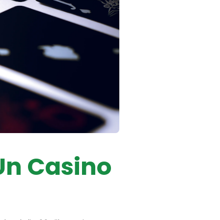
Un Casino