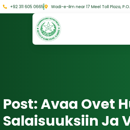
+92 311 605 0665
Wadi-e-ilm near 17 Meel Toll Plaza, P.
Post: Avaa Ovet 
Salaisuuksiin Ja 