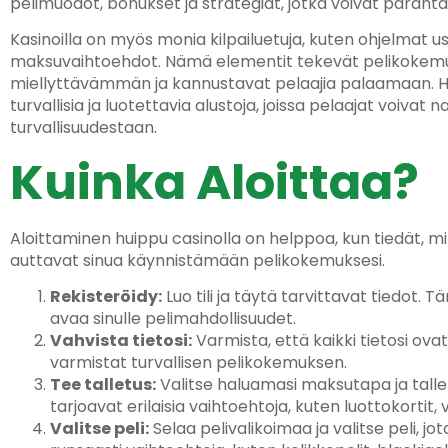
pelimuodot, bonukset ja strategiat, jotka voivat paranta
Kasinoilla on myös monia kilpailuetuja, kuten ohjelmat uskol
maksuvaihtoehdot. Nämä elementit tekevät pelikokemu
miellyttävämmän ja kannustavat pelaajia palaamaan. H
turvallisia ja luotettavia alustoja, joissa pelaajat voivat 
turvallisuudestaan.
Kuinka Aloittaa?
Aloittaminen huippu casinolla on helppoa, kun tiedät, m
auttavat sinua käynnistämään pelikokemuksesi.
Rekisteröidy:
Luo tili ja täytä tarvittavat tiedot.
avaa sinulle pelimahdollisuudet.
Vahvista tietosi:
Varmista, että kaikki tietosi ovat o
varmistat turvallisen pelikokemuksen.
Tee talletus:
Valitse haluamasi maksutapa ja tallet
tarjoavat erilaisia vaihtoehtoja, kuten luottokortit
Valitse peli:
Selaa pelivalikoimaa ja valitse peli, jo