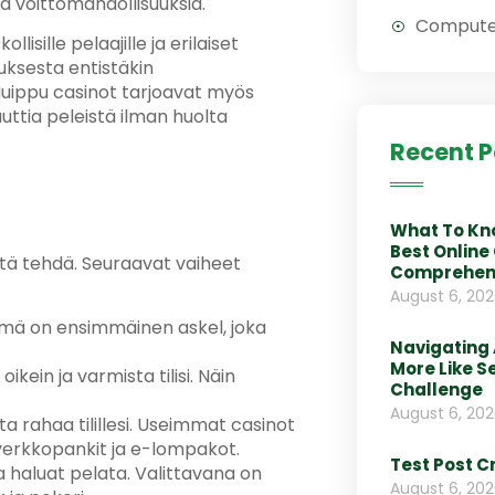
a voittomahdollisuuksia.
Compute
lisille pelaajille ja erilaiset
ksesta entistäkin
uippu casinot tarjoavat myös
nauttia peleistä ilman huolta
Recent P
What To Kno
Best Online 
itä tehdä. Seuraavat vaiheet
Comprehen
August 6, 20
 Tämä on ensimmäinen askel, joka
Navigating 
More Like S
ikein ja varmista tilisi. Näin
Challenge
August 6, 20
a rahaa tilillesi. Useimmat casinot
, verkkopankit ja e-lompakot.
Test Post C
ta haluat pelata. Valittavana on
August 6, 20