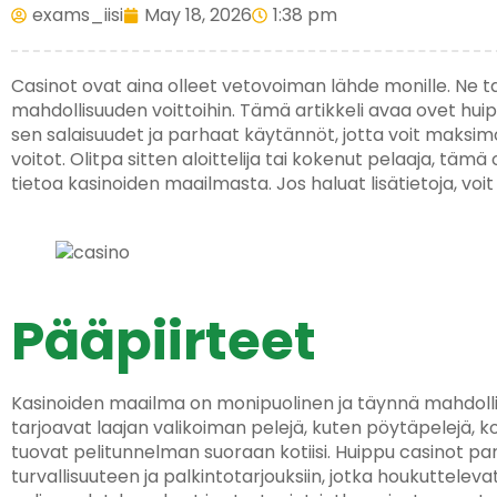
exams_iisi
May 18, 2026
1:38 pm
Casinot ovat aina olleet vetovoiman lähde monille. Ne tar
mahdollisuuden voittoihin. Tämä artikkeli avaa ovet hu
sen salaisuudet ja parhaat käytännöt, jotta voit maksim
voitot. Olitpa sitten aloittelija tai kokenut pelaaja, tämä
tietoa kasinoiden maailmasta. Jos haluat lisätietoja, voit 
Pääpiirteet
Kasinoiden maailma on monipuolinen ja täynnä mahdollis
tarjoavat laajan valikoiman pelejä, kuten pöytäpelejä, kol
tuovat pelitunnelman suoraan kotiisi. Huippu casinot p
turvallisuuteen ja palkintotarjouksiin, jotka houkuttelev