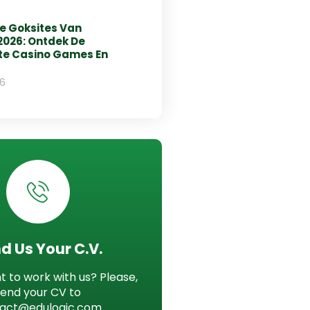
e Goksites Van
2026: Ontdek De
e Casino Games En
26
d Us Your C.V.
 to work with us? Please,
send your CV to
act@edulogic.com