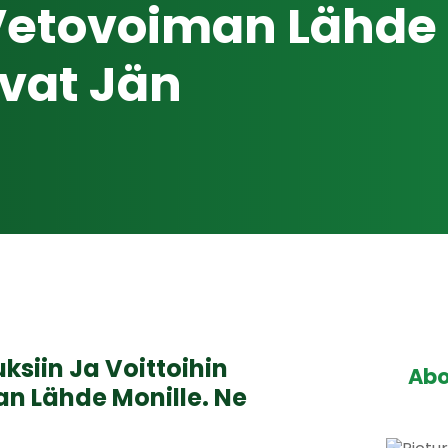
 Vetovoiman Lähde
avat Jän
siin Ja Voittoihin
Abo
an Lähde Monille. Ne