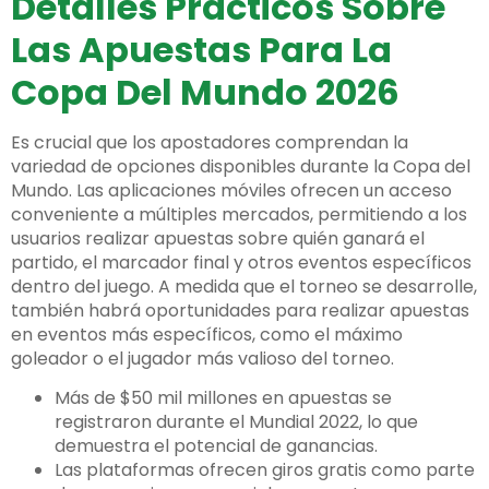
Detalles Prácticos Sobre
Las Apuestas Para La
Copa Del Mundo 2026
Es crucial que los apostadores comprendan la
variedad de opciones disponibles durante la Copa del
Mundo. Las aplicaciones móviles ofrecen un acceso
conveniente a múltiples mercados, permitiendo a los
usuarios realizar apuestas sobre quién ganará el
partido, el marcador final y otros eventos específicos
dentro del juego. A medida que el torneo se desarrolle,
también habrá oportunidades para realizar apuestas
en eventos más específicos, como el máximo
goleador o el jugador más valioso del torneo.
Más de $50 mil millones en apuestas se
registraron durante el Mundial 2022, lo que
demuestra el potencial de ganancias.
Las plataformas ofrecen giros gratis como parte