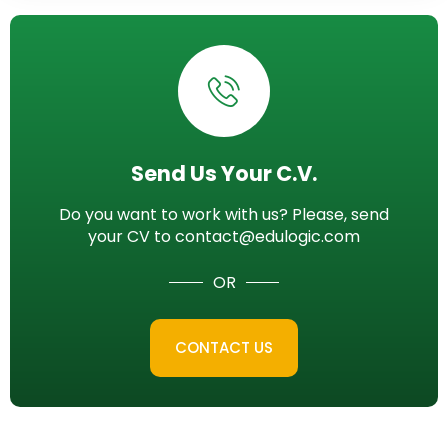
Send Us Your C.V.
Do you want to work with us? Please, send
your CV to
contact@edulogic.com
OR
CONTACT US