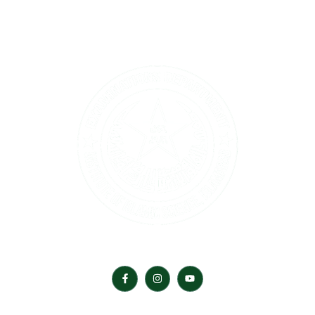
DEPARTMENT OF EXAMINATIONS
IISI