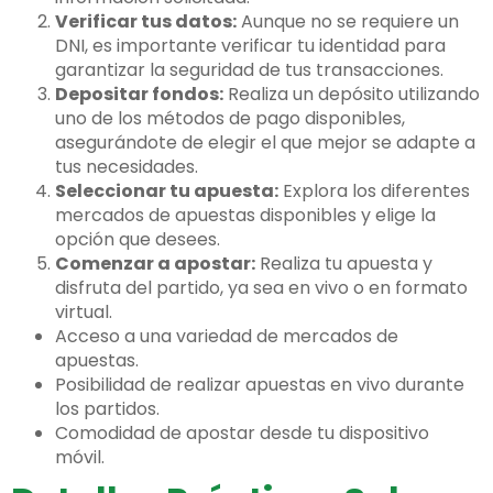
Verificar tus datos:
Aunque no se requiere un
DNI, es importante verificar tu identidad para
garantizar la seguridad de tus transacciones.
Depositar fondos:
Realiza un depósito utilizando
uno de los métodos de pago disponibles,
asegurándote de elegir el que mejor se adapte a
tus necesidades.
Seleccionar tu apuesta:
Explora los diferentes
mercados de apuestas disponibles y elige la
opción que desees.
Comenzar a apostar:
Realiza tu apuesta y
disfruta del partido, ya sea en vivo o en formato
virtual.
Acceso a una variedad de mercados de
apuestas.
Posibilidad de realizar apuestas en vivo durante
los partidos.
Comodidad de apostar desde tu dispositivo
móvil.