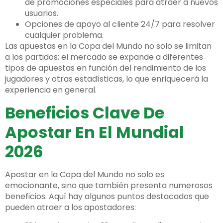
de promociones especiales para atraer a nuevos
usuarios.
Opciones de apoyo al cliente 24/7 para resolver
cualquier problema.
Las apuestas en la Copa del Mundo no solo se limitan
a los partidos; el mercado se expande a diferentes
tipos de apuestas en función del rendimiento de los
jugadores y otras estadísticas, lo que enriquecerá la
experiencia en general.
Beneficios Clave De
Apostar En El Mundial
2026
Apostar en la Copa del Mundo no solo es
emocionante, sino que también presenta numerosos
beneficios. Aquí hay algunos puntos destacados que
pueden atraer a los apostadores: