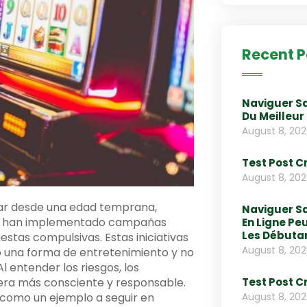
Recent P
Naviguer Sa
Du Meilleur
August 8, 20
Test Post C
August 8, 20
ar desde una edad temprana,
Naviguer Sa
ses han implementado campañas
En Ligne Pe
Les Débuta
estas compulsivas. Estas iniciativas
August 8, 20
o una forma de entretenimiento y no
 entender los riesgos, los
Test Post C
era más consciente y responsable.
August 8, 20
 como un ejemplo a seguir en