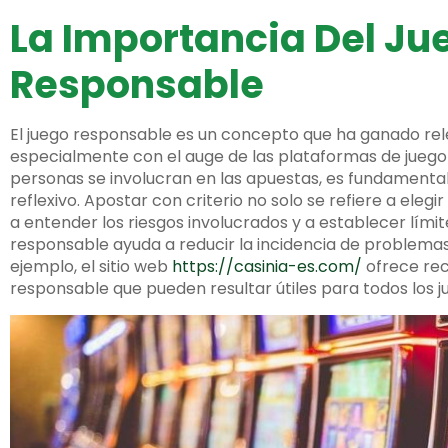
La Importancia Del Ju
Responsable
El juego responsable es un concepto que ha ganado rele
especialmente con el auge de las plataformas de juego
personas se involucran en las apuestas, es fundament
reflexivo. Apostar con criterio no solo se refiere a eleg
a entender los riesgos involucrados y a establecer lími
responsable ayuda a reducir la incidencia de problemas
ejemplo, el sitio web
https://casinia-es.com/
ofrece rec
responsable que pueden resultar útiles para todos los j