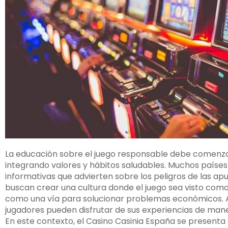
La educación sobre el juego responsable debe comenz
integrando valores y hábitos saludables. Muchos paí
informativas que advierten sobre los peligros de las apu
buscan crear una cultura donde el juego sea visto com
como una vía para solucionar problemas económicos. Al
jugadores pueden disfrutar de sus experiencias de man
En este contexto, el Casino Casinia España se presenta