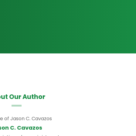
ut Our Author
son C. Cavazos