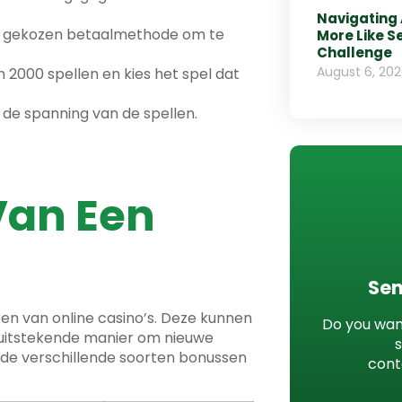
Navigating 
n gekozen betaalmethode om te
More Like S
Challenge
August 6, 20
2000 spellen en kies het spel dat
 de spanning van de spellen.
Van Een
Sen
en van online casino’s. Deze kunnen
Do you want
n uitstekende manier om nieuwe
t de verschillende soorten bonussen
cont