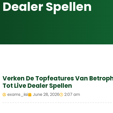
Dealer Spellen
Verken De Topfeatures Van Betroph
Tot Live Dealer Spellen
exams_iisi
June 28, 2026
2:07 am