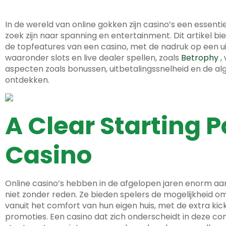
In de wereld van online gokken zijn casino’s een essenti
zoek zijn naar spanning en entertainment. Dit artikel 
de topfeatures van een casino, met de nadruk op een u
waaronder slots en live dealer spellen, zoals
Betrophy
,
aspecten zoals bonussen, uitbetalingssnelheid en de a
ontdekken.
A Clear Starting P
Casino
Online casino’s hebben in de afgelopen jaren enorm aan
niet zonder reden. Ze bieden spelers de mogelijkheid om
vanuit het comfort van hun eigen huis, met de extra k
promoties. Een casino dat zich onderscheidt in deze comp