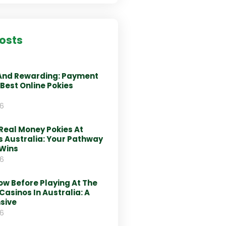
osts
 And Rewarding: Payment
Best Online Pokies
26
Real Money Pokies At
s Australia: Your Pathway
 Wins
26
w Before Playing At The
Casinos In Australia: A
sive
26