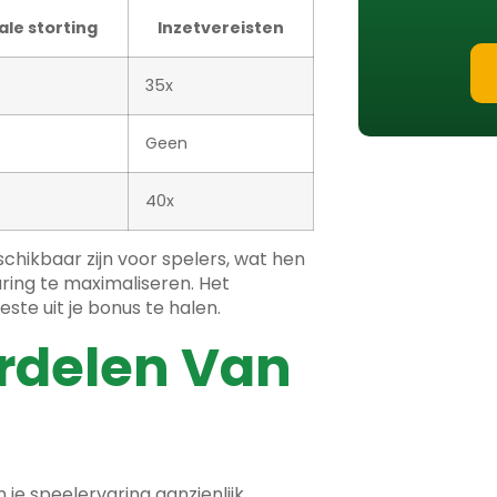
le storting
Inzetvereisten
35x
Geen
40x
chikbaar zijn voor spelers, wat hen
aring te maximaliseren. Het
ste uit je bonus te halen.
ordelen Van
n je speelervaring aanzienlijk