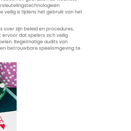
sleutelingstechnologieën
 veilig is tijdens het gebruik van het
s over zijn beleid en procedures,
ervoor dat spelers zich veilig
pelen. Regelmatige audits van
m een betrouwbare speelomgeving te