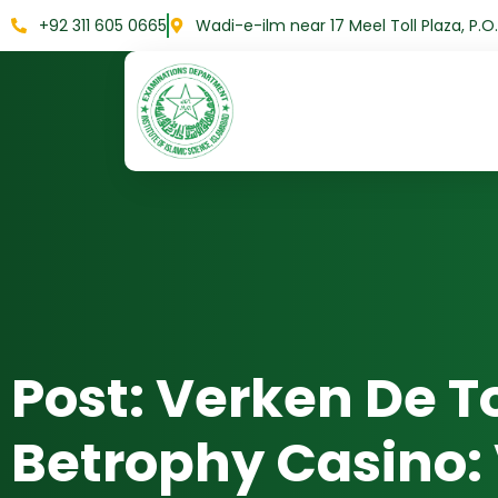
+92 311 605 0665
Wadi-e-ilm near 17 Meel Toll Plaza, P.
Post: Verken De 
Betrophy Casino: 