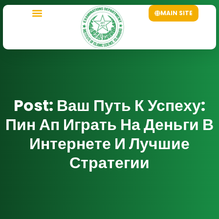
MAIN SITE
Post: Ваш Путь К Успеху:
Пин Ап Играть На Деньги В
Интернете И Лучшие
Стратегии