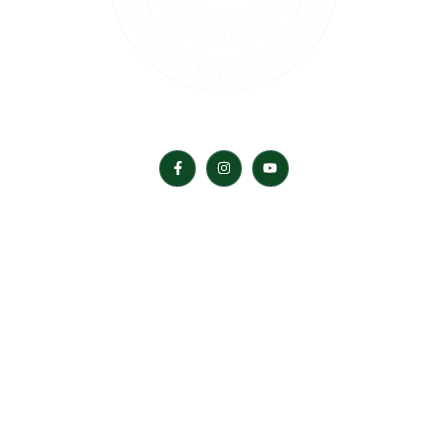
DEPARTMENT OF EXAMINATIONS
IISI
Services
Info Corner
Notifications
Rules of Exams
Forms
Wifaq Position Holders
Online Results
FBISE Position Holders
Certificates Finder
Gold Medalists