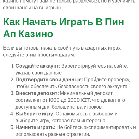
казино помогут вам не только развлечься, но и увеличить
свои шансы на выигрыш.
Как Начать Играть В Пин
Ап Казино
Если вы готовы начать свой путь в азартных играх,
следуйте этим простым шагам:
Создайте аккаунт:
Зарегистрируйтесь на сайте,
указав свои данные.
Подтвердите свои данные:
Пройдите проверку,
чтобы обеспечить безопасность своего аккаунта.
Внесите депозит:
Минимальный депозит
составляет от 1000 до 2000 KZT, что делает его
доступным для большинства игроков.
Выберите игру:
Ознакомьтесь с выбором и
выберите игру, которая вам интересна.
Начните играть:
Не бойтесь экспериментировать и
использовать разные стратегии.