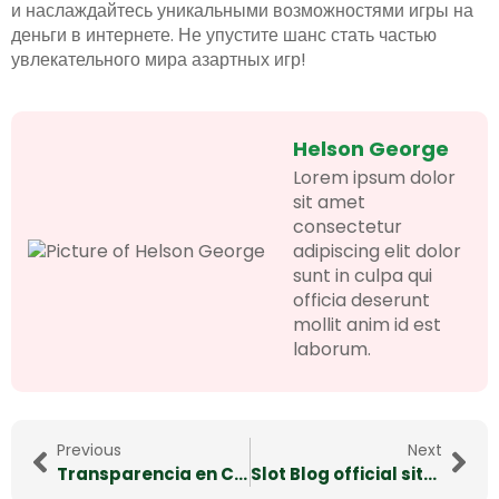
и наслаждайтесь уникальными возможностями игры на
деньги в интернете. Не упустите шанс стать частью
увлекательного мира азартных игр!
Helson George
Lorem ipsum dolor
sit amet
consectetur
adipiscing elit dolor
sunt in culpa qui
officia deserunt
mollit anim id est
laborum.
Previous
Next
Transparencia en Coolbet: ¿qué debes saber sobre tus apuestas?
Slot Blog official site: Discover Bally’s latest offerings and secure your bonuses