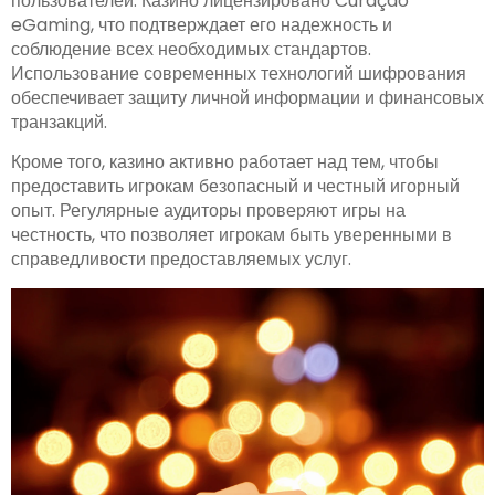
пользователей. Казино лицензировано Curaçao
eGaming, что подтверждает его надежность и
соблюдение всех необходимых стандартов.
Использование современных технологий шифрования
обеспечивает защиту личной информации и финансовых
транзакций.
Кроме того, казино активно работает над тем, чтобы
предоставить игрокам безопасный и честный игорный
опыт. Регулярные аудиторы проверяют игры на
честность, что позволяет игрокам быть уверенными в
справедливости предоставляемых услуг.