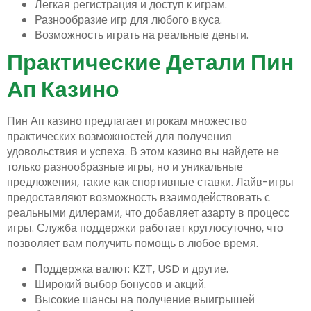
Легкая регистрация и доступ к играм.
Разнообразие игр для любого вкуса.
Возможность играть на реальные деньги.
Практические Детали Пин
Ап Казино
Пин Ап казино предлагает игрокам множество
практических возможностей для получения
удовольствия и успеха. В этом казино вы найдете не
только разнообразные игры, но и уникальные
предложения, такие как спортивные ставки. Лайв-игры
предоставляют возможность взаимодействовать с
реальными дилерами, что добавляет азарту в процесс
игры. Служба поддержки работает круглосуточно, что
позволяет вам получить помощь в любое время.
Поддержка валют: KZT, USD и другие.
Широкий выбор бонусов и акций.
Высокие шансы на получение выигрышей