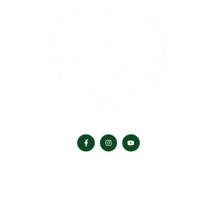
DEPARTMENT OF EXAMINATIONS
IISI
Services
Info Corner
Notifications
Rules of Exams