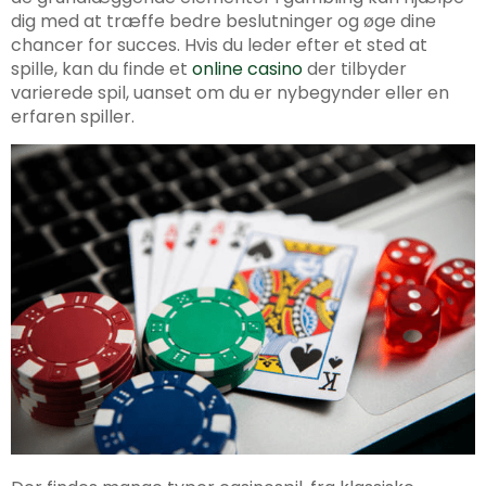
dig med at træffe bedre beslutninger og øge dine
chancer for succes. Hvis du leder efter et sted at
spille, kan du finde et
online casino
der tilbyder
varierede spil, uanset om du er nybegynder eller en
erfaren spiller.