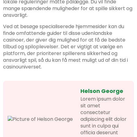
lokale reguleringer måtte pålægge. Du vil finde
mange spændende muligheder for at spille sikkert og
ansvarligt.
Ved at besøge specialiserede hjemmesider kan du
finde omfattende guider til disse udenlandske
casinoer, der giver dig mulighed for at få de bedste
tilbud og spiloplevelser. Det er vigtigt at vælge en
platform, der prioriterer spillerens sikkerhed og
ansvarligt spil, så du kan få mest muligt ud af din tid i
casinouniverset.
Helson George
Lorem ipsum dolor
sit amet
consectetur
adipiscing elit dolor
sunt in culpa qui
officia deserunt