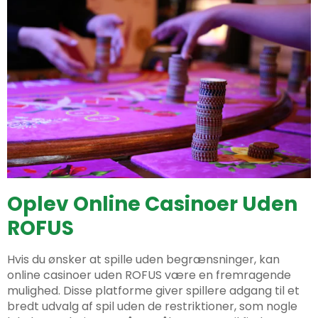
Oplev Online Casinoer Uden
ROFUS
Hvis du ønsker at spille uden begrænsninger, kan
online casinoer uden ROFUS være en fremragende
mulighed. Disse platforme giver spillere adgang til et
bredt udvalg af spil uden de restriktioner, som nogle