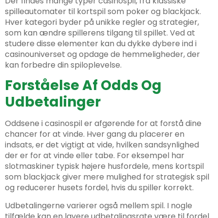
Der findes mange typer casinospil, fra klassiske
spilleautomater til kortspil som poker og blackjack.
Hver kategori byder på unikke regler og strategier,
som kan ændre spillerens tilgang til spillet. Ved at
studere disse elementer kan du dykke dybere ind i
casinouniverset og opdage de hemmeligheder, der
kan forbedre din spiloplevelse.
Forståelse Af Odds Og
Udbetalinger
Oddsene i casinospil er afgørende for at forstå dine
chancer for at vinde. Hver gang du placerer en
indsats, er det vigtigt at vide, hvilken sandsynlighed
der er for at vinde eller tabe. For eksempel har
slotmaskiner typisk højere husfordele, mens kortspil
som blackjack giver mere mulighed for strategisk spil
og reducerer husets fordel, hvis du spiller korrekt.
Udbetalingerne varierer også mellem spil. I nogle
tilfælde kan en lavere udbetalingsrate være til fordel