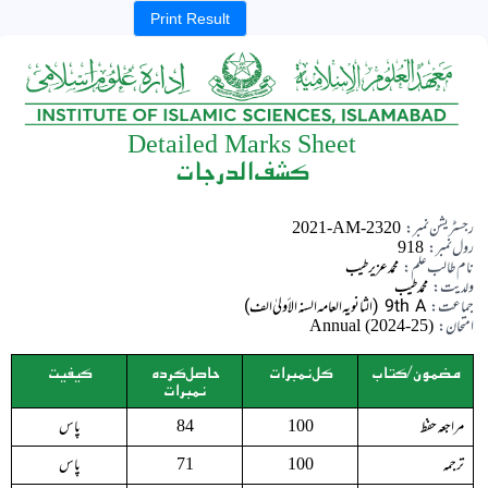
Print Result
Detailed Marks Sheet
کشف الدرجات
رجسٹریشن نمبر:
2021-AM-2320
رول نمبر:
918
نام طالب علم:
محمد عزیر طیب
ولدیت:
محمد طیب
جماعت:
9th A (الثانویہ العامہ السنہ الأولیٰ الف)
امتحان:
Annual (2024-25)
مضمون/کتاب
کل نمبرات
حاصل کردہ
کیفیت
نمبرات
مراجعہ حفظ
پاس
84
100
ترجمہ
پاس
71
100