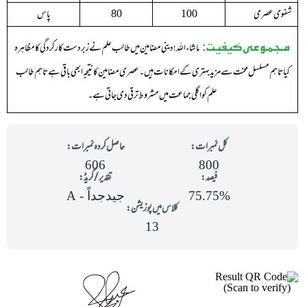
شفوی عصری
پاس
80
100
مجموعی کیفیت:
ماشاء اللہ !دینی مضامین میں طالب علم نے زبردست کارکردگی کا مظاہرہ
کیا تاہم مسلسل محنت سے مزید بہتری کے امکانات ہیں ۔عصری مضامین کا نتیجہ ابھی باقی ہے تاہم طا لب
علم کو اگلی جماعت میں مشروط ترقی دی جاتی ہے ۔
کل نمبرات:
حاصل کردہ نمبرات:
606
800
فیصد:
تقدیر/گریڈ:
75.75%
جیدجداً - A
کلاس میں پوزیشن:
13
(Scan to verify)