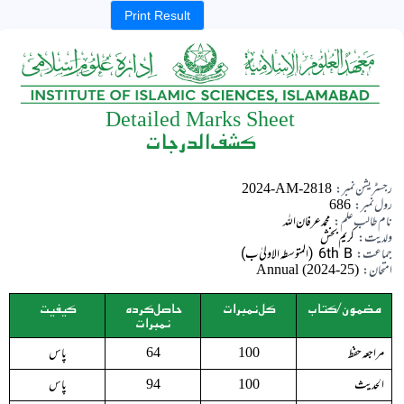
Print Result
Detailed Marks Sheet
کشف الدرجات
رجسٹریشن نمبر:
2024-AM-2818
رول نمبر:
686
نام طالب علم:
محمد عرفان اللہ
ولدیت:
کریم بخش
جماعت:
6th B (المتوسطہ الاولیٰ ب)
امتحان:
Annual (2024-25)
مضمون/کتاب
کل نمبرات
حاصل کردہ
کیفیت
نمبرات
مراجعہ حفظ
پاس
64
100
الحدیث
پاس
94
100