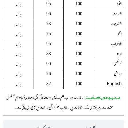
الفقہ
پاس
95
100
الصرف
پاس
96
100
التصریف
پاس
73
100
النحو
پاس
75
100
الاعراب
پاس
95
100
اردو
پاس
88
100
خوشخطی
پاس
90
100
ریاضی
پاس
76
100
English
پاس
82
100
مجموعی کیفیت:
ماشاء اللہ ! طالب علم نے زبردست کارکردگی کا مظاہرہ کیا تاہم مسلسل
محنت سے مزید بہتری کے امکانات ہیں ۔ طالب علم کو اگلی جماعت میں ترقی دی جاتی ہے ۔