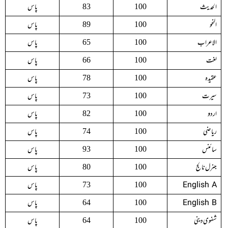
الحدیث
پاس
83
100
النحو
پاس
89
100
الاعراب
پاس
65
100
لغت
پاس
66
100
عقیدہ
پاس
78
100
سیرت
پاس
73
100
اردو
پاس
82
100
ریاضی
پاس
74
100
سائنس
پاس
93
100
جنرل نالج
پاس
80
100
English A
پاس
73
100
English B
پاس
64
100
شفوی دینی
پاس
64
100