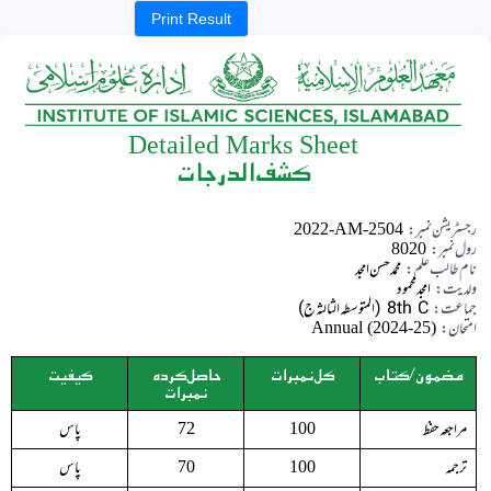
Print Result
Detailed Marks Sheet
کشف الدرجات
رجسٹریشن نمبر:
2022-AM-2504
رول نمبر:
8020
نام طالب علم:
محمد حسن امجد
ولدیت:
امجد محمود
جماعت:
8th C (المتوسطہ الثالثہ ج)
امتحان:
Annual (2024-25)
مضمون/کتاب
کل نمبرات
حاصل کردہ
کیفیت
نمبرات
مراجعہ حفظ
پاس
72
100
ترجمہ
پاس
70
100