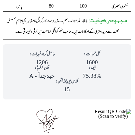
شفوی عصری
پاس
80
100
مجموعی کیفیت:
ماشاء اللہ ! طالب علم نے زبردست کارکردگی کا مظاہرہ کیا تاہم مسلسل
محنت سے مزید بہتری کے امکانات ہیں ۔ طالب علم کو اگلی جماعت میں ترقی دی جاتی ہے ۔
کل نمبرات:
حاصل کردہ نمبرات:
1206
1600
فیصد:
تقدیر/گریڈ:
75.38%
جیدجداً - A
کلاس میں پوزیشن:
15
(Scan to verify)