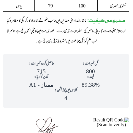
شفوی عصری
پاس
79
100
مجموعی کیفیت:
ماشاء اللہ !دینی مضامین میں طالب علم نے شاندار کارکردگی کا مظاہرہ کیا
اور ممتاز حیثیت سے کامیابی حاصل کی ۔ اللہ ثابت قدمی دے ۔ عصری مضامین کا نتیجہ ابھی باقی ہے تاہم طا
لب علم کو اگلی جماعت میں مشروط ترقی دی جاتی ہے ۔
کل نمبرات:
حاصل کردہ نمبرات:
715
800
فیصد:
تقدیر/گریڈ:
89.38%
ممتاز - A1
کلاس میں پوزیشن:
4
(Scan to verify)