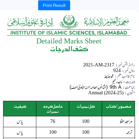
Print Result
Detailed Marks Sheet
کشف الدرجات
رجسٹریشن نمبر:
2021-AM-2317
رول نمبر:
924
نام طالب علم:
محمد حذیفہ
ولدیت:
ماجد رحیم
جماعت:
9th A (الثانویہ العامہ السنہ الأولیٰ الف)
امتحان:
Annual (2024-25)
مضمون/کتاب
کل نمبرات
حاصل کردہ
کیفیت
نمبرات
مراجعہ حفظ
پاس
76
100
ترجمہ
پاس
100
100