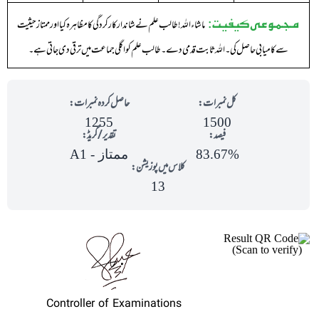
مجموعی کیفیت:
ماشاء اللہ !طالب علم نے شاندار کارکردگی کا مظاہرہ کیا اور ممتاز حیثیت
سے کامیابی حاصل کی ۔ اللہ ثابت قدمی دے ۔ طالب علم کو اگلی جماعت میں ترقی دی جاتی ہے ۔
کل نمبرات:
حاصل کردہ نمبرات:
1255
1500
فیصد:
تقدیر/گریڈ:
83.67%
ممتاز - A1
کلاس میں پوزیشن:
13
(Scan to verify)
Controller of Examinations