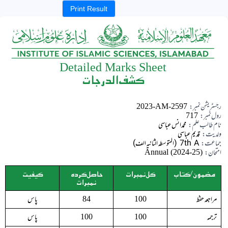
Print Result
Detailed Marks Sheet
کشف الدرجات
رجسٹریشن نمبر:
2023-AM-2597
رول نمبر:
717
نام طالب علم:
محمد انس عباسی
ولدیت:
قدیم عباسی
جماعت:
7th A (المتوسطہ الثانیہ الف)
امتحان:
Annual (2024-25)
مضمون/کتاب
کل نمبرات
حاصل کردہ
کیفیت
نمبرات
مراجعہ حفظ
پاس
84
100
ترجمہ
پاس
100
100