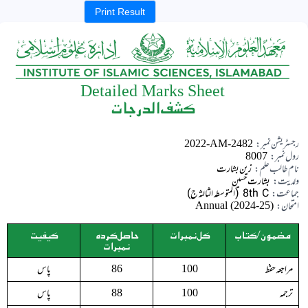
Print Result
Detailed Marks Sheet
کشف الدرجات
رجسٹریشن نمبر:
2022-AM-2482
رول نمبر:
8007
نام طالب علم:
زین بشارت
ولدیت:
بشارت حسین
جماعت:
8th C (المتوسطہ الثالثہ ج)
امتحان:
Annual (2024-25)
مضمون/کتاب
کل نمبرات
حاصل کردہ
کیفیت
نمبرات
مراجعہ حفظ
پاس
86
100
ترجمہ
پاس
88
100