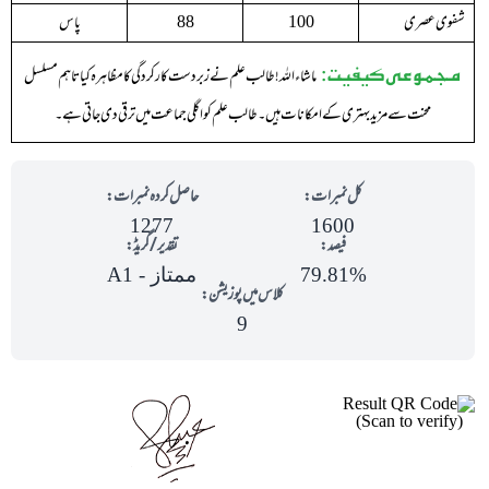
شفوی عصری
پاس
88
100
مجموعی کیفیت:
ماشاء اللہ ! طالب علم نے زبردست کارکردگی کا مظاہرہ کیا تاہم مسلسل
محنت سے مزید بہتری کے امکانات ہیں ۔ طالب علم کو اگلی جماعت میں ترقی دی جاتی ہے ۔
کل نمبرات:
حاصل کردہ نمبرات:
1277
1600
فیصد:
تقدیر/گریڈ:
79.81%
ممتاز - A1
کلاس میں پوزیشن:
9
(Scan to verify)