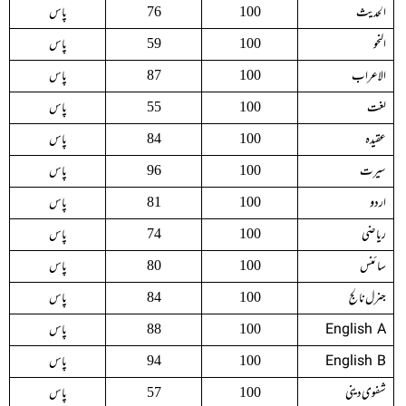
الحدیث
پاس
76
100
النحو
پاس
59
100
الاعراب
پاس
87
100
لغت
پاس
55
100
عقیدہ
پاس
84
100
سیرت
پاس
96
100
اردو
پاس
81
100
ریاضی
پاس
74
100
سائنس
پاس
80
100
جنرل نالج
پاس
84
100
English A
پاس
88
100
English B
پاس
94
100
شفوی دینی
پاس
57
100