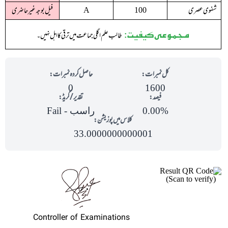
شفوی عصری
فیل بوجہ غیرحاضری
A
100
مجموعی کیفیت:
طالب علم اگلی جماعت میں ترقی کا اہل نہیں ۔
کل نمبرات:
حاصل کردہ نمبرات:
0
1600
فیصد:
تقدیر/گریڈ:
0.00%
راسب - Fail
کلاس میں پوزیشن:
33.0000000000001
(Scan to verify)
Controller of Examinations