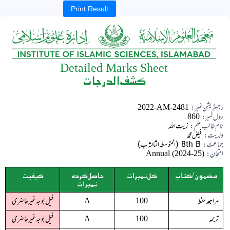
Print Result
Detailed Marks Sheet
کشف الدرجات
رجسٹریشن نمبر:
2022-AM-2481
رول نمبر:
860
نام طالب علم:
زیت اللہ
ولدیت:
فیض محمد
جماعت:
8th B (المتوسطہ الثالثہ ب)
امتحان:
Annual (2024-25)
مضمون/کتاب
کل نمبرات
حاصل کردہ
کیفیت
نمبرات
مراجعہ حفظ
فیل بوجہ غیرحاضری
A
100
ترجمہ
فیل بوجہ غیرحاضری
A
100