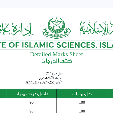
Detailed Marks Sheet
کشف الدرجات
رول نمبر:
711
ولدیت:
شرافت الدین
امتحان:
Annual (2024-25)
کل نمبرات
حاصل کردہ نمبرات
96
100
98
100