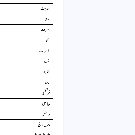
الحدیث
الفقہ
الصرف
النحو
الاعراب
لغت
عقیدہ
اردو
خوشخطی
ریاضی
سائنس
جنرل نالج