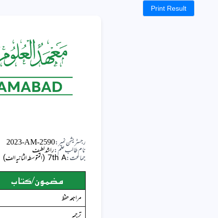
Print Result
رجسٹریشن نمبر:
2023-AM-2590
نام طالب علم:
راشد لطیف
جماعت:
7th A (المتوسطہ الثانیہ الف)
مضمون/کتاب
مراجعہ حفظ
ترجمہ