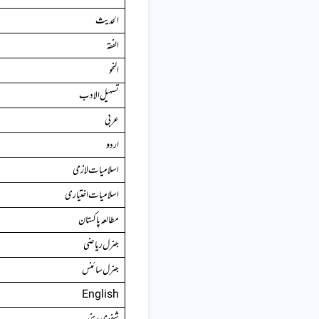
الحدیث
الفقہ
النحو
تسہیل الادب
عربی
اردو
اسلامیات لازمی
اسلامیات اختیاری
مطالعہ پاکستان
جنرل ریاضی
جنرل سائنس
English