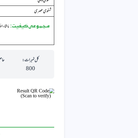
شفوی دینی
شفوی عصری
مجموعی کیفیت:
ماشاء ال
کل نمبرات:
حاص
800
(Scan to verify)