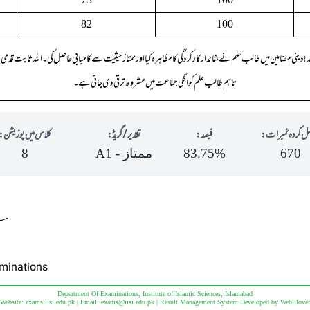
82
100
لہ !دینی مضامین میں طالب علم نے شاندار کارکردگی کا مظاہرہ کیا اور ممتاز حیثیت سے کامیابی حاصل کی ۔ اللہ ثابت قدم
تاہم طا لب علم کو اگلی جماعت میں مشروط ترقی دی جاتی ہے ۔
ل کردہ نمبرات:
فیصد:
تقدیر/گریڈ:
کلاس میں پوزیشن:
670
83.75%
ممتاز - A1
8
aminations
Department Of Examinations, Institute of Islamic Sciences, Islamabad
Website: exams.iisi.edu.pk | Email:
exams@iisi.edu.pk
| Result Management System Developed by
WebPlover