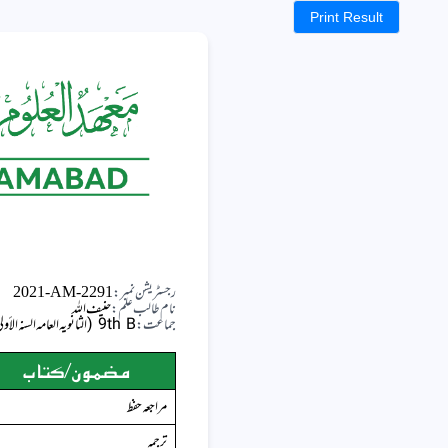
Print Result
رجسٹریشن نمبر:
2021-AM-2291
نام طالب علم:
حنیف اللہ
جماعت:
9th B (الثانویہ العامہ السنہ الأولیٰ ب)
مضمون/کتاب
مراجعہ حفظ
ترجمہ