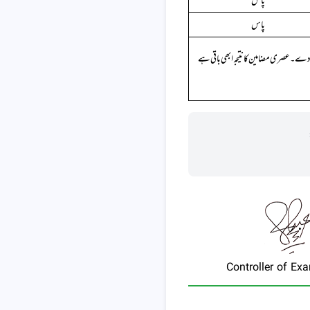
پاس
پاس
ی دے ۔ عصری مضامین کا نتیجہ ابھی باقی ہے
Controller of Ex