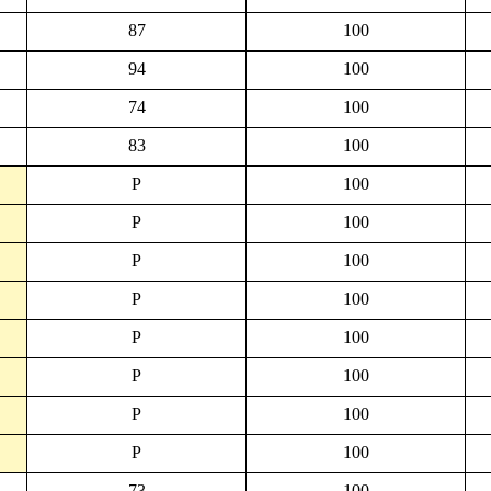
87
100
94
100
74
100
83
100
P
100
P
100
P
100
P
100
P
100
P
100
P
100
P
100
73
100