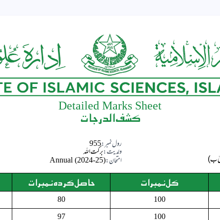
Detailed Marks Sheet
کشف الدرجات
رول نمبر:
955
ولدیت:
برکت اللہ
امتحان:
Annual (2024-25)
کل نمبرات
حاصل کردہ نمبرات
80
100
97
100