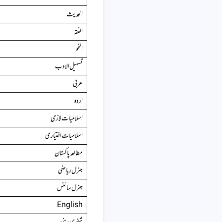
الحدیث
الفقہ
النحو
تسہیل الادب
عربی
اردو
اسلامیات لازمی
اسلامیات اختیاری
مطالعہ پاکستان
جنرل ریاضی
جنرل سائنس
English