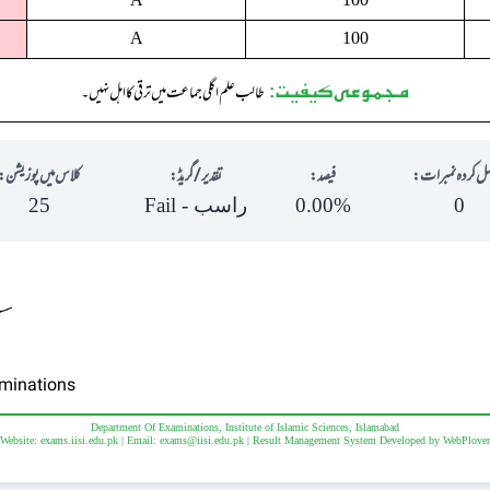
A
100
مجموعی کیفیت:
طالب علم اگلی جماعت میں ترقی کا اہل نہیں ۔
ل کردہ نمبرات:
فیصد:
تقدیر/گریڈ:
کلاس میں پوزیشن:
0
0.00%
راسب - Fail
25
aminations
Department Of Examinations, Institute of Islamic Sciences, Islamabad
Website: exams.iisi.edu.pk | Email:
exams@iisi.edu.pk
| Result Management System Developed by
WebPlover