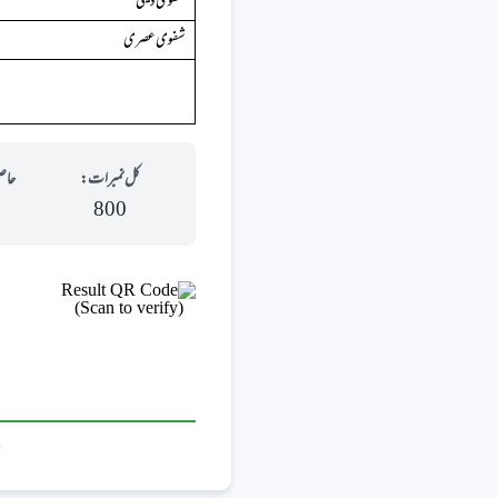
شفوی دینی
شفوی عصری
کل نمبرات:
حاص
800
(Scan to verify)