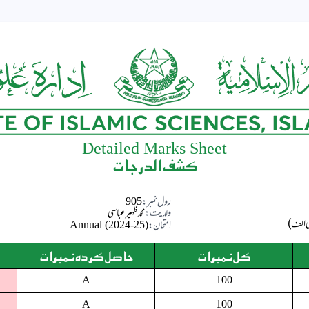
Detailed Marks Sheet
کشف الدرجات
رول نمبر:
905
ولدیت:
محمد ظہیر عباسی
امتحان:
Annual (2024-25)
کل نمبرات
حاصل کردہ نمبرات
A
100
A
100