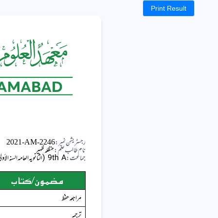
Print Result
رجسٹریشن نمبر:
2021-AM-2246
نام طالب علم:
حنظلہ ظہیر
جماعت:
9th A (الثانویہ العامہ السنہ الأولیٰ الف)
مضمون/کتاب
مراجعہ حفظ
ترجمہ