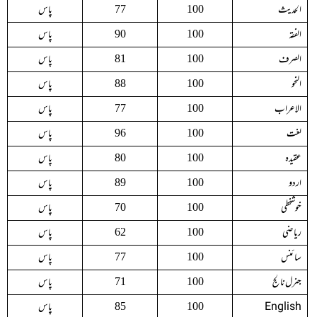
الحدیث
پاس
77
100
الفقہ
پاس
90
100
الصرف
پاس
81
100
النحو
پاس
88
100
الاعراب
پاس
77
100
لغت
پاس
96
100
عقیدہ
پاس
80
100
اردو
پاس
89
100
خوشخطی
پاس
70
100
ریاضی
پاس
62
100
سائنس
پاس
77
100
جنرل نالج
پاس
71
100
English
پاس
85
100