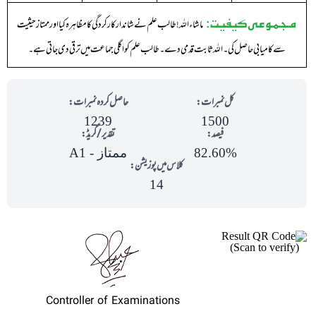
مجموعی کیفیت:
ماشاء اللہ !طالب علم نے شاندار کارکردگی کا مظاہرہ کیا اور ممتاز حیثیت
سے کامیابی حاصل کی ۔ اللہ ثابت قدمی دے ۔ طالب علم کو اگلی جماعت میں ترقی دی جاتی ہے ۔
کل نمبرات:
حاصل کردہ نمبرات:
1239
1500
فیصد:
تقدیر/گریڈ:
82.60%
ممتاز - A1
کلاس میں پوزیشن:
14
(Scan to verify)
Controller of Examinations