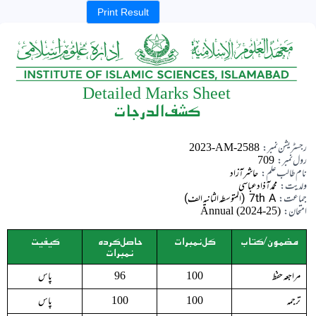
Print Result
Detailed Marks Sheet
کشف الدرجات
رجسٹریشن نمبر:
2023-AM-2588
رول نمبر:
709
نام طالب علم:
حاشر آزاد
ولدیت:
محمد آذاد عباسی
جماعت:
7th A (المتوسطہ الثانیہ الف)
امتحان:
Annual (2024-25)
مضمون/کتاب
کل نمبرات
حاصل کردہ
کیفیت
نمبرات
مراجعہ حفظ
پاس
96
100
ترجمہ
پاس
100
100