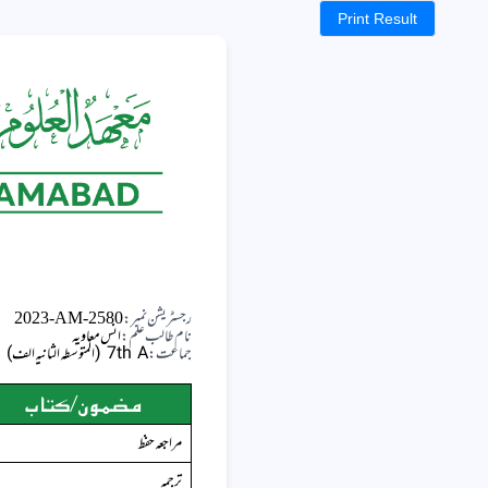
Print Result
رجسٹریشن نمبر:
2023-AM-2580
نام طالب علم:
انس معاویہ
جماعت:
7th A (المتوسطہ الثانیہ الف)
مضمون/کتاب
مراجعہ حفظ
ترجمہ