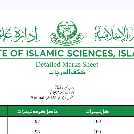
Detailed Marks Sheet
کشف الدرجات
رول نمبر:
702
ولدیت:
غلام جیلانی
امتحان:
Annual (2024-25)
کل نمبرات
حاصل کردہ نمبرات
92
100
98
100