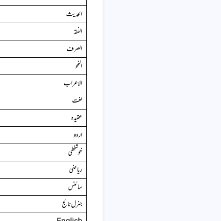
الحدیث
الفقہ
الصرف
النحو
الاعراب
لغت
عقیدہ
اردو
خوشخطی
ریاضی
سائنس
جنرل نالج